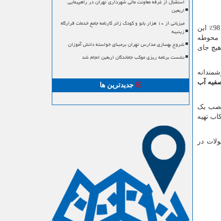
استقبال از غرفه معاونت مالی شهرداری تهران در راهپیمایی
اربعین
میزبانی از ۱۰ هزار بانو و کودک زائر کارنامه جامع خدمات قرارگاه
نظر به اینکه طبق تحقیقات به دست آمده مصرف آب در کشور ما برای هر خانواده متوسط در روز حدودا 200 الی 250 لیتر می باشد و 98٪ این
زینبیه
 محوطه
شروع بهسازی مدارس تهران برمبنای خواسته دانش آموزان
هیچ جای
نشست برنامه ریزی موکب جاماندگان اربعین انجام شد
شمندانه
صفیه آب
جدیدترین ها
 نصب یک
کاب تهیه
لات در