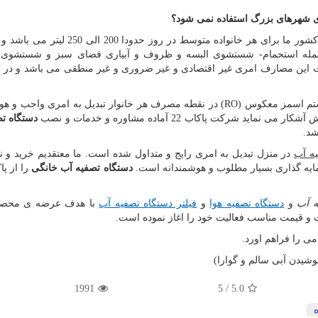
ای شهرهای بزرگ استفاده نمی شود؟
جمله استحمام- شستشوی البسه و ظروف و آبیاری فضای سبز و شستشوی
 جهت این مصارف امری غیر اقتصادی و غیر ضروری و غیر منطقی می باشد و در 
ستم اسمز معکوس (
RO
) در نقطه مصرف هر خانوار تبدیل به امری واجب و هو
کت پاکاب 22 آماده مشاوره و خدمات و نصب
دستگاه ت
شد.
ه آب
در منزل تبدیل به امری رایج و متداول شده است. ما معتقدیم خرید و
رمایه گذاری بسیار مطلوب و هوشمندانه است.
دستگاه تصفیه آب خانگی
را از پا
ه آب
و
دستگاه تصفیه هوا
و
فیلتر دستگاه تصفیه آب
با هدف عرضه ی محصو
و قیمت مناسب فعالیت خود را اغاز نموده است.
ی را فراهم اورد.
شیدن آبی سالم و گوارا)
1991
5
/
5.0