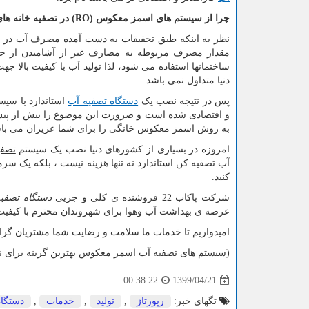
چرا از سیستم های اسمز معکوس (
RO
) در تصفیه خانه ه
مقدار مصرف مربوطه به مصارف غیر از آشامیدن از 
ساختمانها استفاده می شود، لذا تولید آب با کیفیت بالا
دنیا متداول نمی باشد.
پس در نتیجه نصب یک
دستگاه تصفیه آب
استاندارد با سی
و اقتصادی شده است و ضرورت این موضوع را بیش از پیش آشکار می نماید شر
به روش اسمز معکوس خانگی را برای شما عزیزان می با
امروزه در بسیاری از کشورهای دنیا نصب یک سیستم
تصفی
آب تصفیه کن استاندارد نه تنها هزینه نیست ، بلکه یک س
کنید.
شرکت پاکاب 22 فروشنده ی کلی و جزیی
دستگاه تصفی
عرصه ی بهداشت آب وهوا برای شهروندان محترم با کیفیت 
امیدواریم تا خدمات ما سلامت و رضایت شما مشتریان گرام
(سیستم های تصفیه آب اسمز معکوس بهترین گزینه برای نو
1399/04/21
00:38:22
تگهای خبر:
رپورتاژ
,
تولید
,
خدمات
,
دستگاه