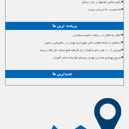
رکوردشکنی قیمتها در بازار مسکن
خانه هست، اما خریدار نیست
پربحث ترین ها
اخطار به مالکان در رابطه با تخلیه مستأجران
استقبال از غرفه معاونت مالی شهرداری تهران در راهپیمایی اربعین
میزبانی از ۱۰ هزار بانو و کودک زائر کارنامه جامع خدمات قرارگاه زینبیه
شروع بهسازی مدارس تهران برمبنای خواسته دانش آموزان
جدیدترین ها