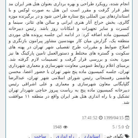
انجام شده، رویکرد طراحی و بهره برداری بعنوان هتل هنر ایران مد
نظر قرار گرفت و مقرر است این هتل به صورت لوکس و با
استانداردهای بین المللی پنج ستاره طراحی شود و در برگیرنده موزه
گالری، بخش حراج آثار هنری ایرانی و سالن های تئاتر، سینما و
کنسرت و سایر تجهیزات و امکانات روز باشد. رئیس دبیرخانه
کمیسیون ماده اضافه کرد: در ادامه این جلسه پرونده های موردی
منطقه یک، گزارش میان کار مهندسین مشاور پیرامون بازنگری و
اصلاح ضوابط و مقررات طرح تفصیلی شهر تهران در پهنه های
سکونت و گستره های مختلط و دستورالعمل تامین پارکینگ ها نیز
مورد بحث و بررسی قرار گرفت و تصمیمات لازم گرفته شد.
برمبنای اعلام روابط عمومی معاونت شهرسازی و معماری شهرداری
تهران، جلسه کمیسیون ماده پنج شهر تهران با حضور اعضا، محسن
هاشمی رفسنجانی رئیس شورای اسلامی شهر تهران، عبدالرضا
گلپایگانی معاون شهرسازی و معماری و علی اشراقی رئیس
دبیرخانه کمیسیون ماده پنج به ریاست پیروز حناچی شهردار تهران
تشکیل و با راه اندازی هتل هنر ایران واقع در منطقه ۱۱ موافقت
شد.
1399/04/15
17:41:52
1948
5
/
5.0
تگهای خبر:
استاندارد
,
راه اندازی
,
ساخت
,