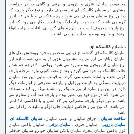
مخصوص سایبان فنری و بازویی و برقی و گاهی به در خواست
مشتری در سایبان کالسکه ای نیز مصرف دارد. و نوع دیگر پارچه که
دراین نوع سایبان مصرف می شود پارچه فلکسی و یا بنر ۱۳ انس
کره می باشد. که به جهت چاپ لوگو و تبلیغات بکار می رود. که این
نوع پارچه معروف است به پارچه های کره ای باقابلیت چاپ انواع
برندها و مقاوم بوده و ضدآب نیز می باشند.
سایبان کالسکه ای
سایبان کالسکه ای گذشته از زیبایی منحصر به فرد وپوشش بغل های
سایبان وباقیمتی ارزانتر به مشتریان عزیز ارایه می شود.سازه این
نوع سایبان از پروفیل بوده ونورد می شود .ووقتی ۹۰ درجه خم شد و
حالت کالسکه به خود می گیرد و بعد از تخته کوبی وارد مرحله پارچه
کوبی شده و اماده نصب می گردد. و قیمت نهایی این نوع سایبان
درنهایت بستگی به قیمت پروفیل و پارچه مصرفی و لوازمات دیگر
دارد. در این نوع سازه از برزنت یک رو مشمع ویک رو کنف استفاده
می شود. که در نوع خود بی نظیر بوده و پارچه ضد آب و مقاوم می
باشد. و نوع دیگر پارچه مصرفی بنر ۱۳ انس و یا فلکسی ۱۸ انس
می باشد. که نوع بنر و فلکس قابلیت چاپ لوگو و تبلیغات را دارا می
باشد.
ساخت سایبان
، اجرای سایبان و نصب سایبان،
سایبان کالسکه ای
،
سایبان بازویی
، سایبان فنری ،
سایبان برقی
، سایبان باکس سایبان
فول باکس سایبان پنجره سایبان بالکن سایبان خودرو سایبان حیاطی