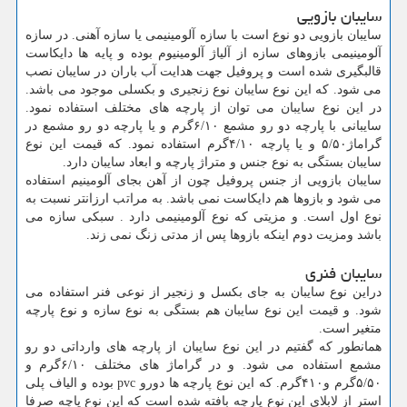
سایبان بازویی
سایبان بازویی دو نوع است با سازه آلومینیمی یا سازه آهنی. در سازه
آلومینیمی بازوهای سازه از آلیاژ آلومینیوم بوده و پایه ها دایکاست
قالبگیری شده است و پروفیل جهت هدایت آب باران در سایبان نصب
می شود. که این نوع سایبان نوع زنجیری و بکسلی موجود می باشد.
در این نوع سایبان می توان از پارچه های مختلف استفاده نمود.
سایبانی با پارچه دو رو مشمع ۶/۱۰گرم و یا پارچه دو رو مشمع در
گراماژ۵/۵۰ و یا پارچه ۴/۱۰گرم استفاده نمود. که قیمت این نوع
سایبان بستگی به نوع جنس و متراژ پارچه و ابعاد سایبان دارد.
سایبان بازویی از جنس پروفیل چون از آهن بجای آلومینیم استفاده
می شود و بازوها هم دایکاست نمی باشد. به مراتب ارزانتر نسبت به
نوع اول است. و مزیتی که نوع آلومینیمی دارد . سبکی سازه می
باشد ومزیت دوم اینکه بازوها پس از مدتی زنگ نمی زند.
سایبان فنری
دراین نوع سایبان به جای بکسل و زنجیر از نوعی فنر استفاده می
شود. و قیمت این نوع سایبان هم بستگی به نوع سازه و نوع پارچه
متغیر است.
همانطور که گفتیم در این نوع سایبان از پارچه های وارداتی دو رو
مشمع استفاده می شود. و در گراماژ های مختلف ۶/۱۰گرم و
۵/۵۰گرم و۴۱۰گرم. که این نوع پارچه ها دورو pvc بوده و الیاف پلی
استر از لابلای این نوع پارچه بافته شده است که این نوع پاچه صرفا