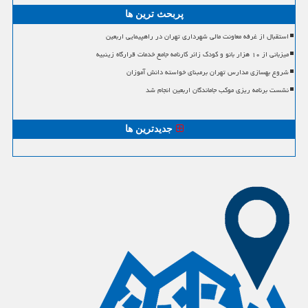
پربحث ترین ها
استقبال از غرفه معاونت مالی شهرداری تهران در راهپیمایی اربعین
میزبانی از ۱۰ هزار بانو و کودک زائر کارنامه جامع خدمات قرارگاه زینبیه
شروع بهسازی مدارس تهران برمبنای خواسته دانش آموزان
نشست برنامه ریزی موکب جاماندگان اربعین انجام شد
جدیدترین ها