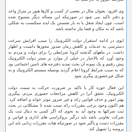
وی افزود: بعنوان مثال در بعضی از کسب و کارها هنوز بر متراژ واحد
و دفتر تاکید می شود در صورتیکه این مساله دیگر منسوخ شده
است، چون ایجاد شغل یا به بار نشستن یک ایده ممکنست به شکلی
باشد که به مکان و فضا نیاز نداشته باشد.
ابوی در ادامه استقرار دولت الکترونیک را سبب افزایش سرعت
دسترسی به خدمات و کاهش زمان صدور مجوزها دانست و اظهار
داشت: در ماههای گذشته کرونا شرایطی را برای دولت و مردم به
وجود آورد که بالاجبار در خیلی از موارد بر بستر دولت الکترونیک
پیش رفتیم و یک نمونه آن بحث تمدید دفترچه های تامین اجتماعی بود
که به سبب شرایط کرونا اعلام گردید بوسیله سیستم الکترونیک و به
شکل غیرحضوری پیگری شود.
این فعال حوزه کار با تاکید بر ضرورت حرکت به سمت دولت
الکترونیک، تحقق آنرا در کاهش مراجعات حضوری مردم، پیگیری
بهتر امور و حذف قوانین زائد و غیر ضرور موثر خواند و اضافه کرد:
هم اکنون وجود برخی مقررات زائد سبب شده تا مشکلاتی در بحث
ثبت شرکتها به وجود آید به نحوی که اگر کسی به دنبال ثبت یک
شرکت تعاونی باشد باید درگیر بروکراسی های اداری و قوانین و
مقررات دست و پاگیر شود در صورتیکه هیات مقررات زدایی باید این
پروسه را تسهیل کند.