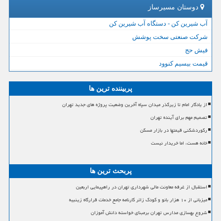
دوستان مسیرساز
آب شیرین کن - دستگاه آب شیرین کن
شرکت صنعتی سخت پوشش
فیش حج
قیمت بیسیم کنوود
پربیننده ترین ها
از یادگار امام تا زیرگذر میدان سپاه آخرین وضعیت پروژه های جدید تهران
تصمیم مهم برای آینده تهران
رکوردشکنی قیمتها در بازار مسکن
خانه هست، اما خریدار نیست
پربحث ترین ها
استقبال از غرفه معاونت مالی شهرداری تهران در راهپیمایی اربعین
میزبانی از ۱۰ هزار بانو و کودک زائر کارنامه جامع خدمات قرارگاه زینبیه
شروع بهسازی مدارس تهران برمبنای خواسته دانش آموزان