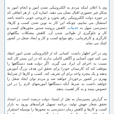
وی با اعلان اینکه مردم به الکترونیکی شدن امور و انجام امور به
شکل غیر حضوری اقبال نشان می دهند، اشاره کرد: از هر اتفاقی که
در حوزه دولت الکترونیکی رقم بخورد و خروجی خوبی داشته باشد
استقبال می نماییم، چونکه این کار به نوین شدن کسب و کارها،
دسترسی سهل به
خدمات
، کاهش پروسه صدور مجوزهای کسب و
کار و جلوگیری از طولانی شدن آن، کاهش مشکلات بنگاههای
کارگری و کارفرمایی، رفع موانع کسب و کار و ایجاد شغل در کشور
کمک می نماید.
وی در آخر اظهار داشت: کسانی که از الکترونیکی شدن امور انتقاد
می کنند چون آشنایی و آگاهی کاملی ندارند که در این بستر کار کنند
نسبت به اجرای آن ایراد می گیرند. اگر دولت همه دستگاهها را
موظف کند که کارمندان خودرا برای تحقق این هدف بزرگ آموزش
بدهند و یک پنجره واحد برای آن تعریف کند، کسب و کارها از شرایط
بهتری در کشور برخوردار خواهند شد و مردم توان ایجاد شغل را
خواهند داشت به شرط آنکه دستگاهها آموزشهای لازم را در این
خصوص ببینند و به کار اهمیت بدهند.
به گزارش مسیرساز به نقل از ایسنا، دولت درصدد است در امتداد
تحقق شعار جهش تولید، برنامه تسهیل فرآیندهای ورود به بازار
کسب و کارها و کاهش زمان دسترسی به مجوزها را بوسیله استقرار