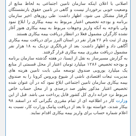
اصلانی با اعلان اینکه سازمان تامین اجتماعی به لحاظ منابع از
وضعیت خوبی برخوردار نیست و گاهی در تامین حقوق بازنشستگان
گرفتار مشکل می شود، اظهار داشت: طی روزهای اخیر سازمان
برنامه و بودجه تخصیص اعتبار مربوط به بیمه بیکاری را ابلاغ نمود
ولی باتوجه به آنکه واریز وجوهات مربوط به بیمه بیکاری هنوز آغاز
نشده کارگران مشمول فعلا در انتظار دریافت بیمه بیکاری هستند.
وی از ثبت نام ۲۶ هزار نفر در استان البرز برای دریافت بیمه بیکاری
آگاهی داد و اظهار داشت: بعد از غربالگری نزدیک به ۱۸ هزار نفر
مشمول دریافت مقرری بیمه بیکاری قرار گرفتند.
به گزارش مسیرساز به نقل از ایسنا، در هفته گذشته سازمان برنامه
و بودجه تخصیص ۱۲۸۶ میلیارد تومان اعتبار از محل قسمتی از منابع
یک میلیارد یورویی صندوق توسعه ملی بابت تامین هزینه های
مدیریت تبعات اقتصادی ناشی از شیوع ویروس کرونا را به صندوق
بیمه بیکاری سازمان تامین اجتماعی ابلاغ نمود که در آن عنوان شده
تخصیص اعتبار مذکور بطور صد درصدی و از محل حساب خاص
مربوط نزد خزانه داری کل کشور قابل پرداخت می باشد. قبل از این
وزارت
کار در اطلاعیه ای از تمام مقرری بگیرانی که در اسفند ۹۸
بیکار شدند، خواسته بود تا بعد از دریافت پیامک وزارت کار، نسبت به
اعلام شماره حساب برای واریز بیمه بیکاری اقدام نمایند.