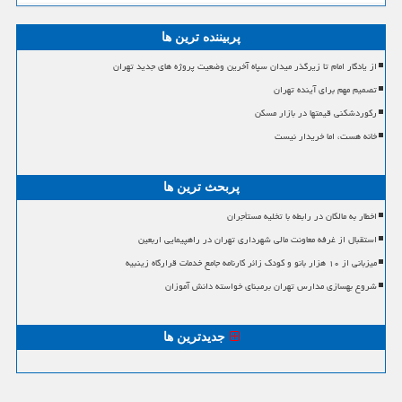
پربیننده ترین ها
از یادگار امام تا زیرگذر میدان سپاه آخرین وضعیت پروژه های جدید تهران
تصمیم مهم برای آینده تهران
رکوردشکنی قیمتها در بازار مسکن
خانه هست، اما خریدار نیست
پربحث ترین ها
اخطار به مالکان در رابطه با تخلیه مستأجران
استقبال از غرفه معاونت مالی شهرداری تهران در راهپیمایی اربعین
میزبانی از ۱۰ هزار بانو و کودک زائر کارنامه جامع خدمات قرارگاه زینبیه
شروع بهسازی مدارس تهران برمبنای خواسته دانش آموزان
جدیدترین ها