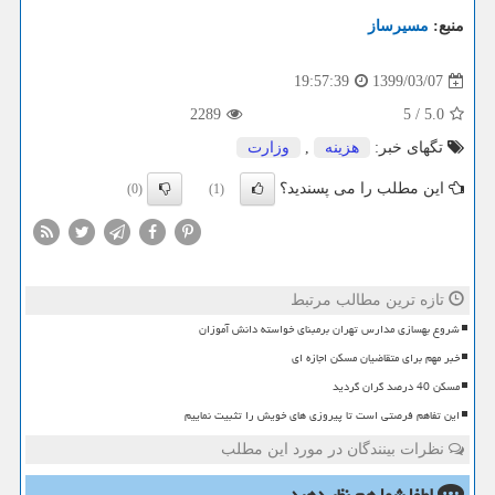
منبع:
مسیرساز
1399/03/07
19:57:39
2289
5
/
5.0
تگهای خبر:
هزینه
,
وزارت
این مطلب را می پسندید؟
(0)
(1)
تازه ترین مطالب مرتبط
شروع بهسازی مدارس تهران برمبنای خواسته دانش آموزان
خبر مهم برای متقاضیان مسکن اجازه ای
مسکن 40 درصد گران گردید
این تفاهم فرصتی است تا پیروزی های خویش را تثبیت نماییم
نظرات بینندگان در مورد این مطلب
لطفا شما هم
نظر دهید