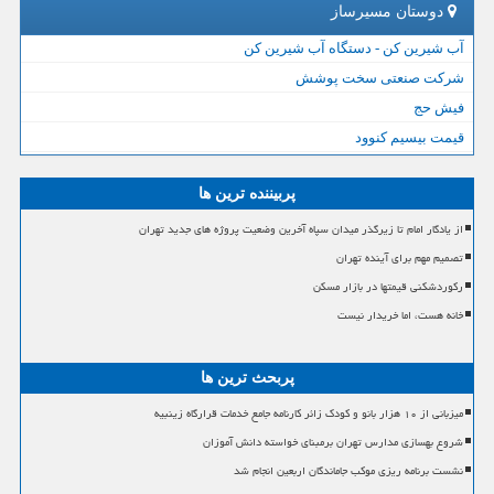
دوستان مسیرساز
آب شیرین کن - دستگاه آب شیرین کن
شرکت صنعتی سخت پوشش
فیش حج
قیمت بیسیم کنوود
پربیننده ترین ها
از یادگار امام تا زیرگذر میدان سپاه آخرین وضعیت پروژه های جدید تهران
تصمیم مهم برای آینده تهران
رکوردشکنی قیمتها در بازار مسکن
خانه هست، اما خریدار نیست
پربحث ترین ها
میزبانی از ۱۰ هزار بانو و کودک زائر کارنامه جامع خدمات قرارگاه زینبیه
شروع بهسازی مدارس تهران برمبنای خواسته دانش آموزان
نشست برنامه ریزی موکب جاماندگان اربعین انجام شد