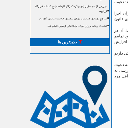
د: دعوت
میزبانی از ۱۰ هزار بانو و کودک زائر کارنامه جامع خدمات قرارگاه
زینبیه
ارگران اجرا
شروع بهسازی مدارس تهران برمبنای خواسته دانش آموزان
ی قانون
نشست برنامه ریزی موکب جاماندگان اربعین انجام شد
ل آن در
 نماییم
افزایش
جدیدترین ها
ی داریم
ته دعوت
رسی به
ازبینی مصوبه دستمزد سال 1399 و افزایش حداقل مزد