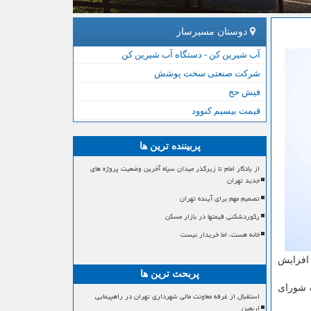
دوستان مسیرساز
آب شیرین کن - دستگاه آب شیرین کن
شرکت صنعتی سخت پوشش
فیش حج
قیمت بیسیم کنوود
پربیننده ترین ها
از یادگار امام تا زیرگذر میدان سپاه آخرین وضعیت پروژه های
جدید تهران
تصمیم مهم برای آینده تهران
رکوردشکنی قیمتها در بازار مسکن
خانه هست، اما خریدار نیست
 افزایش
پربحث ترین ها
ه شورای
استقبال از غرفه معاونت مالی شهرداری تهران در راهپیمایی
اربعین