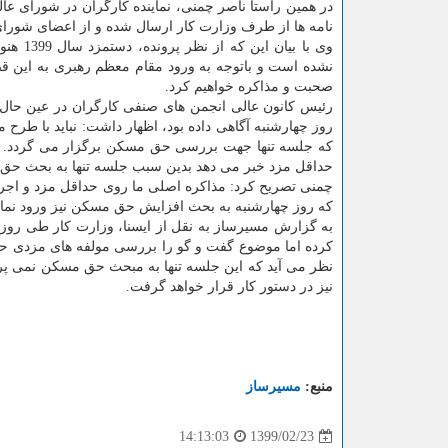
در همین راستا ناصر چمنی، نماینده کارگران در شورای عالی
نامه ها از طرف وزارت کار ارسال شده و از اعضای شور
وی با 
نشده است و باتوجه به ورود مقام معظم رهبری به این قض
صحبت و مذاکره خواهیم کرد.
رئیس کانون عالی انجمن های صنفی کارگران در عین حال 
روز چهارشنبه آگاهی داده بود، اظهار داشت: نباید با طر
که جلسه تنها جهت بررسی حق مسکن برگزار می گردد. و
حداقل مزد خبر می دهد بدین سبب جلسه تنها به بحث حق 
چمنی تصریح کرد: مذاکره اصلی ما روی حداقل مزد و اجرای
که روز چهارشنبه به بحث افزایش حق مسکن نیز ورود نمای
به گزارش مسیرساز به نقل از ایسنا، وزارت کار طی روز
کرده اما موضوع گفت و گو را بررسی مولفه های مزدی ح
نیز در دستور کار قرار خواهد گرفت.
منبع:
مسیرساز
1399/02/23
14:13:03