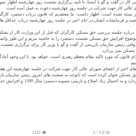
 کار در گفت و گو با ایسنا، با تایید برگزاری نشست روز چهارشنبه اظهار نمو
ای عالی کار جهت شرکت در جلسه روز چهارشنبه دعوت به عمل آمده است.
بیان این که از نظر پرونده، دستمزد سال 1399 هنوز بسته نشده است، اظهار داشت: ما معتقدیم که قانون درباب دستمزد ک
یه و فرمایشات ایشان در ایام اخیر در جلسه روز چهارشنبه درباب حداقل ها
درباره جلسه بررسی حق مسکن کارگران که قبل از این وزارت کار از تشکی
ح موضوع افزایش حق مسکن نشست دستمزد را به حاشیه ببریم و این طور وانمود
قتی رئیس سازمان بازرسی از گفت و گو با وزیر کار برای برگزاری نشست 
مسکن نمی پردازد.
 قانون که مورد تاکید مقام معظم رهبری است، خواهد بود. با این وجود آمادگ
یم.
های اخیر از اعضای شورای عالی کار جهت شرکت در جلسه چهارشنبه این هف
ق مسکن عنوان کرده است که باتوجه به صحبت های امروز رئیس سازمان باز
نظر می آید که این جلسه تنها به مبحث حق مسکن نمی پردازد و به احتمال زیاد اصلاح و ب
2332
5
/
5.0