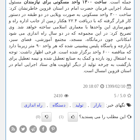
جمله است.
ساخت ۱۳۰۰ واحد مسکونی برای نیازمندان
مسئول
ستاد اجرایی فرمان حضرت امام در استان قزوین خاطرنشان کرد:
ساخت ۳۰۰ واحد مسکونی به صورت ویلایی در دو طبقه در دستور
کار قرار گرفته که با دریافت ۲۲.۴ هکتار زمین از جانب اداره راه و
شهرسازی این واحدها با معماری اسلامی ساخته خواهد شد. وی
تصریح کرد: در این مجموعه که در دو سال راه اندازی می شود
امکاناتی چون درمانگاه، مسجد، مجتمع آموزشی، فضای سبز،
بازارچه و پاسگاه پلیس پیشبینی شده که هر واحد ۹۰ متر زیربنا دارد
که مناقصه ۶۰۰ واحد برگزار شده است. فرخی اظهار داشت: توجه
به اشتغال زود بازده و کمک به صنایع تعطیل شده و نیمه تعطیل برای
بازگشت به چرخه تولید از دیگر اولویت های ستاد اجرایی امام در
استان قزوین امسال است.
1399/02/10
20:18:07
2410
5
/
5.0
تگهای خبر:
بازار
,
تولید
,
دستگاه
,
راه اندازی
این مطلب را می پسندید؟
(0)
(1)