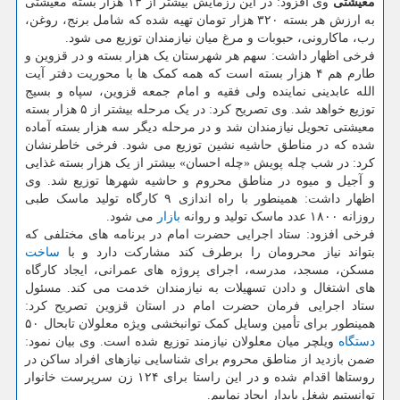
معیشتی
وی افزود: در این رزمایش بیشتر از ۱۳ هزار بسته معیشتی
به ارزش هر بسته ۳۲۰ هزار تومان تهیه شده که شامل برنج، روغن،
رب، ماکارونی، حبوبات و مرغ میان نیازمندان توزیع می شود.
فرخی اظهار داشت: سهم هر شهرستان یک هزار بسته و در قزوین و
طارم هم ۴ هزار بسته است که همه کمک ها با محوریت دفتر آیت
الله عابدینی نماینده ولی فقیه و امام جمعه قزوین، سپاه و بسیج
توزیع خواهد شد. وی تصریح کرد: در یک مرحله بیشتر از ۵ هزار بسته
معیشتی تحویل نیازمندان شد و در مرحله دیگر سه هزار بسته آماده
شده که در مناطق حاشیه نشین توزیع می شود. فرخی خاطرنشان
کرد: در شب چله پویش «چله احسان» بیشتر از یک هزار بسته غذایی
و آجیل و میوه در مناطق محروم و حاشیه شهرها توزیع شد. وی
اظهار داشت: همینطور با راه اندازی ۹ کارگاه تولید ماسک طبی
روزانه ۱۸۰۰ عدد ماسک تولید و روانه
بازار
می شود.
فرخی افزود: ستاد اجرایی حضرت امام در برنامه های مختلفی که
بتواند نیاز محرومان را برطرف کند مشارکت دارد و با
ساخت
مسکن، مسجد، مدرسه، اجرای پروژه های عمرانی، ایجاد کارگاه
های اشتغال و دادن تسهیلات به نیازمندان خدمت می کند. مسئول
ستاد اجرایی فرمان حضرت امام در استان قزوین تصریح کرد:
همینطور برای تأمین وسایل کمک توانبخشی ویژه معلولان تابحال ۵۰
دستگاه
ویلچر میان معلولان نیازمند توزیع شده است. وی بیان نمود:
ضمن بازدید از مناطق محروم برای شناسایی نیازهای افراد ساکن در
روستاها اقدام شده و در این راستا برای ۱۲۴ زن سرپرست خانوار
توانستیم شغل پایدار ایجاد نماییم.