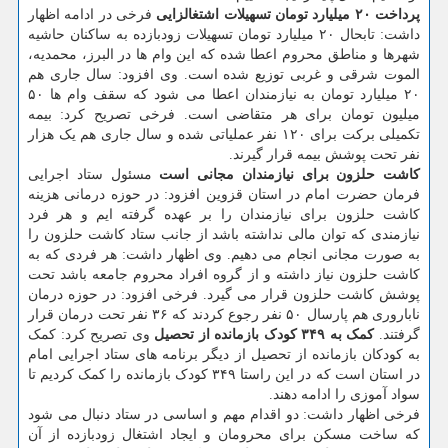
پرداخت ۲۰ میلیارد تومان تسهیلات اشتغالزایی
فرخی در ادامه اظهار
داشت: تابحال ۲۰ میلیارد تومان تسهیلات زودبازده به ساکنان حاشیه
شهرها و مناطق محروم اعطا شده که این وام ها در البرز، محمدیه،
الموت شرقی و غربی توزیع شده است. وی افزود: سال جاری هم
۲۰ میلیارد تومان به نیازمندان اعطا می شود که سقف وام ها ۵۰
میلیون تومان برای هر متقاضی است. فرخی تصریح کرد: بیمه
تکمیلی برکت برای ۱۲۰ نفر عملیاتی شده و سال جاری هم یک هزار
نفر تحت پوشش بیمه قرار گیرند.
کاشت حلزون برای نیازمندان مجانی است
مسئول ستاد اجرایی
فرمان حضرت امام در استان قزوین افزود: در حوزه درمانی هزینه
کاشت حلزون برای نیازمندان را بر عهده گرفته ایم و هر فرد
نیازمندی که توان مالی نداشته باشد از جانب ستاد کاشت حلزون را
به صورت مجانی انجام می دهیم. وی اظهار داشت: هر فردی که به
کاشت حلزون نیاز داشته و از گروه افراد محروم جامعه باشد تحت
پوشش کاشت حلزون قرار می گیرد. فرخی افزود: در حوزه درمان
ناباروری هم پارسال ۵۰ نفر رجوع کردند که ۳۶ نفر تحت درمان قرار
گرفتند.
کمک به ۳۴۹ کودک بازمانده از تحصیل
وی تصریح کرد: کمک
به کودکان بازمانده از تحصیل از دیگر برنامه های ستاد اجرایی امام
در استان است که در این راستا ۳۴۹ کودک بازمانده را کمک کردیم تا
سواد آموزی را ادامه دهند.
فرخی اظهار داشت: دو اقدام مهم و اساسی در ستاد دنبال می شود
که ساخت مسکن برای محرومان و ایجاد اشتغال زودبازده از آن