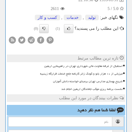
2611
5
/
5.0
تگهای خبر:
تولید
,
خدمات
,
كسب و كار
این مطلب را می پسندید؟
(0)
(1)
تازه ترین مطالب مرتبط
استقبال از غرفه معاونت مالی شهرداری تهران در راهپیمایی اربعین
میزبانی از ۱۰ هزار بانو و کودک زائر کارنامه جامع خدمات قرارگاه زینبیه
شروع بهسازی مدارس تهران برمبنای خواسته دانش آموزان
نشست برنامه ریزی موکب جاماندگان اربعین انجام شد
نظرات بینندگان در مورد این مطلب
لطفا شما هم
نظر دهید