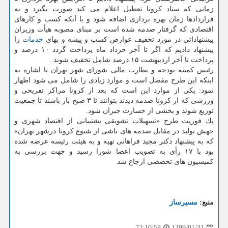
زمانی كه ستاد كرونا تعطیل اعلام می كند صورت بگیرد و به
قراردادها زمان بهره برداری اضافه شود و یا آنكه كسب و كارهای
اقتصادی كه گرفتار صدمه شده است بر مبنای مصوبه هیأت وزیران
پیشنهاداتی در مورد تخفیف عوارض كسب و پیشه و بهای
خدمات
را
پیشنهاد دادیم كه اگر تا آخر خرداد ماه پرداخت گردد ۱۰ درصد و
پرداخت تا آخر اردیبهشت ۱۵ درصد شامل تخفیف شوند.
رئیس كمیته بودجه و نظارت مالی شورای شهر تهران با اشاره به
اینكه این طرح مفصل است و موارد زیادی را شامل می شود اظهار
نمود: یكی از موارد این است كه بعد از كرونا مراكز تفریحی و
ورزشی كه از كرونا صدمه دیدند بتوانند تا ۳ صبح باز باشند تا جمعیت
توزیع شوند و بخشی از خسارت جبران شود.
یك فوریت طرح «تسهیلات تشویقی پشتیبانی از اقتصاد شهری و
جهش تولید در مقابل صدمه های ناشی از شیوع كرونا درشهر تهران»
كه به پیشنهاد دكتر مجید فراهانی تهیه و به هیئت رئیسه عرضه شده
بود با ۱۷ رأی به تصویب اعضا شورا رسید و جهت بررسی به
كمیسیون های تخصصی ارجاع شد
منبع:
مسیرساز
1399/01/31
22:10:58