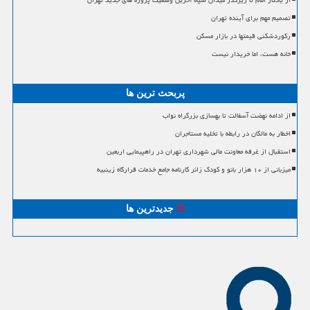
از یادگار امام تا زیرگذر میدان سپاه آخرین وضعیت پروژه های جدید تهران
تصمیم مهم برای آینده تهران
رکوردشکنی قیمتها در بازار مسکن
خانه هست، اما خریدار نیست
پربحث ترین ها
از ادامه نهضت آسفالت تا بهسازی بزرگراه نواب
اخطار به مالکان در رابطه با تخلیه مستأجران
استقبال از غرفه معاونت مالی شهرداری تهران در راهپیمایی اربعین
میزبانی از ۱۰ هزار بانو و کودک زائر کارنامه جامع خدمات قرارگاه زینبیه
جدیدترین ها