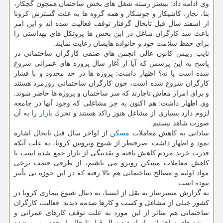
وی ادامه داد: بیشتر رسته شغل های بخش ساختمان همچون گچكار،
بنا، نجار، كاشیكار و جوشكار و همه گروه ها به علت گسترش كرونا
از اسفند سال قبل تابحال گرفتار توقف فعالیت شده اند و این امر
باعث شد كارگران شاغل در این بخش ها پروتكل های بهداشتی را
برای حفظ سلامت خود و خانواده هایشان رعایت نمایند.
نایب رییس كانون عالی انجمن های صنفی كارگران ساختمانی در
پاسخ به این پرسش كه آیا از آغاز سال پروژه های عمرانی شروع
شده است یا نه؟ اظهار داشت: پروژه ها در حد محدود و با فشار
كارگران شروع شده است، چون كارگران ساختمانی روزمزد هستند
و برای امرار معاش ناچارند كه سر ساختمان و پروژه ها حاضر شوند.
وی اظهار داشت: هم اكنون به جز مشاغلی كه وجود آنها در جامعه
لزوم دارد بسیاری از مشاغل هنوز راكد هستند و تحرك
بازار
را به آن
صورت شاهد نیستیم.
ساداتی به كاهش معاملات
مسكن
از اواخر سال قبل تابحال اشاره
نمود و اظهار داشت: صرفنظر از شیوع ویروس كرونا، به علت آنكه
قدرت خرید مردم كاهش یافته و نقدینگی از بازار جمع شده است با
كاهش معاملات مسكن روبرو می باشیم، از طرفی قیمت برخی
مواد اولیه و مصالح ساختمانی هم بالا رفته كه در این حوزه بی تأثیر
نبوده است.
به گزارش مسیرساز به نقل از ایسنا، به دنبال شیوع بیماری كرونا در
كشور خیلی از مشاغل و كسب و كارها صدمه دیدند. فعالیت كارگران
ساختمانی هم متاثر از این مورد به علت توقف كارهای عمرانی و
پروژه های ساختمانی از اسفند سال قبل تابحال با وقفه روبرو شده