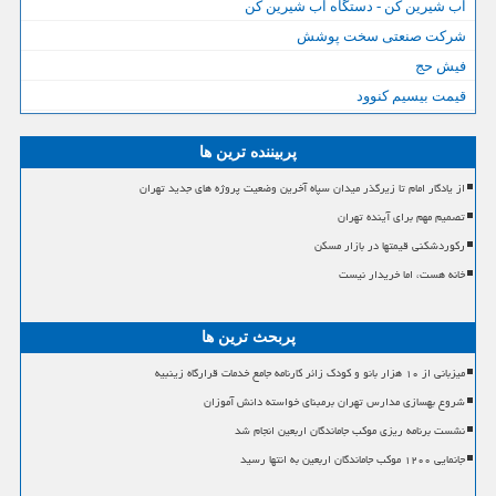
آب شیرین کن - دستگاه آب شیرین کن
شرکت صنعتی سخت پوشش
فیش حج
قیمت بیسیم کنوود
پربیننده ترین ها
از یادگار امام تا زیرگذر میدان سپاه آخرین وضعیت پروژه های جدید تهران
تصمیم مهم برای آینده تهران
رکوردشکنی قیمتها در بازار مسکن
خانه هست، اما خریدار نیست
پربحث ترین ها
میزبانی از ۱۰ هزار بانو و کودک زائر کارنامه جامع خدمات قرارگاه زینبیه
شروع بهسازی مدارس تهران برمبنای خواسته دانش آموزان
نشست برنامه ریزی موکب جاماندگان اربعین انجام شد
جانمایی ۱۲۰۰ موکب جاماندگان اربعین به انتها رسید