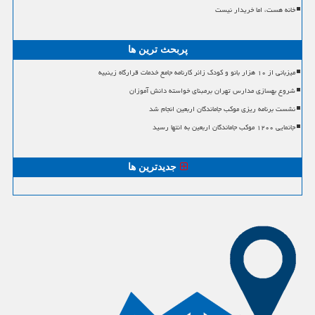
خانه هست، اما خریدار نیست
پربحث ترین ها
میزبانی از ۱۰ هزار بانو و کودک زائر کارنامه جامع خدمات قرارگاه زینبیه
شروع بهسازی مدارس تهران برمبنای خواسته دانش آموزان
نشست برنامه ریزی موکب جاماندگان اربعین انجام شد
جانمایی ۱۲۰۰ موکب جاماندگان اربعین به انتها رسید
جدیدترین ها