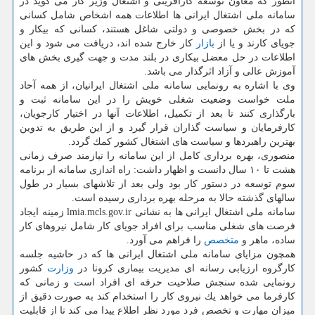
آنطور كه معاون توسعه كارآفرینی و اشتغال وزیر كار می گوید در
سامانه ملی اشتغال ایرانی ها اطلاعات همه اشخاص شامل كسانی
كه در بخش خصوصی و دولتی شاغل هستند، كسانی كه بیكار و
جویای كارند و یا از
بازار
كار خارج شده اند، دریافت می شود و این
اطلاعات در حل معضل بیكاری در بلند مدت و جهت گیری بخش های
آموزش عالی و آزاد اثرگذار می باشد.
وی با اشاره به رونمایی سامانه ملی اشتغال ایرانیان، از همه آحاد
ملت خواست وضعیت شغلی خویش را در این سامانه ثبت و
بارگذاری كنند تا بعد از تكمیل، اطلاعات آنها در اختیار كارجویان،
كارفرمایان و سیاست گذاران قرار گیرد و از این طریق به تدوین
بهترین راهبردها و سیاست های اشتغال كشور كمك گردد.
منصوری، بهره برداری كامل از این سامانه را نیازمند صرف زمانی
هشت تا ۱۰ سال دانست و اظهار داشت: راه اندازی سامانه از برنامه
سوم توسعه در دستور كار بود ولی بعد از تلاشهای بسیار در طول
سالهای گذشته حالا به مرحله بهره برداری رسیده است.
سامانه ملی اشتغال ایرانی ها به نشانی lmia.mcls.gov.ir زمینه ایجاد
فرصت های شغلی مناسب برای افراد جویای كار شامل نیروهای كار
ساده، ماهر و
متخصص
را فراهم می آورد.
همچون مزایای سامانه ملی اشتغال ایرانی ها كه در حاشیه جلسه
كارگروه ارزیابی رسانه ای مدیریت بیماری كرونا در
وزارت
كشور
رونمایی شده سنجش صلاحیت حرفه ای افراد است و زمانی كه
كارفرما می خواهد یك نیروی كار را استخدام كند به صورت دقیق از
میزان مهارت و تخصص فرد مورد نظر اطلاع پیدا می كند تا از قابلیت