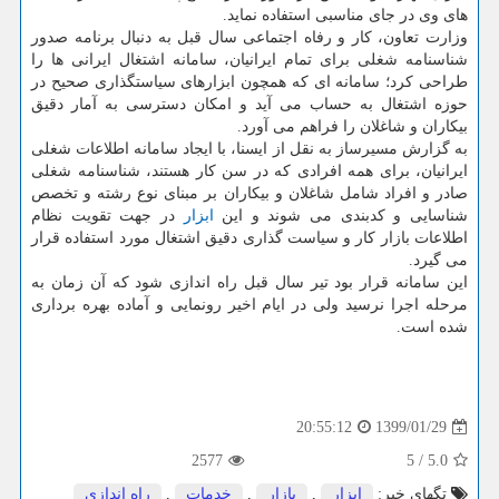
های وی در جای مناسبی استفاده نماید.
وزارت تعاون، كار و رفاه اجتماعی سال قبل به دنبال برنامه صدور
شناسنامه شغلی برای تمام ایرانیان، سامانه اشتغال ایرانی ها را
طراحی كرد؛ سامانه ای كه همچون ابزارهای سیاستگذاری صحیح در
حوزه اشتغال به حساب می آید و امكان دسترسی به آمار دقیق
بیكاران و شاغلان را فراهم می آورد.
به گزارش مسیرساز به نقل از ایسنا، با ایجاد سامانه اطلاعات شغلی
ایرانیان، برای همه افرادی كه در سن كار هستند، شناسنامه شغلی
صادر و افراد شامل شاغلان و بیكاران بر مبنای نوع رشته و تخصص
شناسایی و كدبندی می شوند و این
ابزار
در جهت تقویت نظام
اطلاعات بازار كار و سیاست گذاری دقیق اشتغال مورد استفاده قرار
می گیرد.
این سامانه قرار بود تیر سال قبل راه اندازی شود كه آن زمان به
مرحله اجرا نرسید ولی در ایام اخیر رونمایی و آماده بهره برداری
شده است.
1399/01/29
20:55:12
2577
5
/
5.0
تگهای خبر:
ابزار
,
بازار
,
خدمات
,
راه اندازی