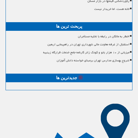
رکوردشکنی قیمتها در بازار مسکن
خانه هست، اما خریدار نیست
پربحث ترین ها
اخطار به مالکان در رابطه با تخلیه مستأجران
استقبال از غرفه معاونت مالی شهرداری تهران در راهپیمایی اربعین
میزبانی از ۱۰ هزار بانو و کودک زائر کارنامه جامع خدمات قرارگاه زینبیه
شروع بهسازی مدارس تهران برمبنای خواسته دانش آموزان
جدیدترین ها