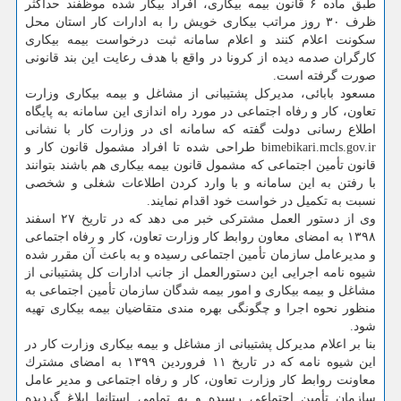
طبق ماده ۶ قانون بیمه بیكاری، افراد بیكار شده موظفند حداكثر
ظرف ۳۰ روز مراتب بیكاری خویش را به ادارات كار استان محل
سكونت اعلام كنند و اعلام سامانه ثبت درخواست بیمه بیكاری
كارگران صدمه دیده از كرونا در واقع با هدف رعایت این بند قانونی
صورت گرفته است.
مسعود بابائی، مدیركل پشتیبانی از مشاغل و بیمه بیكاری وزارت
تعاون، كار و رفاه اجتماعی در مورد راه اندازی این سامانه به پایگاه
اطلاع رسانی دولت گفته كه سامانه ای در وزارت كار با نشانی
bimebikari.mcls.gov.ir طراحی شده تا افراد مشمول قانون كار و
قانون تأمین اجتماعی كه مشمول قانون بیمه بیكاری هم باشند بتوانند
با رفتن به این سامانه و با وارد كردن اطلاعات شغلی و شخصی
نسبت به تكمیل در خواست خود اقدام نمایند.
وی از دستور العمل مشتركی خبر می دهد كه در تاریخ ۲۷ اسفند
۱۳۹۸ به امضای معاون روابط كار وزارت تعاون، كار و رفاه اجتماعی
و مدیرعامل سازمان تأمین اجتماعی رسیده و به باعث آن مقرر شده
شیوه نامه اجرایی این دستورالعمل از جانب ادارات كل پشتیبانی از
مشاغل و بیمه بیكاری و امور بیمه شدگان سازمان تأمین اجتماعی به
منظور نحوه اجرا و چگونگی بهره مندی متقاضیان بیمه بیكاری تهیه
شود.
بنا بر اعلام مدیركل پشتیبانی از مشاغل و بیمه بیكاری وزارت كار در
این شیوه نامه كه در تاریخ ۱۱ فروردین ۱۳۹۹ به امضای مشترك
معاونت روابط كار وزارت تعاون، كار و رفاه اجتماعی و مدیر عامل
سازمان تأمین اجتماعی رسیده و به تمامی استانها ابلاغ گردیده