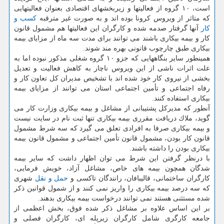
است، ۱۰ گروه از فعالیتها و زیربخشهای اقتصادی بعنوان فعالیتهایی
كه متاثر از ویروس كرونا بوده اند و به صورت غیر مترقبه
كسب و
كار
آنها گرفتار صدمه شده و كارگران این فعالیتها هم مشمول قانون
كار و بیمه بیكاری باشند می توانند برای مدت سه ماه از مزایای بیمه
بیكاری طبق چارچوب قانونی بهره مند شوند.
همینطور سایر بنگاههایی كه جزو ۱۰ گروه شغلی مذكور نبوده اما به
علت اثرات ناشی از این ویروس ناچار به كاهش فعالیت و تعدیل
بخشی از نیروی كار خود شده اند با تشخیص مدیران كل تعاون كار و
رفاه اجتماعی و تأمین اجتماعی استان می توانند از مزایای بیمه
بیكاری استفاده كنند.
آنطور كه مدیركل پشتیبانی از مشاغل و بیمه بیكاری وزارت كار می
گوید، ملاك دریافت مقرری بیمه بیكاری تنها ثبت نام در سایت نیست
و بیمه بیكاری صرفا به افرادی تعلق می گیرد كه سه شرط مشمول
قانون كار بودن، مشمول قانون تأمین اجتماعی و مشمول قانون بیمه
بیكاری بودن را داشته باشند.
با درنظر گرفتن این شرط می توان اظهار داشت كه سایر بیمه
شدگان همچون بیمه های خاص، مشاغل آزاد، خویش فرمایی،
كارگران ساختمانی، قالیبافان، رانندگان تاكسی و
حمل و نقل
شهری
كه سه درصد بیمه بیكاری را واریز نمی كنند و از شمول قوانین ذكر
شده مستثنی هستند نمی توانند درخواست بیمه بیكاری بدهند.
بر این اساس علاوه بر مشاغل ذكر شده فوق، بخش اعظمی از
جامعه كارگری شامل كارگران زیرپله ای، كارگران فصلی و