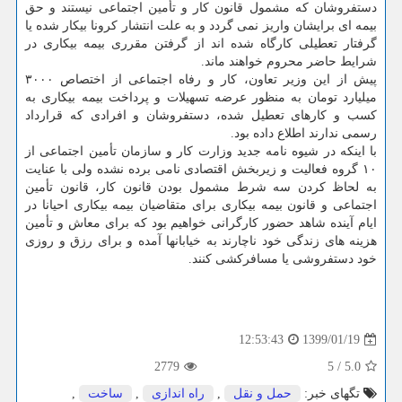
دستفروشان كه مشمول قانون كار و تأمین اجتماعی نیستند و حق
بیمه ای برایشان واریز نمی گردد و به علت انتشار كرونا بیكار شده یا
گرفتار تعطیلی كارگاه شده اند از گرفتن مقرری بیمه بیكاری در
شرایط حاضر محروم خواهند ماند.
پیش از این وزیر تعاون، كار و رفاه اجتماعی از اختصاص ۳۰۰۰
میلیارد تومان به منظور عرضه تسهیلات و پرداخت بیمه بیكاری به
كسب و كارهای تعطیل شده، دستفروشان و افرادی كه قرارداد
رسمی ندارند اطلاع داده بود.
با اینكه در شیوه نامه جدید وزارت كار و سازمان تأمین اجتماعی از
۱۰ گروه فعالیت و زیربخش اقتصادی نامی برده نشده ولی با عنایت
به لحاظ كردن سه شرط مشمول بودن قانون كار، قانون تأمین
اجتماعی و قانون بیمه بیكاری برای متقاضیان بیمه بیكاری احیانا در
ایام آینده شاهد حضور كارگرانی خواهیم بود كه برای معاش و تأمین
هزینه های زندگی خود ناچارند به خیابانها آمده و برای رزق و روزی
خود دستفروشی یا مسافركشی كنند.
1399/01/19
12:53:43
2779
5
/
5.0
تگهای خبر:
حمل و نقل
,
راه اندازی
,
ساخت
,