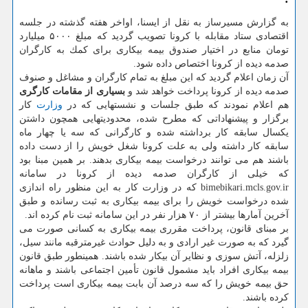
به گزارش مسیرساز به نقل از ایسنا، اواخر هفته گذشته در جلسه
اقتصادی ستاد مقابله با كرونا تصویب گردید كه مبلغ ۵۰۰۰ میلیارد
تومان منابع در اختیار صندوق بیمه بیكاری برای كمك به كارگران
صدمه دیده از كرونا اختصاص داده شود.
آن زمان اعلام گردید كه این مبلغ به تمام كارگران و مشاغل و صنوف
صدمه دیده از كرونا پرداخت خواهد شد و
بسیاری از مقامات كارگری
هم اعلام نمودند كه طبق جلسات و نشستهایی كه در
وزارت
كار
برگزار و پیشنهاداتی كه مطرح شده، محدودیتهایی همچون داشتن
یكسال سابقه كار برداشته شده و كارگرانی كه سه یا چهار ماه
سابقه كار داشته ولی به علت كرونا شغل خویش را از دست داده
باشند هم می توانند درخواست بیمه بیكاری بدهند. بر همین مبنا بود
كه خیلی از كارگران صدمه دیده از كرونا در سامانه
bimebikari.mcls.gov.ir كه در وزارت كار به این منظور راه اندازی
شده درخواست خویش را برای بیمه بیكاری به ثبت رسانده و طبق
آخرین آمارها بیشتر از ۷۰ هزار نفر در این سامانه ثبت نام كرده اند.
بر مبنای قانون، پرداخت مقرری بیمه بیكاری به كسانی صورت می
گیرد كه به صورت غیر ارادی و به دلیل حوادث غیرمترقبه مانند سیل،
زلزله، آتش سوزی و نظایر آن بیكار شده باشند. همینطور طبق قانون
بیمه بیكاری افراد باید مشمول قانون تأمین اجتماعی باشند و ماهانه
حق بیمه خویش را كه سه درصد آن بابت بیمه بیكاری است پرداخت
كرده باشند.