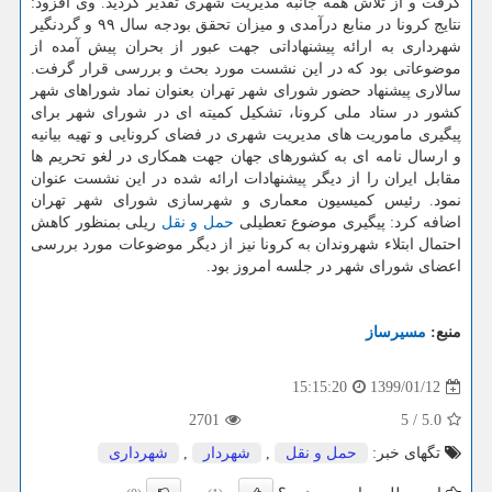
گرفت و از تلاش همه جانبه مدیریت شهری تقدیر گردید. وی افزود:
نتایج كرونا در منابع درآمدی و میزان تحقق بودجه سال ۹۹ و گردنگیر
شهرداری به ارائه پیشنهاداتی جهت عبور از بحران پیش آمده از
موضوعاتی بود كه در این نشست مورد بحث و بررسی قرار گرفت.
سالاری پیشنهاد حضور شورای شهر تهران بعنوان نماد شوراهای شهر
كشور در ستاد ملی كرونا، تشكیل كمیته ای در شورای شهر برای
پیگیری ماموریت های مدیریت شهری در فضای كرونایی و تهیه بیانیه
و ارسال نامه ای به كشورهای جهان جهت همكاری در لغو تحریم ها
مقابل ایران را از دیگر پیشنهادات ارائه شده در این نشست عنوان
نمود. رئیس كمیسیون معماری و شهرسازی شورای شهر تهران
اضافه كرد: پیگیری موضوع تعطیلی
حمل و نقل
ریلی بمنظور كاهش
احتمال ابتلاء شهروندان به كرونا نیز از دیگر موضوعات مورد بررسی
اعضای شورای شهر در جلسه امروز بود.
منبع:
مسیرساز
1399/01/12
15:15:20
2701
5
/
5.0
تگهای خبر:
حمل و نقل
,
شهردار
,
شهرداری