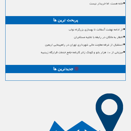
خانه هست، اما خریدار نیست
پربحث ترین ها
از ادامه نهضت آسفالت تا بهسازی بزرگراه نواب
اخطار به مالکان در رابطه با تخلیه مستأجران
استقبال از غرفه معاونت مالی شهرداری تهران در راهپیمایی اربعین
میزبانی از ۱۰ هزار بانو و کودک زائر کارنامه جامع خدمات قرارگاه زینبیه
جدیدترین ها