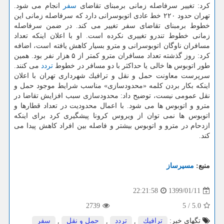
كرد: تغییر سرفاصله زمانی برمبنای تقاضای
سفر
انجام می شود.
تهران حدود ۲۲۰ خط عادی اتوبوسرانی دارد كه سرفاصله زمانی این
خطوط برمبنای تقاضای سفر تغییر می كند. در ضمن سرفاصله
زمانی خطوط تندرو تغییری نكرده است. او با اعلان اینكه تعداد
مسافران ناوگان اتوبوسرانی و مترو بسیار كاهش یافته است، اضافه
كرد: روز گذشته تعداد مسافران مترو كمتر از ۵ هزار نفر بود. همین
طور اتوبوس ها خالی یا حداكثر با دو مسافر در خطوط
تردد
می كنند.
سرپرست معاونت حمل و نقل و ترافیك شهرداری تهران با اعلان
اینكه بكار بردن كلمه «محدودسازی» مناسب شرایط موجود حمل و
نقل عمومی نیست، توضیح داد: محدودسازی سبب افزایش تقاضا در
مترو و اتوبوس ها می شود. با اعمال محدودیت در تعداد قطارها و
اتوبوس ها نمی توان از ویروس كرونا پیشگیری كرد برای اینكه
ازدحام در مترو و اتوبوس بیشتر و فاصله بین افراد كاهش پیدا می
كند.
منبع:
مسیرساز
1399/01/11
22:21:58
2739
5
/
5.0
تگهای خبر:
ترافیك
,
تردد
,
حمل و نقل
,
سفر