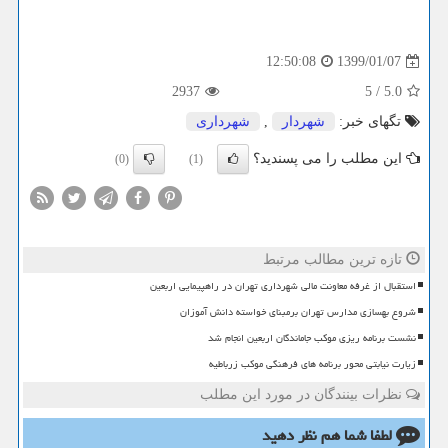
1399/01/07
12:50:08
2937
5
/
5.0
تگهای خبر:
شهردار
,
شهرداری
این مطلب را می پسندید؟
(0)
(1)
تازه ترین مطالب مرتبط
استقبال از غرفه معاونت مالی شهرداری تهران در راهپیمایی اربعین
شروع بهسازی مدارس تهران برمبنای خواسته دانش آموزان
نشست برنامه ریزی موکب جاماندگان اربعین انجام شد
زیارت نیابتی محور برنامه های فرهنگی موکب زرباطیه
نظرات بینندگان در مورد این مطلب
لطفا شما هم
نظر دهید