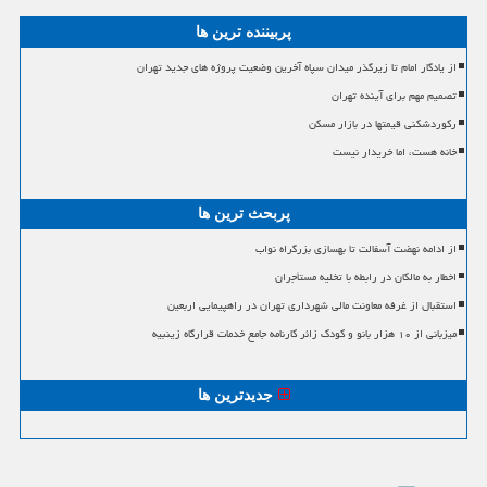
پربیننده ترین ها
از یادگار امام تا زیرگذر میدان سپاه آخرین وضعیت پروژه های جدید تهران
تصمیم مهم برای آینده تهران
رکوردشکنی قیمتها در بازار مسکن
خانه هست، اما خریدار نیست
پربحث ترین ها
از ادامه نهضت آسفالت تا بهسازی بزرگراه نواب
اخطار به مالکان در رابطه با تخلیه مستأجران
استقبال از غرفه معاونت مالی شهرداری تهران در راهپیمایی اربعین
میزبانی از ۱۰ هزار بانو و کودک زائر کارنامه جامع خدمات قرارگاه زینبیه
جدیدترین ها