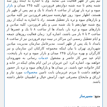
نیم پس از ظهر فعالیت می نمایند. وی با اشاره به اینكه روز سه
شنبه پنجم تا سه شنبه دوازدهم فروردین، كلیه ۲۴۵ میدان و
بازار
میوه و تره بار تهران از ساعت ۸ بامداد تا یك و نیم پس از ظهر باز
هستند، اظهار نمود: روز چهارشنبه سیزدهم فروردین نیز كلیه میادین
و بازارهای میوه و تره بار تعطیل هستند. راد با اشاره به اینكه از روز
پنج شنبه چهاردهم تا یك شنبه سی و یكم فروردین، كلیه میادین و
بازارهای میوه و تره بار، بامداد ها از ساعت ۸ تا یك و عصرها از
ساعت ۳ تا ۷ باز می باشند، اشاره كرد: زمان فعالیت روزهای جمعه
و ایام تعطیل رسمی این مراكز در نیمه دوم فروردین نیز از ساعت ۸
بامداد تا یك پس از ظهر است. مدیرعامل سازمان مدیریت میادین
شهرداری تهران با بیان اینكه مجموعه كاركنان این سازمان و نیز
كارگران و بهره برداران ۲۴۵ میدان و بازار میوه و تره بار پایتخت،
ایام عید سرِ كار حاضر و مشغول
خدمات
رسانی به شهروندان
خواهند بود، اشاره كرد: این عزیزان در این ایام بجای اینكه در خانه و
كنار خانواده خود باشند، در میدان ها و بازارهای میوه و تره بار حضور
خواهند داشت تا مردم عزیزمان بابت تامین
محصولات
مورد نیاز و
ارزاق و مایحتاج مصرفی خود، آرامش خیال و اطمینان خاطر داشته
باشند.
منبع:
مسیرساز