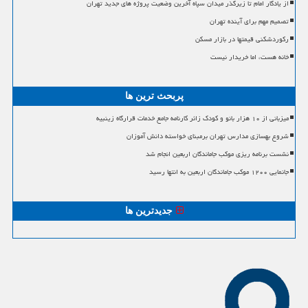
از یادگار امام تا زیرگذر میدان سپاه آخرین وضعیت پروژه های جدید تهران
تصمیم مهم برای آینده تهران
رکوردشکنی قیمتها در بازار مسکن
خانه هست، اما خریدار نیست
پربحث ترین ها
میزبانی از ۱۰ هزار بانو و کودک زائر کارنامه جامع خدمات قرارگاه زینبیه
شروع بهسازی مدارس تهران برمبنای خواسته دانش آموزان
نشست برنامه ریزی موکب جاماندگان اربعین انجام شد
جانمایی ۱۲۰۰ موکب جاماندگان اربعین به انتها رسید
جدیدترین ها