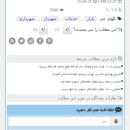
1398/12/29
16:04:36
2846
5
/
5.0
تگهای خبر:
بازار
,
خدمات
,
شهردار
,
شهرداری
این مطلب را می پسندید؟
(0)
(1)
تازه ترین مطالب مرتبط
میزبانی از ۱۰ هزار بانو و کودک زائر کارنامه جامع خدمات قرارگاه زینبیه
شروع بهسازی مدارس تهران برمبنای خواسته دانش آموزان
نشست برنامه ریزی موکب جاماندگان اربعین انجام شد
جانمایی ۱۲۰۰ موکب جاماندگان اربعین به انتها رسید
نظرات بینندگان در مورد این مطلب
لطفا شما هم
نظر دهید