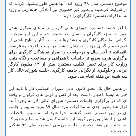
موضوع دستمزد سال ۹۹ ورود كند. آنها همین طور پیشنهاد كردند كه
در شرایط قرنطینه و بطور غیر حضوری نیز آمادگی
چانه زنی
و ورود
به مذاكرات دستمزد كارگران را دارند.
با لغو جلسه دستمزد شورای عالی كار، زمزمه های موكول شدن
تعیین دستمزد كارگران به سال بعد شنیده شد و این امر موجبات
نگرانی نمایندگان كارگری و هشدارها نسبت به
آثار و نتایج
ناشی از
عدم تصمیم گیری مزد را به دنبال داشت در نهایت
با توجه به فرصت
باقیمانده تا آخر سال و درخواست و اصرار نمایندگان كارگری برای
برگزاری هرچه سریع تر جلسات با همراهی و مساعدت و نگاه مثبت
وزارت كار برای تعیین تكلیف دستمزد بیش از ۱۳ میلیون كارگر
ایرانی و جلوگیری از نگرانی جامعه كارگری
، جلسه شورای عالی كار
سه شنبه این هفته انجام می شود.
در همین حال یك عضو كانون عالی شورای اسلامی كار با تایید این
خبر به ایسنا، اظهار داشت: بعد از كش و قوس های فراوان و وقفه
ای كه در برگزاری جلسات دستمزد شورای عالی كار به وجود آمد،
قرار شد بطور جدی به مذاكرات مزد سال ۹۹ ورود نماییم و جلسه
ای در این خصوص هفته گذشته اجرا شود اما به سبب ملاحظات
ناشی از انتشار ویروس كرونا این جلسه كنسل شد و مطلع شدیم كه
سه شنبه این هفته نخستین جلسه بررسی دستمزد سال ۹۹ تشكیل
خواهد شد.