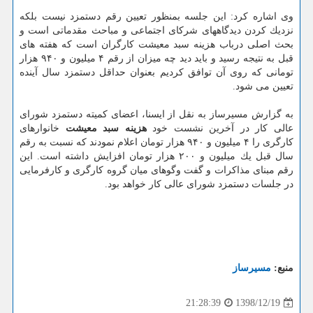
وی اشاره كرد: این جلسه بمنظور تعیین رقم دستمزد نیست بلكه
نزدیك كردن دیدگاههای شركای اجتماعی و مباحث مقدماتی است و
بحث اصلی درباب هزینه سبد معیشت كارگران است كه هفته های
قبل به نتیجه رسید و باید دید چه میزان از رقم ۴ میلیون و ۹۴۰ هزار
تومانی كه روی آن توافق كردیم بعنوان حداقل دستمزد سال آینده
تعیین می شود.
به گزارش مسیرساز به نقل از ایسنا، اعضای كمیته دستمزد شورای
عالی كار در آخرین نشست خود
هزینه سبد معیشت
خانوارهای
كارگری را ۴ میلیون و ۹۴۰ هزار تومان اعلام نمودند كه نسبت به رقم
سال قبل یك میلیون و ۲۰۰ هزار تومان افزایش داشته است. این
رقم مبنای مذاكرات و گفت وگوهای میان گروه كارگری و كارفرمایی
در جلسات دستمزد شورای عالی كار خواهد بود.
منبع:
مسیرساز
1398/12/19
21:28:39