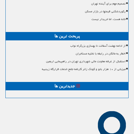
تصمیم مهم برای آینده تهران
رکوردشکنی قیمتها در بازار مسکن
خانه هست، اما خریدار نیست
پربحث ترین ها
از ادامه نهضت آسفالت تا بهسازی بزرگراه نواب
اخطار به مالکان در رابطه با تخلیه مستأجران
استقبال از غرفه معاونت مالی شهرداری تهران در راهپیمایی اربعین
میزبانی از ۱۰ هزار بانو و کودک زائر کارنامه جامع خدمات قرارگاه زینبیه
جدیدترین ها