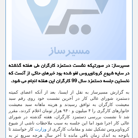
مسیرساز: در صورتیكه نشست دستمزد كارگران طی هفته گذشته
در سایه شیوع كروناویروس لغو شده بود خبرهای حاكی از آنست كه
نخستین جلسه دستمزد سال 99 كارگران این هفته انجام می شود.
به گزارش مسیرساز به نقل از ایسنا، بعد از آنكه اعضای كمیته
دستمزد شورای عالی كار در آخرین نشست خود روی رقم سبد
معیشت كارگران به توافق رسیدند و هزینه ماهانه سبد معیشت
خانوارهای كارگری را ۴ میلیون و ۹۴۰ هزار تومان اعلام كردند، مقرر
شد تا نشست بررسی دستمزد كارگران، هفته گذشته در شورای
عالی كار اجرا شود اما این جلسه به سبب ملاحظات ناشی از شیوع
كروناویروس تشكیل نشد و مقامات كارگری از
وزارت
كار خواستند تا
باتوجه به اندك زمان باقی مانده تا آخر سال هرچه سریع تر به