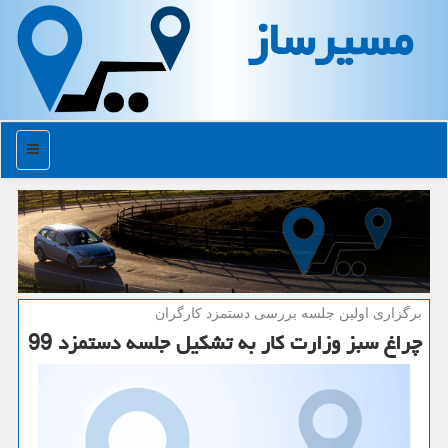
مسیرساز
منو
برگزاری اولین جلسه بررسی دستمزد كارگران
چراغ سبز وزارت كار به تشكیل جلسه دستمزد 99