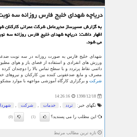
دریاچه شهدای خلیج فارس روزانه سه نوب
به گزارش مسیرساز مدیرعامل شركت عمرانی كاركنان شه
اظهار داشت: دریاچه شهدای خلیج فارس روزانه سه نو
می شود.
شهدای خلیج فارس به صورت روزانه در سه نوبت ضدعفو
ورزش های انفرادی و استفاده از فضای باز و هوای مطبو
دائمی نقاط پرتردد و با سطح تماس بالا را دوچندان كرد
مصرف و مایع ضدعفونی كننده بین كاركنان و نیروهای خدم
شركت
و برگزاری كارگاه آموزشی مواجهه با موارد مشكو
1398/12/18
14:26:16
تگهای خبر:
تردد
,
خدمات
,
شركت
,
شهردار
این مطلب را می پسندید؟
(0)
(1)
تازه ترین مطالب مرتبط