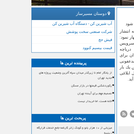
دوستان مسیرساز
آب شیرین کن - دستگاه آب شیرین کن
 انتشار
شرکت صنعتی سخت پوشش
ر نمود:
فیش حج
 سرویس
قیمت بیسیم کنوود
دریاچه
ن برای
ضدعفونی
پربیننده ترین ها
 یك بار
از یادگار امام تا زیرگذر میدان سپاه آخرین وضعیت پروژه های
 ابلاغی
جدید تهران
ید.
رکوردشکنی قیمتها در بازار مسکن
تصمیم مهم برای آینده تهران
خانه هست، اما خریدار نیست
پربحث ترین ها
میزبانی از ۱۰ هزار بانو و کودک زائر کارنامه جامع خدمات قرارگاه
زینبیه