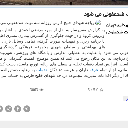
ت ضدعفونی می شود
رداری تهران
به گزارش مسیرساز به نقل از مهر، مرتضی احمدی، با اشاره به
بت ضدعفونی
ویروس كرونا و در جهت جلوگیری از گسترش بیماری مسری اظها
با برنامه ریزی و تمهیدات صورت گرفته، تمامی وسایل بازی،
های بهداشتی و مبلمان شهری مجموعه فرهنگی گردشگری 
نی می شود. با عنایت به تعطیلی مدارس و باشگاه های ورزشی، شهروندا
ع دریاچه، به این مكان رجوع می كنند كه همین موضوع، اهمیت گندزدایی و 
ه است. افزایش تعداد دفعات تخلیه ی سطل های زباله، توزیع ماسك، دست كش
اتی، اجبار تمام
غرفه
داران و عرضه دهندگان
خدمات
به رعایت دستورالعمل
ك از دیگر اقدامات مدیریت مجموعه دریاچه شهدای خلیج فارس به حساب می آ
3063
5
/
5.0