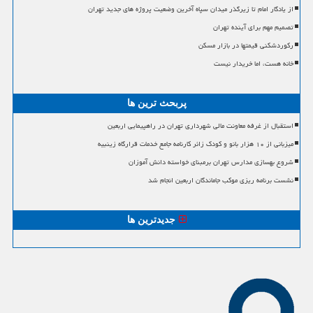
از یادگار امام تا زیرگذر میدان سپاه آخرین وضعیت پروژه های جدید تهران
تصمیم مهم برای آینده تهران
رکوردشکنی قیمتها در بازار مسکن
خانه هست، اما خریدار نیست
پربحث ترین ها
استقبال از غرفه معاونت مالی شهرداری تهران در راهپیمایی اربعین
میزبانی از ۱۰ هزار بانو و کودک زائر کارنامه جامع خدمات قرارگاه زینبیه
شروع بهسازی مدارس تهران برمبنای خواسته دانش آموزان
نشست برنامه ریزی موکب جاماندگان اربعین انجام شد
جدیدترین ها