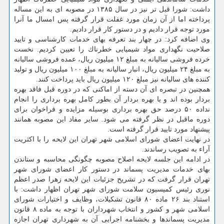
داشت: شورا قبل تر نیز در سال ۱۳۸۵ در مصوبه ای به این مساله
پرداخته اما از آن زمان مورد غفلت قرار گرفته پس امسال ما آنرا
مورد توجه قرار دادیم و در دستور كار قرار دادیم.
وی اضافه كرد: در چهار بند تعرفه بهای خدمات كارشناسی و تایید
صلاحیت نگهداری مواد شیمیایی خطرناك را تعیین كردیم. نخست
خرده فروشی سالیانه به مبلغ ۱۲ میلیون ریال، عمده فروشی سالیانه
به مبلغ ۲۴ میلیون ریال، انبار سالیانه به مبلغ ۱۰۰ میلیون ریال و تولید
كننده های سالیانه نیز مبلغ ۱۲۰ میلیون ریال باید پرداخت كنند.
همچنین در تبصره ای آن دسته از اماكنی كه در دوره قبل فاقد بهره
بردار بوده اند و یا بهره بردار آن بطور كامل بهره برداری را انجام
نداده ۵۰ درصد حق بهره برداری بوسیله مزایده و فراخوان برای
دوره ماقبل در نظر گرفته می شود. سایر مفاد این مصوبه همانند
پیشنهاد مورد تایید قرار گرفته است.
در نهایت اعضای شورای اسلامی شهر تهران این لایحه را با اكثریت
آراء به تصویب رساندند.
در ادامه این جلسه لایحه اصلاح مصوبه چگونگی محاسبه و ستاندن
بهای خدمات مدیریت پسماند در دستور كار اعضای شورای شهر
تهران قرار گرفت كه در تشریح جزئیات این لایحه زهرا صدر اعظم
نوری رئیس كمیسیون سلامت شورای شهر تهران اظهار داشت: با
استناد بند ۲۶ ماده ۸۰ قانون تشكیلات، وظایف و اختیارات شورای
اسلامی شهر و كشور و انتخاب شهرداران با توجه به ماده ۸ قانون
مدیریت پسماندها و بخشنامه اجرایی آن به شهرداری تهران اجازه