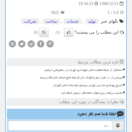
1398/12/13
19:34:23
3422
5
/
5.0
تگهای خبر:
تولید
,
خدمات
,
ساخت
,
شركت
این مطلب را می پسندید؟
(0)
(1)
تازه ترین مطالب مرتبط
استقبال از غرفه معاونت مالی شهرداری تهران در راهپیمایی اربعین
میزبانی از ۱۰ هزار بانو و کودک زائر کارنامه جامع خدمات قرارگاه زینبیه
شروع بهسازی مدارس تهران برمبنای خواسته دانش آموزان
نشست برنامه ریزی موکب جاماندگان اربعین انجام شد
نظرات بینندگان در مورد این مطلب
لطفا شما هم
نظر دهید