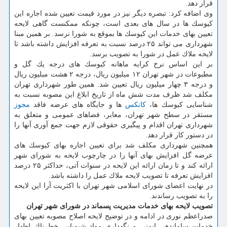
قرار دهد.
وی اضافه كرد: تبصره دیگر نیز در مورد قیمت تعیین شده اجاره این
كیوسك ها در سال های بعدی است، چونكه ممكنست گاهی لایحه
تعیین بهای خدمات این كیوسك ها بموقع به شورا نرسد. بر همین مبنا
شهرداری می تواند ۲۵ درصد نسبت به تعرفه افزایش داشته باشد تا
لایحه ملاك عمل در شورا به تصویب برسد.
بر این اساس نرخ كرایه ماهانه كیوسك های درجه یك گل و
مطبوعات در شهر تهران ۱۲ میلیون ریال، درجه ۲ هشت میلیون ریال
و درجه ۳ چهار میلیون ریال تعیین شد. همین طور شهرداری تهران
مكلف شد ظرف مدت شش ماه از تاریخ ابلاغ این مصوبه نسبت به
شناسایی كیوسك ها،
كانكس
ها و جایگاه های عرضه فاقد
مجوز
مستقر در سطح شهر تهران، معابر، فضاهای عمومی و متعلق به
شهرداری تهران اقدام و پیگیری حقوقی لازم جهت جمع آوری آنها را
در دستور كار قرار دهد.
همچنین شهرداری مكلف شد برای تعیین اجاره بهای كیوسك های
عرضه گل افزایش بهای آنها را در چارچوب لایحه به شورای شهر
ارائه كند و تا زمان ارائه این لایحه در سنوات آتی، حداكثر ۲۵ درصد
افزایش تعرفه تا تصویب لایحه ملاك عمل را داشته باشد.
در نهایت اعضای شورای اسلامی شهر تهران با اكثریت آرا این لایحه
را به تصویب رساندند.
تصویب لایحه بهای خدمات مدیریت پسماند در شورای شهر تهران
صدراعظم نوری در ادامه و در توضیح لایحه اصلاح مصوبه تعیین بهای
خدمات ساماندهی ایمنی و نگهداری مواد شیمیایی خطرناك اظهار