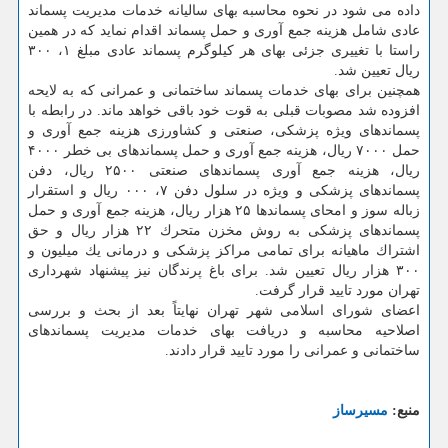
داده می شود در نحوه محاسبه بهای سالیانه خدمات مدیریت پسماند
عادی شامل هزینه جمع آوری و حمل پسماند اقدام نماید كه در همین
راستا با تغییری جزئی بهای هر كیلوگرم پسماند عادی مبلغ ۱، ۳۰۰
ریال تعیین شد.
همچنین برای بهای خدمات پسماند ساختمانی و عمرانی كه به لایحه
افزوده شد مصوبات قبلی به قوت خود باقی خواهد ماند. در رابطه با
پسماندهای ویژه پزشكی، صنعتی و كشاورزی هزینه جمع آوری و
حمل ۷۰۰۰ ریال، هزینه جمع آوری و حمل پسماندهای بی خطر ۴۰۰۰
ریال، هزینه جمع آوری پسماندهای صنعتی ۲۵۰۰ ریال، دفن
پسماندهای پزشكی و ویژه در سلول دفن ۷، ۰۰۰ ریال و استقرار
زباله سوز و امحای پسماندها ۲۵ هزار ریال، هزینه جمع آوری و حمل
پسماندهای پزشكی به روش مخزن متحرك ۲۲ هزار ریال و حق
اشتراك ماهیانه برای تمامی مراكز پزشكی و درمانی یك میلیون و
۳۰۰ هزار ریال تعیین شد. برای باغ پرندگان نیز پیشنهاد شهرداری
تهران مورد تایید قرار گرفت.
اعضای شورای اسلامی شهر تهران نهایتاً بعد از بحث و بررسی
اصلاحیه محاسبه و دریافت بهای خدمات مدیریت پسماندهای
ساختمانی و عمرانی را مورد تایید قرار دادند.
منبع:
مسیرساز