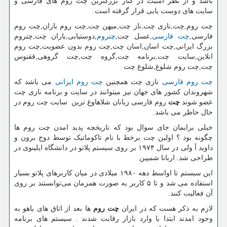
باشد و از نظر امنیت در کنار بزرگترین چت روم های فارسی و
سایت های دوست یابی قرار گرفته است.
چت روم,چت,نازی چت,ناز چت,میهن چت,چت روم باران,چت روم
فارسی,
چت فارسی
,عسل چت,
چتروم
,دوستیابی,باران چت,چتروم
بزرگ ایرانی,چت اسان,اسان چت,چت روم بدون عضویت,چت روم
انلاین,سایت چت,برنامه چت,گروه
چت
,
چت
گروهی,ققنوس
چت
,چت روم شلوغ,شلوغ چت
چت روم فارسی
نازی چت همچنین
چت روم ایرانی
می باشد که
شهروندان کشور های جهان نیز میتوانند در سایت و برنامه نازی چت
عضو شوند
چت
روم فارسی زبانان شلاهاوغ ترین سایت چت روم در
حال حاظر می باشد.
خیلی برایمان جای سوال بود که تاریخچه پدید امدن چت روم ها
چگونه بود ؟ اولین چت برخط با نام تاکوماتیک توسط دوج برون و
داوید آ ولی در سال ۱۹۷۴ بر روی سیستم پلاتو در دانشگاه ایلینوی در
طراحی شد.
اربانا شمپین
این سیستم تا اواسط دهه ۱۹۸۰ میلادی در میان کاربرهای پلاتو بسیار
استفاده می شد و تا ۵ کاربر به صورت همزمان می‌توانستند بر روی
آن فعالیت کنند.
لازم به ذکر هست که در ایران
چت روم
ها بعد از اتاق های یاهو به
وجود امدند ابتدا با وارد بازار رقابت شدند
.
سیستم های برنامه