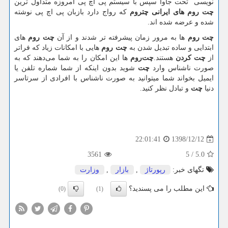
نویسی تحت جاوا سپس با سیستم پی اچ پی امروزه متداول ترین
چت روم های ایرانی چتروم
که رواج دارد بازبان پی اچ پی نوشته
شده و عرضه شده اند.
چت روم‌
ها به مرور زمان پیشرفته تر شدند و از آن
چت روم‌
های
ابتدایی و ساده تبدیل شدن به
چت روم‌
هایی با امکانات زیاد که فراتر
از
چت کردن
هستند.
چت‌روم‌
ها این امکان را به شما می‌دهند که به
صورت ناشناس وارد
چت
شوید بدون اینکه از شما شماره تلفن یا
ایمیل بخواند شما میتوانید به صورت ناشناس با افرادی از سرتاسر
دنیا
چت
و تبادل نظر کنید
.
1398/12/12
22:01:41
3561
5
/
5.0
تگهای خبر:
رپورتاژ
,
بازار
,
وزارت
این مطلب را می پسندید؟
(0)
(1)