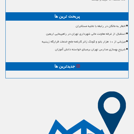
پربحث ترین ها
اخطار به مالکان در رابطه با تخلیه مستأجران
استقبال از غرفه معاونت مالی شهرداری تهران در راهپیمایی اربعین
میزبانی از ۱۰ هزار بانو و کودک زائر کارنامه جامع خدمات قرارگاه زینبیه
شروع بهسازی مدارس تهران برمبنای خواسته دانش آموزان
جدیدترین ها