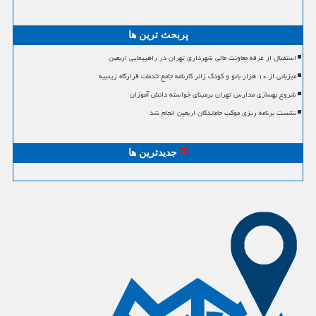
پربحث ترین ها
استقبال از غرفه معاونت مالی شهرداری تهران در راهپیمایی اربعین
میزبانی از ۱۰ هزار بانو و کودک زائر کارنامه جامع خدمات قرارگاه زینبیه
شروع بهسازی مدارس تهران برمبنای خواسته دانش آموزان
نشست برنامه ریزی موکب جاماندگان اربعین انجام شد
جدیدترین ها