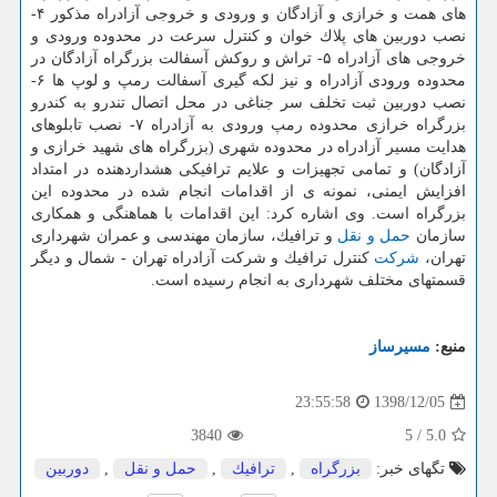
های همت و خرازی و آزادگان و ورودی و خروجی آزادراه مذكور ۴-
نصب دوربین های پلاك خوان و كنترل سرعت در محدوده ورودی و
خروجی های آزادراه ۵- تراش و روكش آسفالت بزرگراه آزادگان در
محدوده ورودی آزادراه و نیز لكه گیری آسفالت رمپ و لوپ ها ۶-
نصب دوربین ثبت تخلف سر جناغی در محل اتصال تندرو به كندرو
بزرگراه خرازی محدوده رمپ ورودی به آزادراه ۷- نصب تابلوهای
هدایت مسیر آزادراه در محدوده شهری (بزرگراه های شهید خرازی و
آزادگان) و تمامی تجهیزات و علایم ترافیكی هشداردهنده در امتداد
افزایش ایمنی، نمونه ی از اقدامات انجام شده در محدوده این
بزرگراه است. وی اشاره كرد: این اقدامات با هماهنگی و همكاری
سازمان
حمل و نقل
و ترافیك، سازمان مهندسی و عمران شهرداری
تهران،
شركت
كنترل ترافیك و شركت آزادراه تهران - شمال و دیگر
قسمتهای مختلف شهرداری به انجام رسیده است.
منبع:
مسیرساز
1398/12/05
23:55:58
3840
5
/
5.0
تگهای خبر:
بزرگراه
,
ترافیك
,
حمل و نقل
,
دوربین