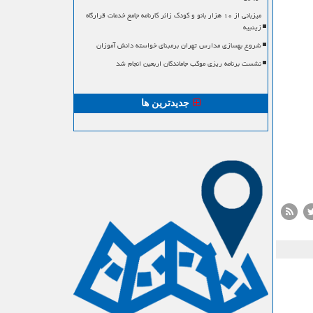
میزبانی از ۱۰ هزار بانو و کودک زائر کارنامه جامع خدمات قرارگاه
زینبیه
شروع بهسازی مدارس تهران برمبنای خواسته دانش آموزان
نشست برنامه ریزی موکب جاماندگان اربعین انجام شد
جدیدترین ها