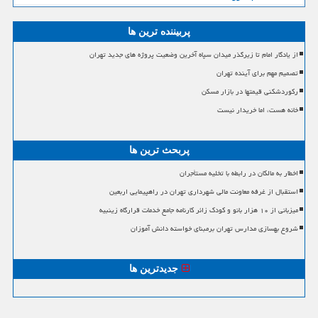
پربیننده ترین ها
از یادگار امام تا زیرگذر میدان سپاه آخرین وضعیت پروژه های جدید تهران
تصمیم مهم برای آینده تهران
رکوردشکنی قیمتها در بازار مسکن
خانه هست، اما خریدار نیست
پربحث ترین ها
اخطار به مالکان در رابطه با تخلیه مستأجران
استقبال از غرفه معاونت مالی شهرداری تهران در راهپیمایی اربعین
میزبانی از ۱۰ هزار بانو و کودک زائر کارنامه جامع خدمات قرارگاه زینبیه
شروع بهسازی مدارس تهران برمبنای خواسته دانش آموزان
جدیدترین ها