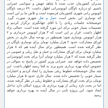
مدیران كشورمان جذب شده تا شاهد جهش و سونامی عمرانی
باشیم. او درباره ناوگان اتوبوسرانی اظهار داشت: ۷۹ درصد ناوگان
اتوبوس رانی شهری كشورمان فرسوده است و تلاش ما بر این است
كه نوسازی این بخش است
حمل و نقل
شهری صورت گیرد.
خوشبختانه جلسات زیادی را با آقای جهانگیری برگزار كردیم و
تصمیمات بسیار خوبی برای این مورد گرفته شده است. جمالی نژاد
اظهار داشت: قرار بر این است كه ۳ هزار اتوبوس خریداری و ۲
هزار اتوبوس نوسازی شود؛ همینطور در بودجه سال جاری در بخش
اوراق مشاركت، حدود ۲ هزار میلیارد تومان برای نوسازی ناوگان در
نظر گرفته شده است. همینطور برای سال آینده هم كه ۸ هزار
میلیارد تومان برای اوراق مشاركت و حمل و نقل ریلی و عمومی در
نظر گرفته شده كه ۲ هزار میلیارد تومان آنرا برای بحث اتوبوسرانی
تخصیص داده خواهد شد. عمرانی وزیر كشور در پاسخ به سوالی در
خصوص اینكه بهره برداری مترو پرند به كجا رسید اظهار داشت: این
چند سال خوشبختانه خطوط ریلی بسیاری را ایجاد كردیم و اعتبارات
بسیار خوبی را تخصیص داده شده، سال جاری حدود ۵ هزار میلیارد
تومان برای بحث اوراق مشاركت و خطوط ریلی در نظر گرفته شده،
اما در بحث بازه زمانی از بهره برداری یك پروژه امكان دارد تداخل
ایجاد شود، این پروژه تایپ در سال آینده به بهره برداری خواهد
رسید.