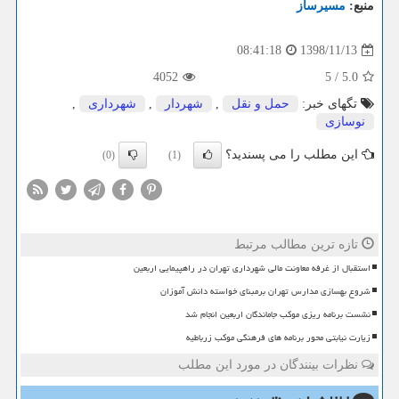
منبع:
مسیرساز
1398/11/13
08:41:18
4052
5
/
5.0
تگهای خبر:
حمل و نقل
,
شهردار
,
شهرداری
,
نوسازی
این مطلب را می پسندید؟
(0)
(1)
تازه ترین مطالب مرتبط
استقبال از غرفه معاونت مالی شهرداری تهران در راهپیمایی اربعین
شروع بهسازی مدارس تهران برمبنای خواسته دانش آموزان
نشست برنامه ریزی موکب جاماندگان اربعین انجام شد
زیارت نیابتی محور برنامه های فرهنگی موکب زرباطیه
نظرات بینندگان در مورد این مطلب