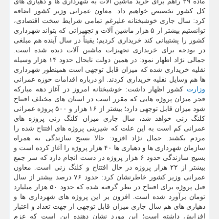
ماده ۳۹ راهم برای خرید ماشین آلات به شهرداری ها و دهیاری های
كل كشور تخصیص خواهیم داد. معاون عمرانی وزیر كشور اضافه
كرد: سال جاری خوشبختانه علیرغم تمامی شرایط سخت اقتصادی،
توانستیم بیشتر از ۵ هزار ماشین آلات و تجهیزاتی كه بتواند شهرداری
كشور را پشتیبانی كند خریداری كردیم؛ یقیناً در سال آینده هم مبلغی
در بودجه برای خریداری تجهیزات ماشین آلات دیده شده است.
جمالی نژاد اظهار نمود: در همین دولت تابحال حدود ۱۴ هزار وسیله
نقلیه خریداری شده كه میزان قابل توجهی است همینطور شهرداری
ها هم وسایل نقلیه خریداری كردند. او درباره اقدامات حوزه عمرانی
وزارت
كشور اظهار داشت: خوشبختانه امروز در آغاز دهه مباركه
فجر میزان پروژه هایی كه مقرر است در استان های مختلف افتتاح
شود میزان قابل توجهی دارد؛ بیشتر از ۱۶ هزار و ۵۰۰ پروژه عمرانی
كلنگ زنی خواهد شد، سال جاری میزان كلنگ زنی پروژه های
عمرانی كم است به این علت كه شیرینی پروژه های افتتاح شده را
مردم بكشند. جمال نژاد افزود: حالا بسیج سازندگی به همراه
سازمان شهرداری ها و دهیاری ها ۴۰ هزار پروژه را آغاز كرده است و
بسیج سازندگی حدود ۶ هزار پروژه در دست انجام دارد كه سر جمع
بیشتر از ۲۲ هزار پروژه در حال افتتاح و كلنگ زنی است. معاون
عمرانی وزیر كشور خاطرنشان كرد: حدود ۷۶ درصد بیشتر از سال
قبل پروژه برای افتتاح در نظر گرفته شده كه حدود ۵۰ هزار میلیارد
تومان برآورد شده است. افزون بر این پروژه های شهرداری ها و
دهیاری های هم سال جاری میزان قابل توجهی از جهت تعداد و اعتبار
افزایش داشته است؛ این مورد نشان دهنده این است كه عزم