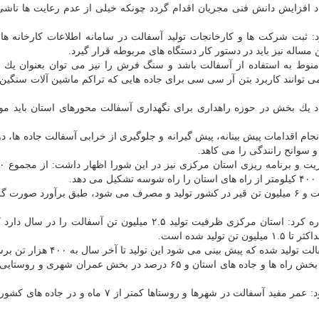
اد افزایش دانش فنی مجریان اقدام گردد چونكه خیلی از عدم رعایت ها ناشی 
: ثبت شركت ها و كارخانجات تولید آسفالت در سامانه اطلاعات كارخانه ها
ساله نیز باید در دستور كار دستگاه های مربوطه قرار گیرد.
 منوط به استفاده از آسفالت باشد و سنگ فرش را نیز می توان بعنوان یك 
ی توانند كاربرد بتن آر سی سی برای جاده هایی كه تراكم ماشین آلات سنگین د
اد یك بخش در حوزه راهداری برای نگهداری آسفالت محورهای استان باید مو
م اقدامات پیش بینانه، پیش گیرانه و جلوگیری از خرابی آسفالت جاده ها، دو
 سوانح رانندگی را می كاهد.
رقیه یادگاری اضافه كرد: سالانه حدود ۲۵ میلیون تن آسفالت و ۶ میلیون تن قیر در كشور تولید و مصرف می شود، طبق برآورد ص
رئیس سازمان مدیریت و برنامه ریزی استان مركزی اشاره كرد: استان مركزی ظرفیت تولید ۲.۵ میلیون تن آسفالت 
یادگاری افزود: حدود ۳۵ درصد آسفالت مصرفی استان در بخش راه ها و جاده های استان و ۶۵ درصد در بخش عمران
رئیس سازمان مدیریت و برنامه ریزی استان مركزی افزود: عمر مفید آسفالت در شهرها و روستاها كمتر از ۷