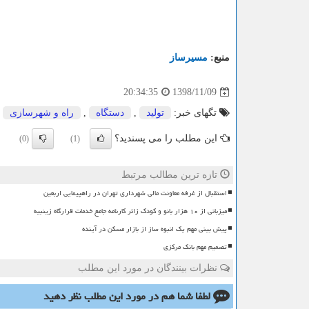
منبع:
مسیرساز
1398/11/09
20:34:35
تگهای خبر:
تولید
,
دستگاه
,
راه و شهرسازی
,
این مطلب را می پسندید؟
(0)
(1)
تازه ترین مطالب مرتبط
استقبال از غرفه معاونت مالی شهرداری تهران در راهپیمایی اربعین
میزبانی از ۱۰ هزار بانو و کودک زائر کارنامه جامع خدمات قرارگاه زینبیه
پیش بینی مهم یک انبوه ساز از بازار مسکن در آینده
تصمیم مهم بانک مرکزی
نظرات بینندگان در مورد این مطلب
لطفا شما هم
در مورد این مطلب
نظر دهید