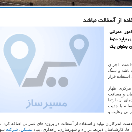
ده از آسفالت نباشد
مور عمرانی
 نباید منوط
ن بعنوان یك
داشت: اجرای
ت باشد و سنگ
استفاده قرار
مركزی اظهار
مان و مسافت
ای آن، ارتقا
اله با جدیت
انی رعایت و
ست اندركاران تولید و استفاده از آسفالت در پروژه های عمرانی اضافه كرد: ن
ها، كارشناسان ذیربط در راه و شهرسازی، راهداری، بنیاد
مسكن
،
شركت
شهر