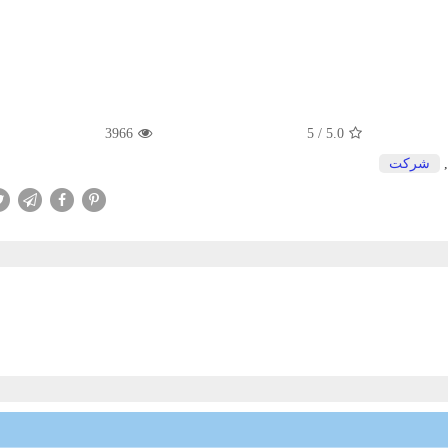
3966
5
/
5.0
شركت