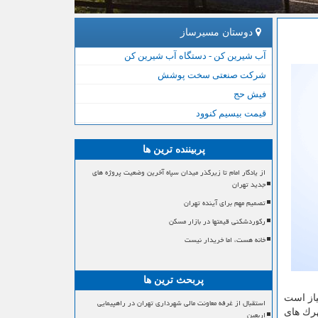
دوستان مسیرساز
آب شیرین کن - دستگاه آب شیرین کن
شرکت صنعتی سخت پوشش
فیش حج
قیمت بیسیم کنوود
پربیننده ترین ها
از یادگار امام تا زیرگذر میدان سپاه آخرین وضعیت پروژه های
جدید تهران
تصمیم مهم برای آینده تهران
رکوردشکنی قیمتها در بازار مسکن
خانه هست، اما خریدار نیست
پربحث ترین ها
یاز است
استقبال از غرفه معاونت مالی شهرداری تهران در راهپیمایی
ك های
اربعین