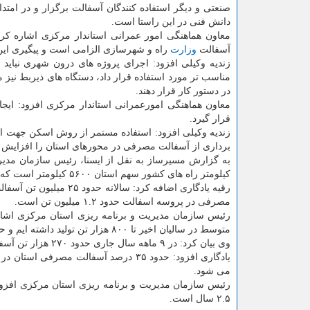
صنعتی و دیگر استفاده كنندگان آسفالت برگزار و در امتد
دانش فنی در این راستا است.
معاون هماهنگی امور عمرانی استاندار مركزی اشاره كرد
آسفالت
وزارت
راه و شهرسازی الزامی است و پیگیری این م
زندیه وكیلی افزود: اجرای پروژه های درون شهری نباید
مناسب تر مورد استفاده قرار داد، دستگاه های ذیربط نیز م
در دستور كار قرار دهند.
معاون هماهنگی امورعمرانی استاندار مركزی افزود: ایج
قرار گیرد.
زندیه وكیلی افزود: استفاده مستمر از روش اسكن جهت انجا
برداری از آسفالت مصرفی در محورهای استان را افزایش و
كیلومتر راه های كشور سهم استان ۵۶۰۰ كیلومتر است كه ۴۰۰ كیلومتر از راه های استان را راه شوسه تشكیل می دهد.
مصرفی در پروسه اسفالت حدود ۱.۲ میلیون تن است.
متوسط در سالیان اخیر تا ۸۰۰ هزار تن تولید داشته ایم و حداكثر تا ۱.۵ میلیون تن تولید شده است.
وی بیان كرد: در ۹ ماهه سال جاری حدود ۲۷۰ هزار تن آسفالت تولید شده كه پیش بینی می شود این تولید تا آخر سال به ۴۰۰ هزار تن برسد.
می شود.
۲.۵ سال است.