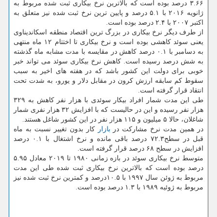
۳.۶۶ درصد بوده است كه بالاترین نرخ بیكاری ثبت شده مربوط به
ژانویه ۲۰۱۶ با ۵.۱ درصد و پایین ترین نرخ ثبت شده نیز متعلق به
اكتبر ۲۰۰۷ با ۲.۴ درصد بوده است.
از طرف دیگر نرخ بیكاری در بزرگ ترین اقتصاد منطقه اسكاندیناوی
یعنی سوئد كاهشی بوده است و نرخ بیكاری تا اختتام ۱۲ ماه منتهی
به دسامبر با ۰.۱ درصد كاهش در مقایسه با مدت مشابه ماه گذشته
به شش درصد رسیده است. كاهش نرخ بیكاری سوئد می تواند خبر
خوبی برای دولت این كشور باشد كه در هفته های اخیر به سبب
سقوط كم سابقه ارزش كرون در مقابل دلار و یورو، به شدت تحت
انتقاد قرار گرفته است.
طی این مدت شمار افراد بیكار سوئدی با هزار نفر كاهش به ۳۲۹
هزار نفر رسیده و این در حالیست كه با افزایش ۳۲ هزار نفری شمار
شاغلان، حالا ۵ میلیون و ۱۱۵ هزار نفر در این كشور شاغل هستند.
در همین مدت نرخ مشاركت در
بازار
كار بدون تغییر نسبت به ماه
قبل در سطح۷۲.۳ درصد باقی مانده و نرخ اشتغال با ۰.۱ درصد
افزایش در سطح ۶۸ درصد قرار گرفته است.
متوسط نرخ بیكاری سوئد در بازه زمانی ۱۹۸۰ تا ۲۰۱۹ معادل ۵.۹۵
درصد بوده است كه بالاترین نرخ بیكاری ثبت شده طی این مدت
مربوط به ژوئن سال ۱۹۹۷ با ۱۰.۵درصد و كمترین نرخ ثبت شده نیز
مربوط به ژوئیه ۱۹۸۹ با ۱.۳ درصد بوده است.