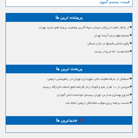
قیمت بیسیم کنوود
پربیننده ترین ها
از یادگار امام تا زیرگذر میدان سپاه آخرین وضعیت پروژه های جدید تهران
تصمیم مهم برای آینده تهران
رکوردشکنی قیمتها در بازار مسکن
خانه هست، اما خریدار نیست
پربحث ترین ها
استقبال از غرفه معاونت مالی شهرداری تهران در راهپیمایی اربعین
میزبانی از ۱۰ هزار بانو و کودک زائر کارنامه جامع خدمات قرارگاه زینبیه
شروع بهسازی مدارس تهران برمبنای خواسته دانش آموزان
نشست برنامه ریزی موکب جاماندگان اربعین انجام شد
جدیدترین ها