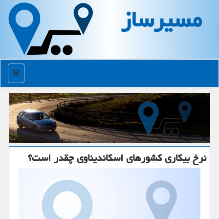
مسیرساز
منو
نرخ بیكاری كشورهای اسكاندیناوی چقدر است؟