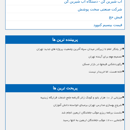
آب شیرین کن - دستگاه آب شیرین کن
شرکت صنعتی سخت پوشش
فیش حج
قیمت بیسیم کنوود
پربیننده ترین ها
از یادگار امام تا زیرگذر میدان سپاه آخرین وضعیت پروژه های جدید تهران
تصمیم مهم برای آینده تهران
رکوردشکنی قیمتها در بازار مسکن
خانه هست، اما خریدار نیست
پربحث ترین ها
میزبانی از ۱۰ هزار بانو و کودک زائر کارنامه جامع خدمات قرارگاه زینبیه
شروع بهسازی مدارس تهران برمبنای خواسته دانش آموزان
نشست برنامه ریزی موکب جاماندگان اربعین انجام شد
جانمایی ۱۲۰۰ موکب جاماندگان اربعین به انتها رسید