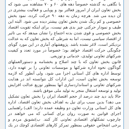
با نگاهی به گذشته خصوصاً دهه های ۶۰ و ۷۰ مشاهده می شود كه
بخش تعاون ایران از امروز فعالتر بود و پویایی و فعالیت بیشتری در
آن دیده می شد. هرچه زمان به دهه ۹۰ حركت كرده، نمود بخش
خصوصی و كم رنگ شدن بخش تعاون بیشتر دیده می شود. البته این
طیف و نمودار حركتی چیز بدی هم نیست، برای اینكه تقویت اقتصاد
بخش خصوصی و قوی شدن بدنه اجتماع را نشان میدهد كه بی تاثیر
از اقتصاد سیاسی نیست، اما به شرطی كه بخش تعاون كه به عدالت
نزدیكتر است، لاغر نشده باشد. پژوهشهای آماری در این مورد گویای
چگونگی حركت اقتصاد خواهد بود؛ خصوصاً در مورد تعدد و كیفیت
شركتهای تعاونی تولیدی، خدماتی و توزیعی.
قانون بخش تعاون كه با چند اصلاح و بخشنامه و دستورالعملهای
گوناگون نحوه اداره شركتها و موسسات تعاونی را بر عهده دارد،
توسط اداره های كل استانی اجرا می شود، ولی آنطور كه لازمه
توسعه بخش تعاون است، این ادارات كل نتوانسته اند در هدایت
شركتهای تعاونی و استانداردسازی آنها بمنظور توزیع عدالت افزایش
تولید و توسعه اشتغال منجر به تولید ملی موفق باشند.
حالا باید دید چند درصد از حجم اقتصاد ایران را بخش تعاون تشكیل
می دهد؟ بدین سبب برای نیل به اهداف بخش تعاون اقتصاد، اداره
های كل استانی وزارت تعاون دو وظیفه عمده دارند؛ الف) راهنمایی
اجرای قوانین به صورت روان برای كسانی كه می خواهند در
چارچوب تشكلهای اقتصادی تعاونی كار كنند. ب)تشویق مردم و
برخی اشخاص حقوقی بمنظور تمركز كارهای اقتصادی كوچك در یك