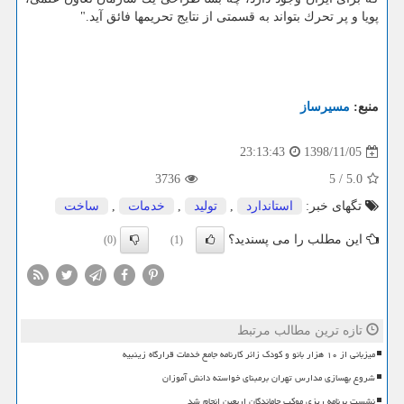
پویا و پر تحرك بتواند به قسمتی از نتایج تحریمها فائق آید."
منبع:
مسیرساز
1398/11/05
23:13:43
3736
5
/
5.0
تگهای خبر:
استاندارد
,
تولید
,
خدمات
,
ساخت
این مطلب را می پسندید؟
(0)
(1)
تازه ترین مطالب مرتبط
میزبانی از ۱۰ هزار بانو و کودک زائر کارنامه جامع خدمات قرارگاه زینبیه
شروع بهسازی مدارس تهران برمبنای خواسته دانش آموزان
نشست برنامه ریزی موکب جاماندگان اربعین انجام شد