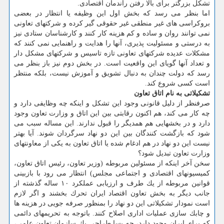
تشكل بزرگتر برای بالا رفتن راندمان اقتصادی.
اما بنظر می رسد كه بخش اول این وظیفه یا انتظار در بعضی
بروكراسی های غیر منطقی غیر حقوقی گیر كرده و شركتهای تعاونی
نمی توانند روان و ساده و كم هزینه كار كنند و كارشناسان ستادی نیز
به درستی و مسئولیت پذیری، آنها را هدایت و راهنمایی نمی كنند كه
مشكلات عدیده شركتهای تعاونی تازه تاسیس و شركتهای مشكل دار
و تعداد آنها گویای این واقعیت است. در بخش دوم نیز باز بنظر می
رسد كه دولت چندان به دنبال تشویق و آموزش نیست، بلكه منتظر
است كسی شروع كند.
تشكیلاتی به نام اتاق تعاون
صرفنظر از دلیل قانونی وجود این تشكل و اینكه چه وظایفی دارد و
چه كار می كند، هم اكنون رقابتی بین این اتاق و وزارت تعاون وجود
دارد و در بخشهایی هم همدیگر را قبول ندارند. این مساله سبب می
شود كه بازگشت كنندگان بین این دو نهاد سرگردان شوند. آیا بهتر
نیست این دو نهاد در هم ادغام شده یا اتاق تعاون به یكی از معاونتهای
وزارت تعاون تبدیل شود؟
سخن آخر اینكه از مسئولین مربوطه (وزیر تعاون، رئیس اتاق تعاون،
كمیسیونهای اقتصادی و اجتماعی مجلس) انتظار می رود با بازبینی
قوانین مربوطه از یك طرف و ارزیابی عملكرد ۱۰ ساله گذشته از
جانب دیگر به بخش تعاون اقتصاد ایران تحرك بخشند و اگر لازم
است نمودار تشكیلاتی این دو نهاد را بمنظور صرفه جویی در هزینه ها
و چابك سازی عملیات اداری اصلاح كنند. باتوجه به تحریمهای دائمی
كه برای ایران وجود دارد، چه بسا طراحی یك سازمان تعاون علمی،