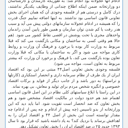
ادغام آنها عجولانه بود انجام شد؛ به طوریكه كارمندان و كارشناسان
دو وزارتخانه ضمن اینكه اطلاع چندانی از وظایف یكدیگر نداشتند،
درك كامل و درستی هم از فلسفه وجودی آن كه همان اجرای بخش
تعاونی قانون اساسی بود نداشتند. به اینها اضافه نماییم جنگ قدرت
را كه همیشه در ادغام عجولانه سازمانهای دولتی پیش می آید و سبب
هدر رفت یا كم شدن توان سازمان و همین طور پایین آمدن راندمان
واحدهای مجری یا تحت پوشش در اقصی نقاط كشور می شود. (هم
حالا هم وقتی كسی به ساختمان و مكانی بازگشت می كند كه قبلا
مربوط به وزارت كار بوده با برخورد و فرهنگ آن وزارت و روابط
كاری مواجه می شود و اگر به ساختمان یا مكانی كه قبلا وزارت
تعاون بوده بازگشت می كند، با فرهنگ و برخورد آن وزارت كه بیشتر
مربوط به تعاون است، مواجه می شود).
فلسفه وجودی بخش تعاونی اصل۴۴ مبتنی بر این بود كه اقتصاد
ایران از یك طرف از نظام سرمایه داری و انحصار استكباری (كارتلها
و تراستها) به دور باشد و از جانب دیگر از فواید و بركات اقتصاد
خصوصی و انگیزه شخص مردم برای تولید و معاش، بی بهره نماند.
در این راستا با ابلاغ سیاستهای كلی نظام در این اصل قانون اساسی
اهتمام شد هم حدود دولت در مالكیت اقتصاد مشخص شود و هم
بخش تعاون كه ضد انحصار است تقویت شود. اما باید دید كه این
وزارتخانه از بدو تاسیس (چه پیش از ادغام و چه پس از ادغام) چه
مقدار توانسته است این بخش از اصل ۴۴ و اقتصاد ایران را به
اهدافش برساند یا نزدیك كند؟ به یاد داشته باشید كه قرار بود تا سال
۱۳۹۳ حدود ۲۵ درصد اقتصاد ایران را بخش تعاون تشكیل دهد.