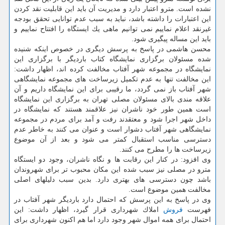
نشده است. مترو اعتبار دارد و مدیریت آن باید این قابلیت نقد كردن
این اعتبارات را داشته باشد، نباید به سبب عدم توانایی تحقق بودجه
غیرنقد اعلام نماییم نمی توانیم ماهی یك ایستگاه را افتتاح نماییم و
باید این مساله پیگیری شود.
محسن هاشمی در پاسخ به پرسش دیگری در خصوص اینكه شنیده
شده مسئولان برگزاری نمایشگاه كتاب باردیگر با برگزاری این
نمایشگاه در مجموعه شهر آفتاب مخالفت كرده اند، اظهار داشت:
این مخالفت تنها به عدم تكمیل زیرساخت های مجموعه نمایشگاهی
شهر آفتاب باز نمی گردد، ما رقیبی برای این نمایشگاه داریم و آن
علاقه مندی بالای مسئولان مصلی تهران به برگزاری این نمایشگاه
است همین طور خود ناشران نیز علاقمند هستند كه نمایشگاه در
داخل شهر اجرا شود و معتقدند رفت و آمد برای مردم در مجموعه
نمایشگاهی شهر آفتاب دشوار است و عنوان می كنند به خاطر عدم
دسترسی مناسب استقبال كمتر می شود و بعد از آن موضوع
زیرساخت ها را مطرح می كنند.
وی افزود: در كنار این رقابت ها و نگاه ناشران، وجود دو ایستگاه
مترو در مصلی نیز سبب شده این مكان محبوب تر برای شهروندان
باشد چون دسترسی های بهتری دارد. بدین سبب دلیلهای اصلی
مخالفت همین موضوع است.
وی در پاسخ به این پرسش كه احتمال دارد باردیگر شهر آفتاب در
فهرست
فروش
املاك شهرداری قرار گیرد، اظهار داشت: این
احتمال برای همه اموال شهر وجود دارد اما هم اكنون شهرداری برای