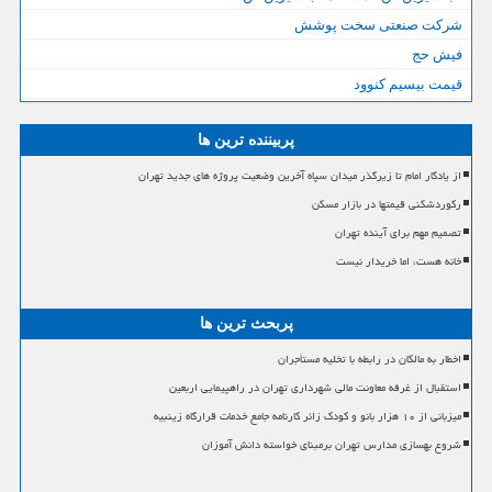
شرکت صنعتی سخت پوشش
فیش حج
قیمت بیسیم کنوود
پربیننده ترین ها
از یادگار امام تا زیرگذر میدان سپاه آخرین وضعیت پروژه های جدید تهران
رکوردشکنی قیمتها در بازار مسکن
تصمیم مهم برای آینده تهران
خانه هست، اما خریدار نیست
پربحث ترین ها
اخطار به مالکان در رابطه با تخلیه مستأجران
استقبال از غرفه معاونت مالی شهرداری تهران در راهپیمایی اربعین
میزبانی از ۱۰ هزار بانو و کودک زائر کارنامه جامع خدمات قرارگاه زینبیه
شروع بهسازی مدارس تهران برمبنای خواسته دانش آموزان