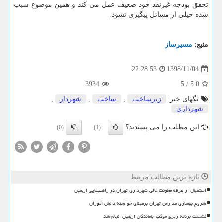
تحقق بودجه غیرنقد خود ضعیف عمل می كند و همین موضوع سبب
شده خیلی از مسائل پیگیری نشود.
منبع:
مسیرساز
1398/11/04
22:28:53
3934
5
/
5.0
تگهای خبر:
زیرساخت
,
ساخت
,
شهردار
,
شهرداری
این مطلب را می پسندید؟
(0)
(1)
تازه ترین مطالب مرتبط
استقبال از غرفه معاونت مالی شهرداری تهران در راهپیمایی اربعین
شروع بهسازی مدارس تهران برمبنای خواسته دانش آموزان
نشست برنامه ریزی موکب جاماندگان اربعین انجام شد