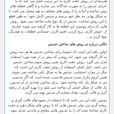
هنرمندان در روش جفت کاری به این ترتیب عمل می کنند که یا
اجزای تندیس را به صورت جداگانه می سازند و یا گاهی قطعه های
پیش ساخته و آماده را با روش های مختلف به هم متصل می کنند، تا
به شکل نهایی مد نظر خود برسند و تندیس کامل شود؛ به طور قطع
با این روش ساخت، تندیس از یک نوع ماده ساخته نمی شود. روش
هایی که برای پیوستن این قطعه ها به کار گرفته می شوند عبارتند
از: جوش کاری، پرچ کردن، لحیم کاری، چسباندن قطعات به همدیگر،
میخ کردن و ....
نکاتی درباره ی روش های ساختن تندیس
اولین نکته این است که عموما برای ساختن تندیس ها هر سه روش
به کار گرفته می شود، اما روشی که بیش تر از بقیه مورد استفاده
قرار می گیرد، روش جفت کاری یعنی روش سوم ساختن تندیس
می باشد. دلیل اصلی استفاده از روش جفت کاری این است که،
مگر در موارد استثنایی، تندیس ها به شکل تکی ساخته نمی شوند،
همین لزوم تکرار شدن تندیس ها سبب شده است که اگر تندیسی
نیز به شکل یک تکه ساخته شود، برای ساختن تعدادی از آن تندیس،
یک قالب از شکل اصلی آن ساخته می شود و با بهره گیری از ریخته
گری و قالب گیری، تعداد مشابه آن تندیس تهیه می گردد.
دومین نکته این می باشد که با استفاده از شیوه های قالب گیری و
ریخته گری می توان تندیس هایی که با روش های شکل دهی و جفت
کاری ساخته شده اند را به تندیس هایی مقاوم و ماندنی تبدیل نمود.