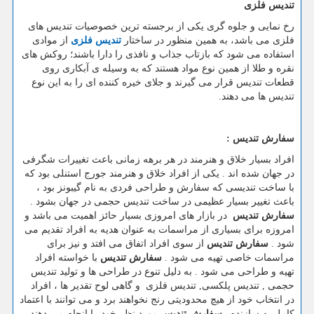
تندیس فلزی
رخ نمایی و جلوه گری یکی از برجسته ترین خصوصیات تندیس های
فلزی می باشد، به همین منظور در ساختار
تندیس فلزی
از موادی
استفاده می شود که بازتاب جذاب و نافذی را دارا باشند؛ روکش های
نقره و طلا از همین نوع مواد هستند که به وسیله ی آبکاری روی
قطعات تندیس قرار می گیرند و جلای خیره کننده ای را به این نوع
تندیس ها می دهند.
سفارش تندیس :
افراد بسیار خلاق و هنرمند در هر برهه زمانی باعث تغییرات شگرفی
در جهان شده اند . یکی از افراد خلاق و هنرمند جورج استنلی بود که
با ساخت تندیسی که سفارش و طراحی فردی به نام گیبونز بود ،
باعث تغییر بسیار عظیمی در ساخت تندیس حجمی در جهان بشود .
سفارش تندیس
در بازار های امروزی بسیار حائز اهمیت می باشد و
امروزه برای بسیاری از مراسمات به عنوان هدیه به افراد تقدیم می
شود .
سفارش تندیس
از سوی افراد اتفاق می افتد و نیز برای
مراسمات خاصی تهیه می شود .
سفارش تندیس
با خواسته افراد
تهیه و طراحی می شود . به دلیل تنوع در طراحی ها و تولید تندیس
حجمی , تندیس پلکسی, تندیس فلزی و گاهی لوح تقدیر ها ، افراد
در انتخاب خود از هیچ محدودیتی رنج نخواهند برد و می توانند با اعتماد
کامل به سازنده ,
سفارش تندیس
مورد نظر خود را انجام می دهند .