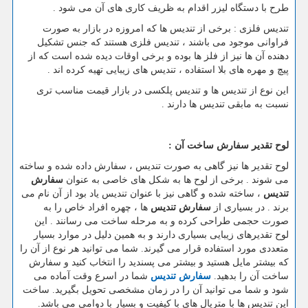
طرح با دستگاه لیزر اقدام به ظریف کاری های آن می شود .
تندیس فلزی : برخی از تندیس ها که امروزه در بازار به صورت
فراوانی موجود می باشند ، تندیس فلزی هستند که جنس تشکیل
دهنده آن ها نیز از فلز ها بوده و برخی اوقات دیده شده است که از
پیچ و مهره های بلا استفاده ، تندیس های زیبایی تهیه کرده اند .
این نوع از تندیس ها و تندیس پلکسی در بازار قیمت مناسب تری
نسبت به مابقی تندیس ها دارند .
لوح تقدیر سفارش ساخت آن :
لوح تقدیر ها نیز گاهی به صورت تندیس ، سفارش داده شده و ساخته
می شوند . برخی از لوح ها به شکل های خاصی به عنوان
سفارش
تندیس
، ساخته شده و گاهی نیز با عنوان تندیس یاد بود از آن نام می
برند . در بسیاری از
سفارش تندیس
ها ، چهره افراد خاص را به
صورت حجمی طراحی کرده و به مرحله ساخت می رسانند . این
لوح تقدیرهای زیبایی بسیاری دارند و به همین دلیل در موارد بسیار
متعددی مورد استفاده قرار می گیرند. شما می توانید هر نوع از آن را
که بیشتر مایل هستید و بیشتر می پسندید را انتخاب کنید و سفارش
ساخت آن را بدهید.
سفارش تندیس
شما در اسرع وقت آماده می
شود و شما می توانید آن را در زمان مشخصی تحویل بگیرید. ساخت
این تندیس ها با متریال های با کیفیت و بسیار با دوامی می باشد.