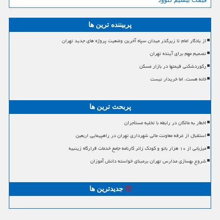
پربیننده ترین ها
از یادگار امام تا زیرگذر میدان سپاه آخرین وضعیت پروژه های جدید تهران
تصمیم مهم برای آینده تهران
رکوردشکنی قیمتها در بازار مسکن
خانه هست، اما خریدار نیست
پربحث ترین ها
اخطار به مالکان در رابطه با تخلیه مستأجران
استقبال از غرفه معاونت مالی شهرداری تهران در راهپیمایی اربعین
میزبانی از ۱۰ هزار بانو و کودک زائر کارنامه جامع خدمات قرارگاه زینبیه
شروع بهسازی مدارس تهران برمبنای خواسته دانش آموزان
جدیدترین ها