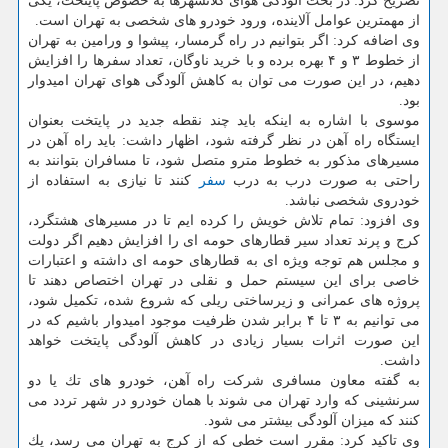
تصریح كرد: در بحث آلودگی هوای كلانشهرها به خصوص پایتخت، یكی
از مهمترین عوامل آلاینده، ورود خودرو های شخصی به تهران است.
وی اضافه كرد: اگر بتوانیم در راه گرمسار، پیشوا و ورامین به تهران
از خطوط ۳ و ۴ بهره برده و با خرید ناوگان، تعداد سفرها را افزایش
دهیم، در این صورت می توان به كاهش آلودگی هوای تهران امیدوار
بود.
موسوی با اشاره به اینكه باید چند نقطه جدید در پایتخت بعنوان
ایستگاه راه آهن در نظر گرفته شود، اظهار داشت: باید راه آهن در
مسیرهای مذكور به خطوط مترو متصل شود، تا مسافران بتوانند به
راحتی به صورت درب به درب
سفر
كنند تا نیازی به استفاده از
خودروی شخصی نباشد.
وی افزود: تمام تلاش خویش را كرده ایم تا در مسیرهای هشتگرد،
كرج و پرند تعداد سیر قطارهای حومه ای را افزایش دهیم اگر دولت
و مجلس هم توجه ویژه ای به قطارهای حومه ای داشته و اعتبارات
خاصی برای این سیستم حمل و نقلی در تهران اختصاص دهند تا
پروژه های عمرانی و زیرساختی ریلی كه شروع شده، تكمیل شود،
می توانیم به ۳ تا ۴ برابر شدن ظرفیت موجود امیدوار باشیم كه در
این صورت اثرات بسیار زیادی در كاهش آلودگی پایتخت خواهد
داشت.
به گفته معاون مسافری شركت راه آهن، خودرو های تك یا دو
سرنشینی كه وارد تهران می شوند با همان خودرو در شهر تردد می
كنند كه میزان آلودگی بیشتر می شود.
وی تاكید كرد: مقرر است خطی كه از كرج به تهران می رسد، یك