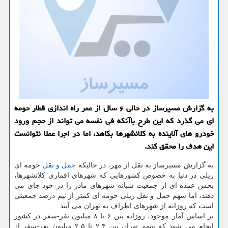
به گزارش مسیرساز در حالی ۶ سال از عمر راه اندازی قطار حومه
ای می گذرد كه این طرح باآنكه فی نفسه می تواند از حجم ورود
خودرو های آلاینده به كلانشهرها بكاهد، اما در اجرا عملا نتوانست
این هدف را محقق كند.
به گزارش مسیرساز به نقل از مهر، در حالیكه
حمل و نقل
حومه ای
ریلی در دنیا به خصوص كشورهایی كه شهرهای اقماری كلانشهرها،
بخش عمده ای از جمعیت شبانه شهرهای مادر را در خود جای می
دهند، اما سهم حمل و نقل ریلی حومه ای كمتر از نیم درصد جمعیتی
است كه روزانه از شهرهای اطراف به تهران می آیند.
بر اساس آمار موجود، روزانه بین ۶ تا ۸ میلیون نفر-سفر در كشور
انجام می شود كه سهم تهران بین ۲.۴ تا ۲.۵ میلیون نفر-سفر از