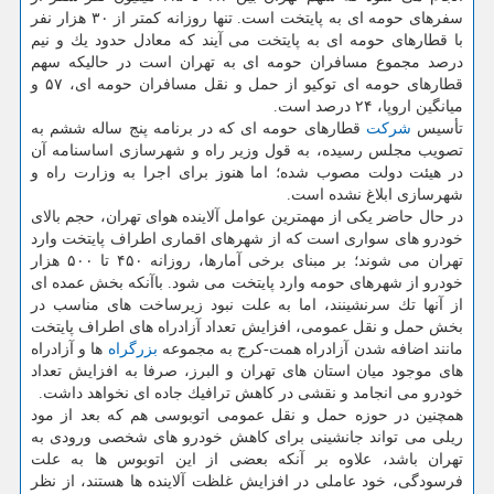
سفرهای حومه ای به پایتخت است. تنها روزانه كمتر از ۳۰ هزار نفر
با قطارهای حومه ای به پایتخت می آیند كه معادل حدود یك و نیم
درصد مجموع مسافران حومه ای به تهران است در حالیكه سهم
قطارهای حومه ای توكیو از حمل و نقل مسافران حومه ای، ۵۷ و
میانگین اروپا، ۲۴ درصد است.
تأسیس
شركت
قطارهای حومه ای كه در برنامه پنج ساله ششم به
تصویب مجلس رسیده، به قول وزیر راه و شهرسازی اساسنامه آن
در هیئت دولت مصوب شده؛ اما هنوز برای اجرا به وزارت راه و
شهرسازی ابلاغ نشده است.
در حال حاضر یكی از مهمترین عوامل آلاینده هوای تهران، حجم بالای
خودرو های سواری است كه از شهرهای اقماری اطراف پایتخت وارد
تهران می شوند؛ بر مبنای برخی آمارها، روزانه ۴۵۰ تا ۵۰۰ هزار
خودرو از شهرهای حومه وارد پایتخت می شود. باآنكه بخش عمده ای
از آنها تك سرنشینند، اما به علت نبود زیرساخت های مناسب در
بخش حمل و نقل عمومی، افزایش تعداد آزادراه های اطراف پایتخت
مانند اضافه شدن آزادراه همت-كرج به مجموعه
بزرگراه
ها و آزادراه
های موجود میان استان های تهران و البرز، صرفا به افزایش تعداد
خودرو می انجامد و نقشی در كاهش ترافیك جاده ای نخواهد داشت.
همچنین در حوزه حمل و نقل عمومی اتوبوسی هم كه بعد از مود
ریلی می تواند جانشینی برای كاهش خودرو های شخصی ورودی به
تهران باشد، علاوه بر آنكه بعضی از این اتوبوس ها به علت
فرسودگی، خود عاملی در افزایش غلظت آلاینده ها هستند، از نظر