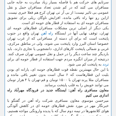
سرتایم های حركت هم با فاصله بسیار زیاد مبادرت به جابه جایی
مسافران می كنند كه در كم شدن تعداد مسافران حمل و نقل
عمومی بی تاثیر نیست؛ از بی آر تی تهران كرج هم فعلا خبری نیست.
ازاین رو تنها راه باقی مانده، افزایش ناوگان ریلی برای تشویق
مسافران حومه ای به استفاده از قطار های حومه ای است.
یكی دیگر از اصلی ترین مشكلات مسافران قطارهای حومه ای
تهران، توقف نهایی آنها در ایستگاه
راه آهن
تهران واقع در جنوب
پایتخت است كه برای آن دسته از مسافرانی كه از غرب تهران
خصوصا استان البرز وارد پایتخت می شوند، ولی در مناطق مركزی،
غربی و شمالی پایتخت كارهای اداری، دانشجویی یا تجاری دارند، باید
باردیگر چند ساعت دیگر را در حمل و نقل عمومی تهران صرف كنند.
درنتیجه از میزان انگیزه مردم جهت استفاده از قطار حومه ای برای
تردد
به پایتخت كم می شود.
با این حال مهمترین نقطه قوت قطارهای حومه ای، یارانه ای بودن
بلیت این قطارهاست كه ۶ سال است بدون تغییر باقی مانده و
مسافران مثلا پرند-تهران با ۱۵۰۰ تومان و قم-تهران با ۴ هزار تومان
می توانند خویش را به قلب پایتخت برسانند.
معاون مسافری راه آهن: ایستگاه جدید در فرودگاه مهرآباد راه
اندازی می كنیم
میرحسن موسوی معاون مسافری شركت راه آهن در گفتگو با
خبرنگار مهر در مورد نقش قطارهای حومه ای در كاهش آلودگی
هوای كلانشهرها در نیمه دوم سال كه با پدیده وارونگی مواجه هستیم،