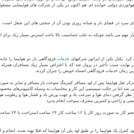
وانوردی دولتی خوانده ام. هم اكنون در یكی از شركت های هواپیمایی مشغول
وای سرد در فضای باز و شبانه روزی بودن آن از سختی های این شغل است، 
ر مهم می باشد چونكه به علت حساسیت بالا باعث استرس بسیار زیاد برای ا
رد: یكبار یكی از اپراتور شركتهای
خدمات
فرودگاهی بار دو هواپیما را جابه 
نهایت سبب تأخیر در پرواز شد كه با اعتراض بسیار زیاد مسافران همراه بو
ین زمان خدمات فرودگاهی اشتباه خویش را جبران كردند.
مركز ثقل هواپیما پس از لود مسافر كیترینگ سوخت بار مسافر و سایر به صو
ی شد اما در حالت سیستمی این كار و محاسبات به وسیله كامپیوترهای مخصو
در نظر گرفتن دمای هوا و سرعت باد و جهت وزش باد و فشار هوا و رطوبت ه
رین ایمنی و راحتی و كمترین مصرف سوخت انجام پذیرد.
 كنترل یك هواپیما را بر طبق لود پلن آن هواپیما كه قبلا تهیه شده، انجام و 