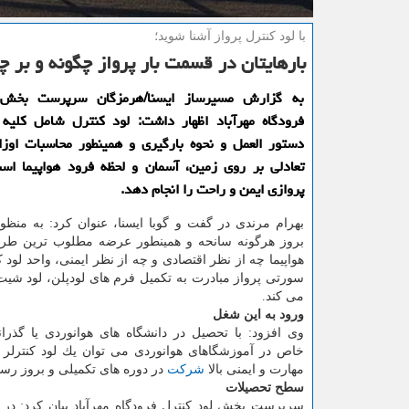
با لود كنترل پرواز آشنا شوید؛
بارهایتان در قسمت بار پرواز چگونه و بر 
به گزارش مسیرساز ایسنا/هرمزگان سرپرست بخش 
فرودگاه مهرآباد اظهار داشت: لود كنترل شامل كلیه 
دستور العمل و نحوه بارگیری و همینطور محاسبات اوز
تعادلی بر روی زمین، آسمان و لحظه فرود هواپیما است
پروازی ایمن و راحت را انجام دهد.
بهرام مرندی در گفت و گوبا ایسنا، عنوان كرد: به منظو
بروز هرگونه سانحه و همینطور عرضه مطلوب ترین طرح
هواپیما چه از نظر اقتصادی و چه از نظر ایمنی، واحد لود 
سورتی پرواز مبادرت به تكمیل فرم های لودپلن، لود شی
می كند.
ورود به این شغل
وی افزود: با تحصیل در دانشگاه های هوانوردی یا گذرا
خاص در آموزشگاهای هوانوردی می توان یك لود كنترلر ش
مهارت و ایمنی بالا
شركت
در دوره های تكمیلی و بروز رس
سطح تحصیلات
سرپرست بخش لود كنترل فرودگاه مهرآباد بیان كرد: در 