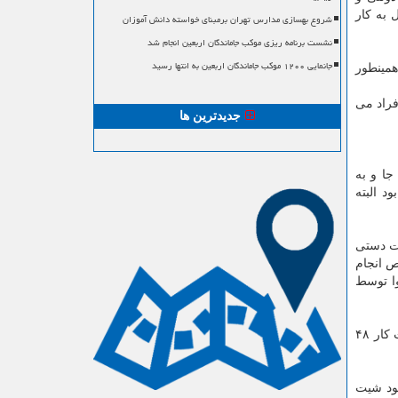
 به كار
شروع بهسازی مدارس تهران برمبنای خواسته دانش آموزان
نشست برنامه ریزی موکب جاماندگان اربعین انجام شد
جانمایی ۱۲۰۰ موکب جاماندگان اربعین به انتها رسید
همینطور
فراد می
جدیدترین ها
جا و به
د البته
رت دستی
ص انجام
وا توسط
مرندی اظهار نمود: شیفتهای كاری بسته به تعداد پرواز و حجم كار به صورت روز كار یا ۱۲ ساعت كار ۲۴ ساعت استراحت یا ۲۴ ساعت كار ۴۸
لود شیت