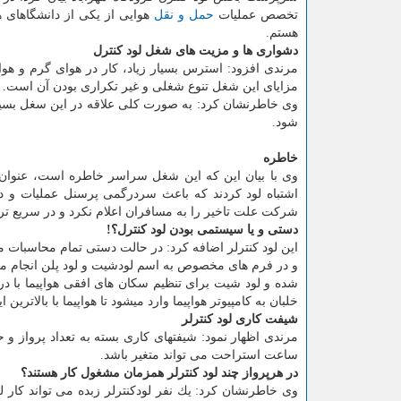
تخصص عملیات
حمل و نقل
هوایی از یكی از دانشگاهای ه
هستم.
دشواری ها و مزیت های شغل لود كنترل
مرندی افزود: استرس بسیار زیاد، كار در هوای گرم و ه
مزایای این شغل تنوع شغلی و غیر تكراری بودن آن است.
وی خاطرنشان كرد: به صورت كلی علاقه در این سغل بسیا
شود.
خاطره
وی با بیان این كه این شغل سراسر خاطره است، عنوان ك
اشتباه لود كردند كه باعث سردرگمی پرسنل عملیات و در 
شركت علت تاخیر را به مسافران اعلام نكرد و در سریع تر
دستی و یا سیستمی بودن لود كنترل؟!
این لود كنترلر اضافه كرد: در حالت دستی تمام محاسبات 
و در فرم های مخصوص به اسم لودشیت و لود پلن انجام م
شده و لود شیت برای تنظیم سكان های افقی هواپیما با 
خلبان به كامپیوتر هواپیما وارد میشود تا هواپیما با بالات
شیفت كاری لود كنترلر
ساعت استراحت می تواند متغیر باشد.
در هرپرواز چند لود كنترلر همزمان مشغول كار هستند؟
وی خاطرنشان كرد: یك نفر لودكنترلر زبده می تواند كار لود