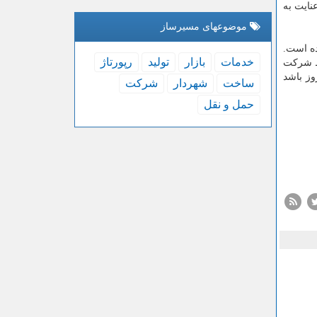
نایت به
موضوعهای مسیرساز
ده است.
خدمات
بازار
تولید
رپورتاژ
سط شركت
وز باشد
ساخت
شهردار
شركت
حمل و نقل