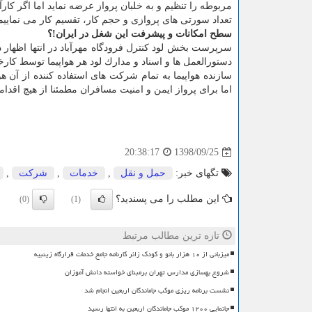
مربوطه را تنظیم و به خلبان پرواز عرضه نماید اما اگر كار
تعداد سورتی های پروازی و حجم كار، تقسیم كار می نماییم
سطح امكانات و پیشرفت این شغل در ایران!؟
سرپرست بخش لود كنترل فرودگاه مهرآباد در انتها اظهار دا
دستورالعمل ها و اسناد و مدارك لود هر هواپیما توسط كار
سازنده هواپیما به تمام شركت های استفاده كننده از آن هوا
اما برای پرواز ایمن و امنیت مسافران مطمئنا از هیچ اقدام
1398/09/25
20:38:17
تگهای خبر:
حمل و نقل
,
خدمات
,
شركت
,
این مطلب را می پسندید؟
(0)
(1)
تازه ترین مطالب مرتبط
میزبانی از ۱۰ هزار بانو و کودک زائر کارنامه جامع خدمات قرارگاه زینبیه
شروع بهسازی مدارس تهران برمبنای خواسته دانش آموزان
نشست برنامه ریزی موکب جاماندگان اربعین انجام شد
جانمایی ۱۲۰۰ موکب جاماندگان اربعین به انتها رسید