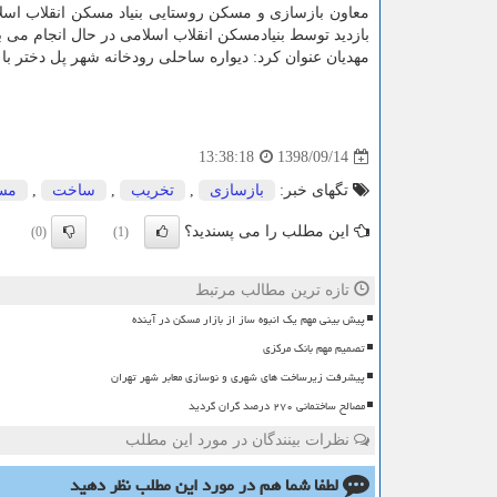
بازدید توسط بنیادمسكن انقلاب اسلامی در حال انجام می ب
مهدیان عنوان كرد: دیواره ساحلی رودخانه شهر پل دختر با پیشرفت ۶۰ درصدی در حال اجرا بوده و تا آخر سال جاری به 
1398/09/14
13:38:18
تگهای خبر:
بازسازی
,
تخریب
,
ساخت
,
مس
این مطلب را می پسندید؟
(0)
(1)
تازه ترین مطالب مرتبط
پیش بینی مهم یک انبوه ساز از بازار مسکن در آینده
تصمیم مهم بانک مرکزی
پیشرفت زیرساخت های شهری و نوسازی معابر شهر تهران
مصالح ساختمانی ۲۷۰ درصد گران گردید
نظرات بینندگان در مورد این مطلب
لطفا شما هم
در مورد این مطلب
نظر دهید