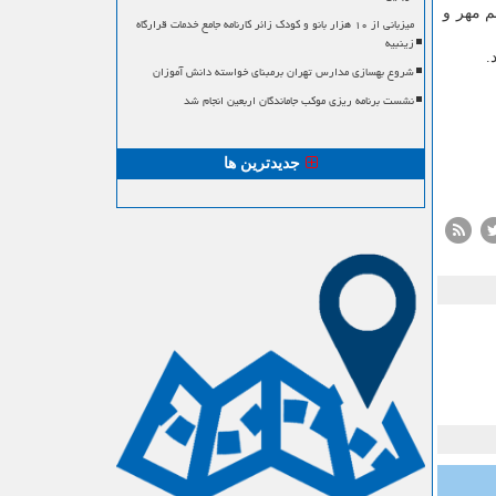
ای دیواره سازی رودخانه شهر پل دختر و ۲ روستای چم مهر و
میزبانی از ۱۰ هزار بانو و کودک زائر کارنامه جامع خدمات قرارگاه
زینبیه
شروع بهسازی مدارس تهران برمبنای خواسته دانش آموزان
نشست برنامه ریزی موکب جاماندگان اربعین انجام شد
جدیدترین ها