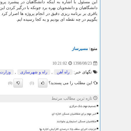
این مسئول با اشاره به اینكه دانشگاهیان در پیشبرد پرو
دانشگاهیان و دانشجویان بهره برد چونكه با درگیر كردن ای
باقری بر برنامه ریزی دقیق در انجام پروژه ها اصرار كرد 
بگوییم در چه نقطه ای بودیم و به كجا رسیده ایم.
منبع:
مسیرساز
1398/08/23
10:21:02
تگهای خبر:
راه آهن
,
راه و شهرسازی
,
وزارت
این مطلب را می پسندید؟
(0)
(1)
تازه ترین مطالب مرتبط
تصمیم مهم بانک مرکزی
خبر مهم برای متقاضیان مسکن اجازه ای
متقاضیان مسکن استیجاری بخوانند
جزئیات اجرای سقف ۲۵ درصدی افزایش اجاره بها