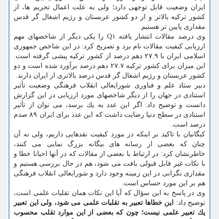
ایران وضعیت قابل توجهی دارد؛ ولی به علت اعمال تحریم ها، از
كشور تركیه بالاتر و از دو كشور عربستان و رژیم اشغال گر قدس
مقداری پایین تر هستیم.
وی درصد مقالات انتشار یافته Q۱ را یكی دیگر از شاخصهای مهم
ارزیابی كیفیت مقالات نام برد و تصریح كرد: در این شاخص جمهوری
اسلامی ایران با ۲۷.۹ دهم درصد از كشور تركیه پیشی گرفته است.
این میزان برای كشور تركیه ۲۷.۷ دهم درصد برآورد شده است و دو
كشور عربستان و رژیم اشغال گر قدس درصد بالاتری از ایران دارند.
دبیر ستاد علم و فناوری شورایعالی انقلاب فرهنگی وضعیت تأثیر
استنادی در جهان را از دیگر شاخصهای مورد ارزیابی در این گزارش
دانست و توضیح داد: اگر این عدد به یك برسد، می توان از تأثیر
استنادی در سطح دنیا رضایت داشت كه این عدد برای ایران ۸۹ صدم
درصد است.
كبگانیان با تاكید بر اینكه در مورد كیفیت نقدهایی داریم، ولی نه آن
چنان كه بعضی از رسانه های بیگانه بزرگ نمایی می كنند،
خاطرنشان كرد: در ارتباط با بعضی از مقالات كه در آنها احیانا خطا و
با نكات غیر قابل قبولی یافت می شود، هم در حال بررسی هستیم و
مقداری نگرانی در این زمینه وجود دارد و شورایعالی انقلاب فرهنگی
هم بر این مورد حساس است.
وی در پاسخ به این سؤال كه آیا این نكات همان تقلبات علمی است،
توضیح داد:
این خطاها تعبیر به تقلبات علمی می شود، ولی این تعبیر
یك تعبیر علمی نیست؛ چون كه بعضی از این موارد تقلب محسوب