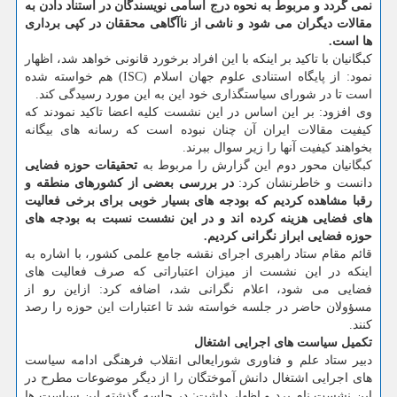
نمی گردد و مربوط به نحوه درج اسامی نویسندگان در استناد دادن به
مقالات دیگران می شود و ناشی از ناآگاهی محققان در كپی برداری
ها است.
كبگانیان با تاكید بر اینكه با این افراد برخورد قانونی خواهد شد، اظهار
نمود: از پایگاه استنادی علوم جهان اسلام (ISC) هم خواسته شده
است تا در شورای سیاستگذاری خود این به این مورد رسیدگی كند.
وی افزود: بر این اساس در این نشست كلیه اعضا تاكید نمودند كه
كیفیت مقالات ایران آن چنان نبوده است كه رسانه های بیگانه
بخواهند كیفیت آنها را زیر سوال ببرند.
كبگانیان محور دوم این گزارش را مربوط به
تحقیقات حوزه فضایی
دانست و خاطرنشان كرد:
در بررسی بعضی از كشورهای منطقه و
رقبا مشاهده كردیم كه بودجه های بسیار خوبی برای برخی فعالیت
های فضایی هزینه كرده اند و در این نشست نسبت به بودجه های
حوزه فضایی ابراز نگرانی كردیم.
قائم مقام ستاد راهبری اجرای نقشه جامع علمی كشور، با اشاره به
اینكه در این نشست از میزان اعتباراتی كه صرف فعالیت های
فضایی می شود، اعلام نگرانی شد، اضافه كرد: ازاین رو از
مسؤولان حاضر در جلسه خواسته شد تا اعتبارات این حوزه را رصد
كنند.
تكمیل سیاست های اجرایی اشتغال
دبیر ستاد علم و فناوری شورایعالی انقلاب فرهنگی ادامه سیاست
های اجرایی اشتغال دانش آموختگان را از دیگر موضوعات مطرح در
این نشست نام برد و اظهار داشت: در جلسه گذشته این سیاست ها