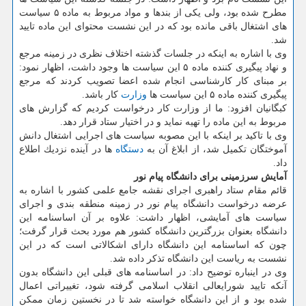
مطرح شده بود، ولی یكی از بندها و مواد مربوط به ماده ۵ سیاست
های اشتغال باقی مانده بود كه در این نشست محتوای این ماده تایید
شد.
وی با اشاره به اینكه در جلسات گذشته اختلاف نظری در زمینه مرجع
و نهاد پیگیری كننده ماده ۵ این سیاست ها وجود داشت، اظهار نمود:
بر مبنای كار كارشناسی انجام شده اعضا تصویب كردند كه مرجع
پیگیری كننده ماده ۵ این سیاست ها
وزارت
كار باشد.
كبگانیان افزود: ما از وزارت كار درخواست كردیم كه گزارش های
مربوط به این ماده را تهیه نماید و در اختیار ستاد قرار دهد.
وی با تاكید بر اینكه با این مصوبه سیاست های اجرایی اشتغال دانش
آموختگان تكمیل شد، از ابلاغ آن به
دستگاه
ها در آینده نزدیك اطلاع
داد.
آمایش سرزمینی برای دانشگاه پیام نور
قائم مقام ستاد راهبری اجرای نقشه جامع علمی كشور با اشاره به
عرضه درخواست دانشگاه پیام نور در زمینه منطقه بندی و اجرای
سیاست های آمایشی، اظهار داشت: علاوه بر آن اساسنامه این
دانشگاه بعنوان بزرگترین دانشگاه كشور هم مورد بحث قرار گرفت؛
چون كه اساسنامه این دانشگاه دارای اشكالاتی است كه در این
نشست به ریاست این دانشگاه تذكر داده شد.
وی در اینباره توضیح داد: در اساسنامه های قبلی این دانشگاه بدون
آنكه تایید شورایعالی انقلاب اسلامی گرفته شود، تغییراتی اعمال
شده بود و از این دانشگاه خواسته شد تا در نخستین زمان ممكن