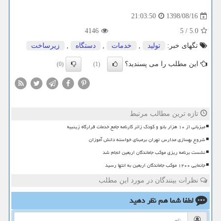
1398/08/16
21:03:50
4146
5
/
5.0
تگهای خبر:
تولید
,
خدمات
,
دستگاه
,
زیرساخت
این مطلب را می پسندید؟
(0)
(1)
تازه ترین مطالب مرتبط
میزبانی از ۱۰ هزار بانو و کودک زائر کارنامه جامع خدمات قرارگاه زینبیه
شروع بهسازی مدارس تهران برمبنای خواسته دانش آموزان
نشست برنامه ریزی موکب جاماندگان اربعین انجام شد
جانمایی ۱۲۰۰ موکب جاماندگان اربعین به انتها رسید
نظرات بینندگان در مورد این مطلب
لطفا شما هم
نظر دهید