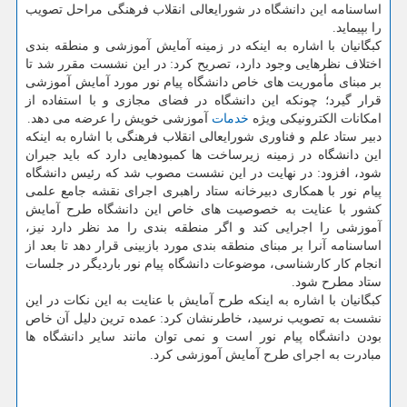
اساسنامه این دانشگاه در شورایعالی انقلاب فرهنگی مراحل تصویب
را بپیماید.
كبگانیان با اشاره به اینكه در زمینه آمایش آموزشی و منطقه بندی
اختلاف نظرهایی وجود دارد، تصریح كرد: در این نشست مقرر شد تا
بر مبنای مأموریت های خاص دانشگاه پیام نور مورد آمایش آموزشی
قرار گیرد؛ چونكه این دانشگاه در فضای مجازی و با استفاده از
امكانات الكترونیكی ویژه
خدمات
آموزشی خویش را عرضه می دهد.
دبیر ستاد علم و فناوری شورایعالی انقلاب فرهنگی با اشاره به اینكه
این دانشگاه در زمینه زیرساخت ها كمبودهایی دارد كه باید جبران
شود، افزود: در نهایت در این نشست مصوب شد كه رئیس دانشگاه
پیام نور با همكاری دبیرخانه ستاد راهبری اجرای نقشه جامع علمی
كشور با عنایت به خصوصیت های خاص این دانشگاه طرح آمایش
آموزشی را اجرایی كند و اگر منطقه بندی را مد نظر دارد نیز،
اساسنامه آنرا بر مبنای منطقه بندی مورد بازبینی قرار دهد تا بعد از
انجام كار كارشناسی، موضوعات دانشگاه پیام نور باردیگر در جلسات
ستاد مطرح شود.
كبگانیان با اشاره به اینكه طرح آمایش با عنایت به این نكات در این
نشست به تصویب نرسید، خاطرنشان كرد: عمده ترین دلیل آن خاص
بودن دانشگاه پیام نور است و نمی توان مانند سایر دانشگاه ها
مبادرت به اجرای طرح آمایش آموزشی كرد.