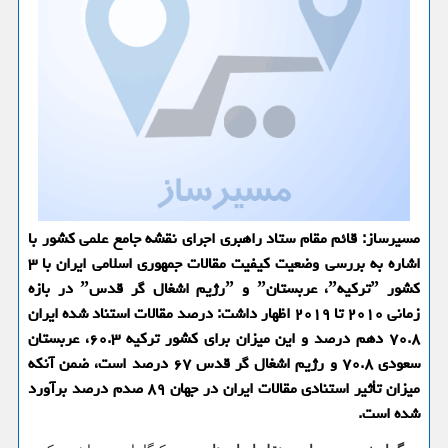
مسیرساز: قائم مقام ستاد راهبری اجرای نقشه جامع علمی كشور با
اشاره به بررسی وضعیت كیفیت مقالات جمهوری اسلامی ایران با ۳
كشور ˮتركیهˮ، عربستانˮ و ˮرژیم اشغال گر قدسˮ در بازه
زمانی ۲۰۱۰ تا ۲۰۱۹ اظهار داشت: درصد مقالات استناد شده ایران
۷۰.۸ دهم درصد و این میزان برای كشور تركیه ۶۰.۳، عربستان
سعودی ۷۰.۸ و رژیم اشغال گر قدس ۶۷ درصد است، ضمن آنكه
میزان تأثیر استنادی مقالات ایران در جهان ۸۹ صدم درصد برآورد
شده است.