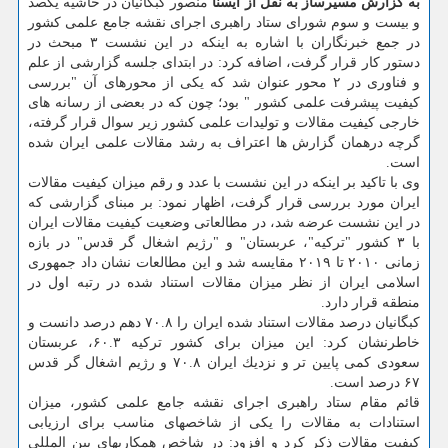
به گزارش مسیرساز به نقل از ایسنا
منصور كبگانیان در حاشیه یكصد
و بیست و سوم شورای ستاد راهبری اجرای نقشه جامع علمی كشور
در جمع خبرنگاران با اشاره به اینكه در این نشست ۳ مبحث در
دستور كار قرار گرفت، اضافه كرد: در ابتدای جلسه گزارشی از علم
و فناوری در ۲ محور عنوان شد كه یكی از محورهای آن "بررسی
كیفیت پیشرفت علمی كشور " بود؛ چون كه در بعضی از رسانه های
خارجی كیفیت مقالات و تولیدات علمی كشور زیر سوال قرار گرفته،
گرچه درهمان گزارش ها اعتراف به رشد مقالات علمی ایران شده
است.
وی با تاكید بر اینكه در این نشست با عدد و رقم میزان كیفیت مقالات
ایران مورد بررسی قرار گرفت، اظهار نمود: بر مبنای گزارشی كه
در این نشست عرضه شد، در مطالعاتی وضعیت كیفیت مقالات ایران
با ۳ كشور "تركیه"، عربستان" و "رژیم اشغال گر قدس" در بازه
زمانی ۲۰۱۰ تا ۲۰۱۹ مقایسه شد و این مطالعات نشان داد جمهوری
اسلامی ایران از نظر میزان مقالات استناد شده در رتبه اول در
منطقه قرار دارد.
كبگانیان درصد مقالات استناد شده ایران را ۷۰.۸ دهم درصد دانست و
خاطرنشان كرد: این میزان برای كشور تركیه ۶۰.۳، عربستان
سعودی كمی پایین تر و نزدیك ایران ۷۰.۸ و رژیم اشغال گر قدس
۶۷ درصد است.
قائم مقام ستاد راهبری اجرای نقشه جامع علمی كشور، میزان
استنادات به مقالات را یكی از شاخصهای مناسب برای ارزیابی
كیفیت مقالات ذكر كرد و افزود: در شاخص همكاریهای بین المللی