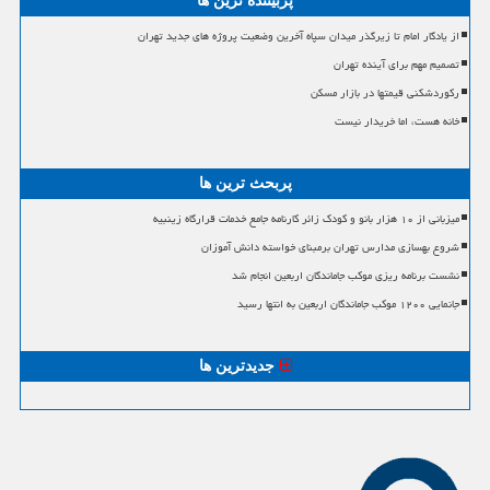
پربیننده ترین ها
از یادگار امام تا زیرگذر میدان سپاه آخرین وضعیت پروژه های جدید تهران
تصمیم مهم برای آینده تهران
رکوردشکنی قیمتها در بازار مسکن
خانه هست، اما خریدار نیست
پربحث ترین ها
میزبانی از ۱۰ هزار بانو و کودک زائر کارنامه جامع خدمات قرارگاه زینبیه
شروع بهسازی مدارس تهران برمبنای خواسته دانش آموزان
نشست برنامه ریزی موکب جاماندگان اربعین انجام شد
جانمایی ۱۲۰۰ موکب جاماندگان اربعین به انتها رسید
جدیدترین ها