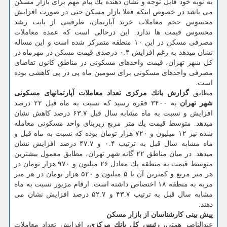
به نوبه خود قابل توجه و نشان دهنده یك پیام مهم برای بازار مسكن
می باشد در خصوص اینكه فعلا بازار مسكن حتی در صورت افزایش
محسوس حجم معاملات خرید آپارتمان، ظرفیتی از بابت رشد
محسوس قیمت ها ندارد. این درحالی است كه عمده معاملات
مصرفی مسكن در این ۱۰ منطقه متمركز شده است و این مساله
نشان میدهد به رغم افزایش ۰.۴ درصدی قیمت مسكن در مهرماه در
كل شهر تهران، قیمت واحدهای مسكونی در مناطق كانون تقاضای
مصرفی واحدهای مسكونی برای سومین ماه پی در پی كاهشی بوده
است.
مطابق
گزارش بانك مركزی تعداد معاملات آپارتمانهای مسكونی
شهر تهران
به ۳۴۰۰ فقره رسید كه نسبت به ماه قبل ۲۲ درصد
افزایش و نسبت به ماه مشابه سال قبل ۶۳.۷ درصد كاهش نشان
میدهد. متوسط قیمت یك متر مربع زیربنای واحد مسكونی معامله
شده نیز ۱۲ میلیون و ۷۲۰ هزار تومان بوده كه نسبت به ماه قبل و
ماه مشابه سال قبل به ترتیب ۰.۴ و ۴۷.۷ درصد افزایش نشان
میدهد. در میان مناطق ۲۲ گانه شهر تهران، مطابق معمول بیشترین
متوسط قیمت به منطقه یك معادل ۲۶ میلیون و ۹۷۰ هزار تومان در
هر متر مربع و كمترین آن با ۵ میلیون و ۵۲۰ هزار تومان در هر متر
مربه به منطقه ۱۸ اختصاص داشته است. ارقام مزبور نسبت به ماه
مشابه سال قبل به ترتیب ۴۳.۷ و ۵۲.۷ درصد افزایش نشان می
دهند.
پیش بینی كارشناسان از بازار مسكن
عبدالناصر همتی،
رئیس كل بانك مركزی،
افزایش تعداد معاملات