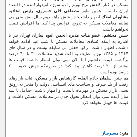
مسكن در كنار كاهش نرخ تورم را دو سوژه امیدواركننده در اقتصاد
ایران دانست. همین طور
مصطفی قلی خسروی، رئیس اتحادیه
مشاوران املاك
اظهار داشت: در شش ماهه دوم سال پیش بینی می
نماییم معاملات مسكن به تدریج افزایش پیدا كند اما افزایش قیمت
نخواهیم داشت.
حسن محتشم، عضو هیات مدیره انجمن انبوه سازان تهران
نیز با
اشاره به اینكه كسادی معاملات مسكن تا شب عید ادامه خواهد
داشت، اظهار داشت: ركود فعلی بی سابقه نیست و در سال های
۱۳۶۴ و ۱۳۶۵ نیز با عنایت به افت شدید معاملات ۳۰ تا ۴۰ درصد
برگشت قیمت داشتیم اما الان نمی توان انتظار داشت قیمت ها
بیشتر از ۲۰ درصد كاهش پیدا كند؛ در صورتیكه جهش حدود ۲۰۰
درصد بوده است.
هم چنین
سلمان خادم المله، كارشناس بازار مسكن،
ثبات بازارهای
رقیب از یك طرف و سیاست های انبساطی دولت را منجر به رونق
نسبی بازار مسكن در مهرماه دانست و اظهار داشت: حداقل تا سه
سال آینده نمی توان انتظار تحول جدی در معاملات مسكن داشت و
قیمت ها جهش نخواهد كرد.
منبع:
مسیرساز