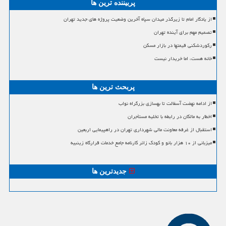
پربیننده ترین ها
از یادگار امام تا زیرگذر میدان سپاه آخرین وضعیت پروژه های جدید تهران
تصمیم مهم برای آینده تهران
رکوردشکنی قیمتها در بازار مسکن
خانه هست، اما خریدار نیست
پربحث ترین ها
از ادامه نهضت آسفالت تا بهسازی بزرگراه نواب
اخطار به مالکان در رابطه با تخلیه مستأجران
استقبال از غرفه معاونت مالی شهرداری تهران در راهپیمایی اربعین
میزبانی از ۱۰ هزار بانو و کودک زائر کارنامه جامع خدمات قرارگاه زینبیه
جدیدترین ها