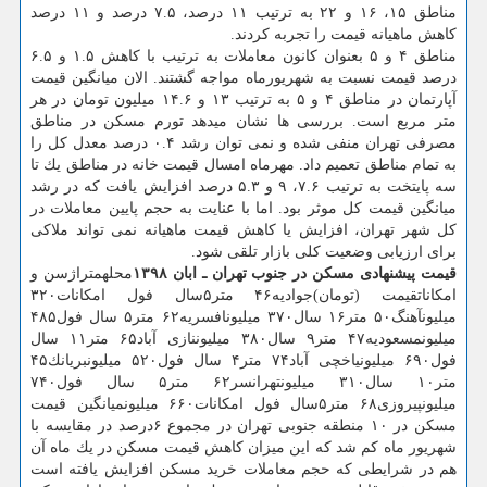
مناطق ۱۵، ۱۶ و ۲۲ به ترتیب ۱۱ درصد، ۷.۵ درصد و ۱۱ درصد
كاهش ماهیانه قیمت را تجربه كردند.
مناطق ۴ و ۵ بعنوان كانون معاملات به ترتیب با كاهش ۱.۵ و ۶.۵
درصد قیمت نسبت به شهریورماه مواجه گشتند. الان میانگین قیمت
آپارتمان در مناطق ۴ و ۵ به ترتیب ۱۳ و ۱۴.۶ میلیون تومان در هر
متر مربع است. بررسی ها نشان میدهد تورم مسكن در مناطق
مصرفی تهران منفی شده و نمی توان رشد ۰.۴ درصد معدل كل را
به تمام مناطق تعمیم داد. مهرماه امسال قیمت خانه در مناطق یك تا
سه پایتخت به ترتیب ۷.۶، ۹ و ۵.۳ درصد افزایش یافت كه در رشد
میانگین قیمت كل موثر بود. اما با عنایت به حجم پایین معاملات در
كل شهر تهران، افزایش یا كاهش قیمت ماهیانه نمی تواند ملاكی
برای ارزیابی وضعیت كلی بازار تلقی شود.
قیمت پیشنهادی مسكن در جنوب تهران ـ ابان ۱۳۹۸
محلهمتراژسن و
امكاناتقیمت (تومان)جوادیه۴۶ متر۵سال فول امكانات۳۲۰
میلیونآهنگ۵۰ متر۱۶ سال۳۷۰ میلیونافسریه۶۲ متر۵ سال فول۴۸۵
میلیونمسعودیه۴۷ متر۹ سال۳۸۰ میلیوننازی آباد۶۵ متر۱۱ سال
فول۶۹۰ میلیونیاخچی آباد۷۴ متر۴ سال فول۵۲۰ میلیونبریانك۴۵
متر۱۰ سال۳۱۰ میلیونتهرانسر۶۲ متر۵ سال فول۷۴۰
میلیونپیروزی۶۸ متر۵سال فول امكانات۶۶۰ میلیونمیانگین قیمت
مسكن در ۱۰ منطقه جنوبی تهران در مجموع ۶درصد در مقایسه با
شهریور ماه كم شد كه این میزان كاهش قیمت مسكن در یك ماه آن
هم در شرایطی كه حجم معاملات خرید مسكن افزایش یافته است