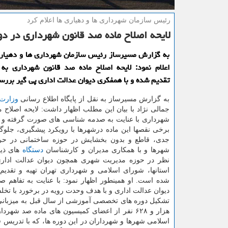
رئیس سازمان شهرداری ها و دهیاری ها اعلام كرد
لایحه اصلاح ماده صد قانون شهرداری در 
به گزارش مسیرساز رئیس سازمان شهرداری ها و دهیار
اعلام نمود: لایحه اصلاح ماده صد قانون شهرداری به
تقدیم شده و با همفكری دیوان عدالت اداری پی گیر برر
به گزارش مسیرساز به نقل از پایگاه اطلاع رسانی
وزارت
جمالی نژاد با بیان این مطلب اظهار داشت: لایحه اصلاح م
شهرداری با عنایت به صدمه شناسی های صورت گرفته
برخی نقصها این ماده درشهرها با رویكرد پیشگیری، جلوگ
جدی، قاطع و بدون بخشایش در حوزه ساختمانی در حر
شهرها و با همكاری مدیران و كارشناسان
دستگاه
های ذی
نظر در حوزه مدیریت شهری همچون دیوان عدالت اداری
استانها، شورای اسلامی و شهرداری تهران تهیه و تقدیم
شده است. او همینطور اظهار نمود: با عنایت به تفاهم ص
دیوان عدالت اداری و با هدف وحدت رویه در برخورد با تخل
تشكیل دوره های تخصصی آموزشی از سال قبل به میزبانی اس
هزار و ۶۲۸ نفر از اعضای كمیسیون های ماده صد شهرداری های كشور شامل نمایندگان
اسلامی شهرها و شهرداران در این دوره ها، كه با تدریس ق