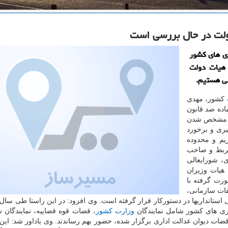
دولت در حال بررسی است
ی های كشور
 هیات دولت
سی هستیم.
كشور، مهدی
اده صد قانون
 و مشخص شدن
یری و برخورد
یم و محدوده
ربط و صاحب
، شورایعالی
 هیات وزیران
ورت گرفته با
فات سازمانی،
تانداریها در دستوركار قرار گرفته است. وی افزود: در این راستا طی سال 
وزارت كشور
، قضات قوه قضاییه، نمایندگان 
ضات دیوان عدالت اداری برگزار شده، حضور بهم رساندند. وی یاداور شد: این 