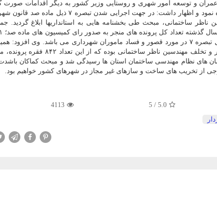
مران و توسعه امور شهری و روستایی وزیر كشور به دیگر اقدامات صورت گ
و سازهای غیرمجاز اشاره نمود و اظهار داشت: در جهت اجرایی شدن تبصره ۷ ذیل 
ظر ساختمانی، مبحث طی بخشنامه هایی به استانداریها ابلاغ گردید. جما
و ۵۸۳ فقره بوده و از این تعداد ۶۹۹ پرونده منجر به اعمال تبصره ۷ در مورد قصور و فساد ماموران شهرداری می باشد. وی افز
ان های نظام مهندسی ساختمان استان ها رسیدگی شد و مبحث كماكان باشدت
وجی از تخریب های ساخت و سازهای غیر مجاز در شهرهای كشور خواهیم بود.
4113
5
/
5.0
ار