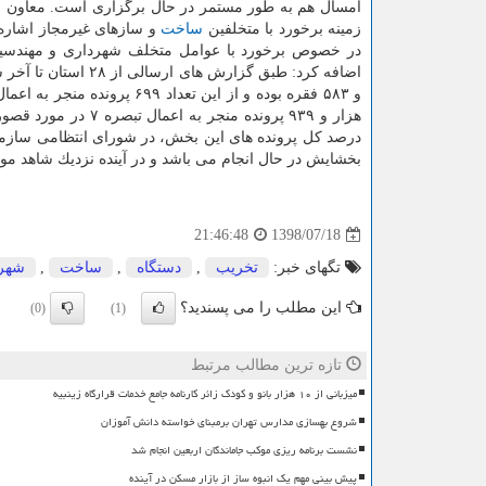
امسال هم به طور مستمر در حال برگزاری است. معاون ع
زمینه برخورد با متخلفین
ساخت
در خصوص برخورد با عوامل متخلف شهرداری و مهندسین نا
درصد كل پرونده های این بخش، در شورای انتظامی سازم
بخشایش در حال انجام می باشد و در آینده نزدیك شاهد م
1398/07/18
21:46:48
تگهای خبر:
تخریب
,
دستگاه
,
ساخت
,
شهرد
این مطلب را می پسندید؟
(0)
(1)
تازه ترین مطالب مرتبط
میزبانی از ۱۰ هزار بانو و کودک زائر کارنامه جامع خدمات قرارگاه زینبیه
شروع بهسازی مدارس تهران برمبنای خواسته دانش آموزان
نشست برنامه ریزی موکب جاماندگان اربعین انجام شد
پیش بینی مهم یک انبوه ساز از بازار مسکن در آینده