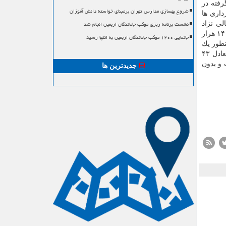
رفته در
شروع بهسازی مدارس تهران برمبنای خواسته دانش آموزان
ماده صد قانون شهرداری ها
نشست برنامه ریزی موکب جاماندگان اربعین انجام شد
لی نژاد
اضافه كرد: طبق گزارش های ارسالی از ۲۸ استان تا آخر سال گذشته تعداد كل پرونده های منجر به صدور رای كمیسیون های ماده صد؛ ۱۴۱ هزار
جانمایی ۱۲۰۰ موکب جاماندگان اربعین به انتها رسید
ود: همینطور یك
هزار و ۹۳۹ پرونده منجر به اعمال تبصره ۷ در مورد قصور و تخلف مهندسین ناظر ساختمانی بوده كه از این تعداد ۸۴۲ فقره پرونده، معادل ۴۳
 و بدون
جدیدترین ها