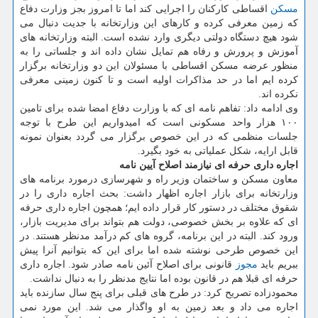
مسكن
اقساطی كاركنان را اجرایی كند اما تا امروز بجز وزارت دفاع
كه زمین معرفی كرده و كارهای این وزارتخانه با جدیت دنبال می
شود هیچ دستگاه دولتی دیگری وارد نشده است. البته وزارتخانه های
آموزش و پرورش و رفاه هم تمایل نشان داده اند و جلساتی را به
منظور عرضه مسكن اقساطی با مسئولان این دو وزارتخانه برگزار
كرده ایم اما در حد مذاكرات اولیه است و تا كنون زمینی معرفی
نكرده اند.
وی ادامه داد: تفاهم نامه ای كه با وزارت دفاع امضا شده برای تامین
۱۰۰ هزار واحد مسكونی است كه امیدواریم این طرح با توجه
جلسات منظمی كه در این خصوص برگزار می گردد بعنوان نمونه
قابل ارایه، شكل عملیاتی به خود بگیرد.
اجاره داری حرفه ای نیازمند اصلاح آیین نامه
معاون مسكن و ساختمان وزیر راه و شهرسازی درمورد برنامه های
وزارتخانه برای بازار اجاره اظهار داشت: بحث اجاره داری را در
شقوق مختلف در دستور كار قرار داده ایم؛ همچون اجاره داری حرفه
ای كه علاوه بر بخش خصوصی، دولت هم بتواند برای مدیریت بازار،
ورود كند. البته در این برنامه، گروه های كم درآمد مدنظر هستند. در
این خصوص طرحی نوشته شده اما برای این كه بتوانیم آنرا پیش
ببریم باید
مجوز
قانونی برای اصلاح آئین نامه صادر شود. اجاره داری
حرفه ای قبلا هم در قانون بوده اما نتایج مدنظر را به دنبال نداشت.
محمودزاده تصریح كرد: در طرح های قبلی برای پنج سال سازنده باید
اجاره می داد و بعد زمین به او واگذار می شد. این مورد نمی