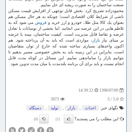
صنعت ساختمان را به صورت ریشه ای حل نماییم.
محمودزاده تصریح كرد: بخش قابل توجهی از افزایش قیمت مسكن
ناشی از شرایط كلان اقتصادی است؛ چونكه به هر حال مسكن هم
بعنوان یك كالا مثل طلا، خودرو و ارز خرید و
فروش
می شود كه به
تلاطم هایی در این عرصه می انجامد. اما بخشی از نوسانات با تعادل
عرضه و تقاضا قابل مدیریت است. كیفیت ساختمان، بیمه یا عرضه
بر مبنای نیاز
بازار
، مواردی است كه باید به آن پرداخته شود. هم
اكنون واحدهای بسیاری ساخته شده كه خارج از توان متقاضیان
است، بنابراین در این زمینه باید به بخش خصوصی مسیر بدهیم تا
بتوانیم بازار را ساماندهی نماییم. این مسائل در كوتاه مدت قابل
انجام نیست و باید برای آن برنامه بلندمدت یا میان مدت تدوین شود.
1398/07/09
14:39:22
3973
5
/
5.0
تگهای خبر:
احداث
,
بازار
,
تولید
,
دستگاه
این مطلب را می پسندید؟
(0)
(1)