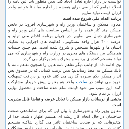
توانست در بازار اجاره تعادل ایجاد كند. بدین منظور باید آئین نامه را
اصلاح نماییم كه اراضی برای همیشه در اجاره بماند تا بتوانیم واحد
ارزان قیمت تولید نماییم.
برنامه اقدام ملی شروع شده است
معاون مسكن و ساختمان وزیر راه و شهرسازی افزود: در بخش
مسكن چند كار عمده را بر اساس سیاست های كلی وزیر راه و
شهرسازی دنبال می نماییم. در جریان برنامه اقدام ملی تولید و
عرضه ۴۰۰ هزار واحد مسكونی، فعالیت های اجرایی به تفكیك
استان ها و شهرها مشخص و شروع شده است. هم چنین جلسات
هماهنگی بین دستگاه های مجری در وزارت راه و شهرسازی كه می
تواند منسجم كننده ی برنامه و محرك باشد برگزار می گردد.
وی ادامه داد: از جانب دیگر تفاهم نامه هایی را همچون تفاهم نامه با
بانك مسكن به امضا رساندیم؛ بدین ترتیب كسانی كه در صندوق پس
انداز مسكن یكم سپرده گذاری می كنند علاوه بر دریافت تسهیلات
خرید می توانند در
ساخت
واحد هم بعنوان پیش خریدار مشاركت
كنند. این سبب می شود قیمت تمام شده ساخت و محصول نهایی
ارزان تر تمام شود.
بخشی از نوسانات بازار مسكن با تعادل عرضه و تقاضا قابل مدیریت
است
معاون وزیر راه و شهرسازی با بیان این كه برای ساماندهی صنعت
ساختمان در حال انجام كار ریشه ای هستیم اظهار داشت: جدا از
متغیرهایی كه بر صنعت ساختمان تاثیر می گذارد شاكله منسجم
كننده در این صنعت وجود ندارد. بنابراین در نظر داریم مشكلات