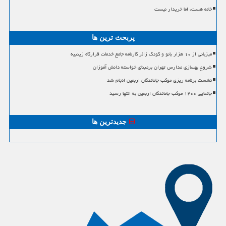
خانه هست، اما خریدار نیست
پربحث ترین ها
میزبانی از ۱۰ هزار بانو و کودک زائر کارنامه جامع خدمات قرارگاه زینبیه
شروع بهسازی مدارس تهران برمبنای خواسته دانش آموزان
نشست برنامه ریزی موکب جاماندگان اربعین انجام شد
جانمایی ۱۲۰۰ موکب جاماندگان اربعین به انتها رسید
جدیدترین ها