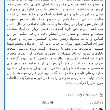
و معابر نه فقط معرفی مكان و جغرافیای شهری بلكه مبین عمق
ارزش ها و اشاره به سوابق درخشان ملت در ایثارگری و هم ارج
نهادن به ارزش های والای انقلاب اسلامی و دفاع مقدس است.
متأسفانه مدتی است اخباری در خصوص حذف واژه مقدس «شهید»
از معابر شهر تهران در رسانه ها و شبكه های اجتماعی در حال انتشار
می باشد. مردم حق دارند اطلاعات دقیقی درباره ی ابعاد مختلف
مبحث و صحت و سقم اخبار انتشار یافته دریافت نمایند. بر این
اساس و بنا به پیشنهاد رئیس محترم كمیسیون نظارت و حقوقی
شورای اسلامی شهر تهران به جناب عالی كه از خانواده معظم شهدا
هستید، مأموریت می دهم تا ریاست «كمیته ویژه بررسی مبحث
تابلوهای مزین به نام شهدا» با عضویت تعدادی از اعضای محترم
شورا به انتخاب كمیسیون نظارت و حقوقی را بر عهده گرفته و
ظرف مدت حداكثر یك ماه، گزارش آنرا ارائه نمایید. كمیسیون های
تخصصی و دبیرخانه شورای اسلامی شهر تهران و مدیران ستادی،
سازمان های تابعه و مناطق 22 گانه شهرداری تهران موظفند با این
كمیته نهایت همكاری و همراهی را به عمل آورده و هرگونه اطلاعات
مورد نیاز را فراهم نمایند.»
1398/06/28
13:42:16
3905
5
/
5.0
تگهای خبر:
شهردار
,
شهرداری