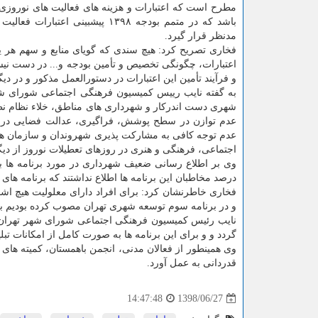
مطرح است كه اعتبارات و هزینه های فعالیت های نوروز
مدنظر قرار گیرد.
فخاری تصریح كرد: هیچ سندی كه گویای منابع و سهم هر ی
اعتبارات، چگونگی تخصیص و تأمین بودجه و... در دست نیس
و فرآیند تأمین این اعتبارات در دستورالعمل مذكور و در دی
به گفته نایب رییس كمیسیون فرهنگی اجتماعی شورای شه
شهری دست اندركار و شهرداری های مناطق، خلاء نظام نظا
عدم توازن در سطح پوشش، فراگیری، عدالت فضایی در ج
عدم توجه كافی به مشاركت پذیری شهروندان و سازمان ه
اجتماعی، فرهنگی و هنری در روزهای تعطیلات نوروز از دی
درصد مخاطبان این برنامه ها اطلاع نداشتند كه برنامه های
فخاری خاطرنشان كرد: برای افراد دارای معلولیت هیچ اشا
و در برنامه سوم توسعه شهری تهران مصوب كرده بودیم به
گردد و و برای این برنامه ها به صورت كامل از امكانات ت
وی همینطور از فعالان مدنی، انجمن باهمستان، كمیته های 
قدردانی به عمل آورد.
1398/06/27
14:47:48