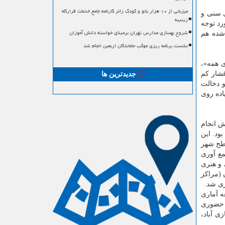
میزبانی از ۱۰ هزار بانو و کودک زائر کارنامه جامع خدمات قرارگاه
ی سنی و
زینبیه
رد توجه
شروع بهسازی مدارس تهران برمبنای خواسته دانش آموزان
شده هم
نشست برنامه ریزی موکب جاماندگان اربعین انجام شد
ی همه»،
شار كم
جدیدترین ها
و دخالت
اده روی
ی برنامه های استقبال از نوروز در سال ۹۸ به سه روش انجام
ود. این
سطح شهر
مع آوری
ی و هنری
ان (مراكز
ری شد.
ه آماری
ه حضوری
زی آباد،