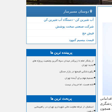
دوستان مسیرساز
آب شیرین کن - دستگاه آب شیرین کن
شرکت صنعتی سخت پوشش
فیش حج
قیمت بیسیم کنوود
پربیننده ترین ها
از یادگار امام تا زیرگذر میدان سپاه آخرین وضعیت پروژه های
جدید تهران
رکوردشکنی قیمتها در بازار مسکن
تصمیم مهم برای آینده تهران
خانه هست، اما خریدار نیست
قداماتی
پربحث ترین ها
دشگری
استقبال از غرفه معاونت مالی شهرداری تهران در راهپیمایی
. همچون
اربعین