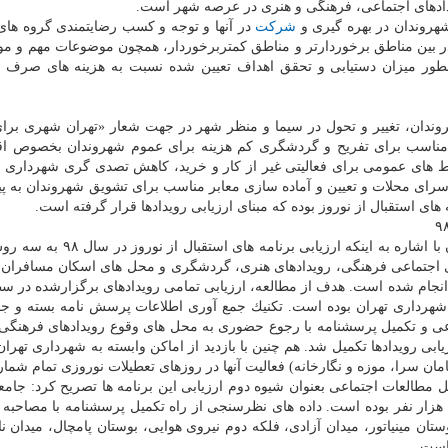
یدادهای اجتماعی، فرهنگی و هنری در عرصه شهر است.
روندان در بهره گیری و
شركت
در آنها و توجه و كسب رضایتمندی گروه ها
ر بین مناطق برخوردارتر و مناطق كمتربرخوردار، همچون موضوعات مهم و مو
نطور میزان دستیابی و تحقق اهداف تعیین شده نسبت به هزینه های صرف 
روندان، تغییر و تحول در سیما و منظر شهر در جهت شعار «تهران شهری برا
 مناسب برای تفریح و گردشگری كم هزینه برای عموم شهروندان بخصوص اق
 های عمومی برای فعالیتی غیر از كار و خرید، كاهش تصدی گری شهرداری 
سرای محلات و تعیین و آماده سازی معابر مناسب برای تشویق شهروندان به پی
 استقبال از نوروز بوده كه مبنای ارزیابی رویدادها قرار گرفته است.
نایب رییس كمیسیون فرهنگی اجتماعی شورای شهر تهران با اشاره به اینكه ارزیاب
ی اجتماعی فرهنگی، رویدادهای هنری، گردشگری و محل های اسكان مسافران ب
نجام شده است. هدف از مطالعه، ارزیابی تمامی رویدادهای برگزارشده در 
شهرداری تهران بوده است. تكنیك جمع آوری اطلاعات پرسش نامه بسته و ج
از كمیته اجتماعی و تكمیل پرسشنامه با رجوع حضوری به محل های وقوع رویدادهای فرهنگ
پرسشنامه مربوط به ارزیابی رویدادها تكمیل شد. هم چنین با بازدید از اماكن وابسته به شهرداری تهر
مان سرا، موزه و نگارخانه) فعالیت آنها در روزهای تعطیلات نوروزی تمام شما
مطالعات اجتماعی بعنوان شیوه دوم ارزیابی این برنامه ها تصریح كرد: جامع
 هزار نفر بوده است. داده های نظرسنجی از راه تكمیل پرسشنامه با مصاحب
س، بوستان مینیاتور، میدان آزادی، فلكه دوم نیروی هوایی، بوستان پامچال، میدان نا
است.