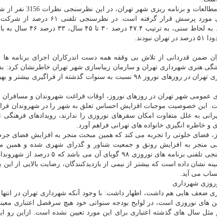
به گفته وی، نظرسنجی تلفنی از شهروندان توسط مركز مطالعات و برنامه 
تهرانی در مورد برنامه های نوروزی از راه مكالمه تلفنی مورد پرسش قرار گرفته است. در 
ن ضمن قدردانی از تلاش بی وقفه همه دست اندركاران اجرای برنامه ها
نگی هنری شهرداری تهران و سازمان زیباسازی شهر تهران خاطرنشان كرد: 
و به اذعان كارشناسان، فعالیت های فرهنگی هنری شهرداری تهران در روزهای نوروز ۹۸ نسبت به سنوات گذشته از فراگیری 
ی عمومی شهر تهران در روزهای نوروز، اوقات فراغت شهروندان و مسافران ب
ت. این خصوصیت موجبات افزایش احساس تعلق به شهر را در شهروندان فراه
تهرانی به علل متفاوت امكان سفرهای نوروزی را ندارند، رویدادهای فرهنگی ن
ی و خاطره انگیزی خانواده های تهرانی فراهم آورد.
وز، فضای خلوتی را تجربه می كند كه همین مبحث منجر به افزایش فضای جرم
ی منجر به افزایش رونق و جمعیت شناور و گذرای شهری شده و همین مس
افزایش امنیت نقش بسزایی داشت. بعلاوه با اینكه نظرسنجی تلفنی برنامه های نوروزی ۹۸ گویای 
مینه نشان داده است كه بیشتر از نیمی از بازدیدكنندگان، رضایت بالایی از این ب
وروزی شهرداری
روزی ضعف هایی هم داشت، اظهار داشت: با وجود آنكه شهرداری تهران در انتها
آیین های نوروزی است، در لوایح بودجه سنواتی خود هیچ سرفصل اعتباری معینی
پیشبینی نمی نماید. در مصوبه بودجه سال ۱۳۹۷ هم مثل سال های گذشته اعتباری برای این مورد تعیین نشده است. ازاین 