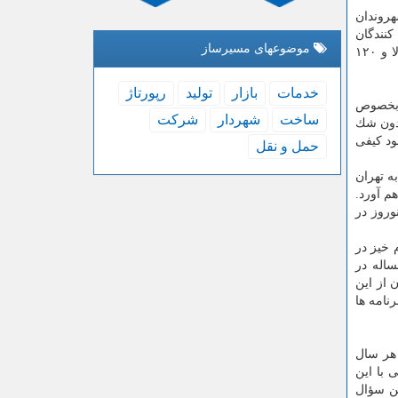
ریزی شهر تهران، در این نظرسنجی نظرات 3156 نفر از شهروندان
نظرسنجی تلفنی ۶۱ درصد از شركت كنندگان
موضوعهای مسیرساز
نظرسنجی زن و ۳۸.۵ درصد از شركت كنندگان مرد بودند. به لحاظ سنی، به ترتیب ۴۷.۴ درصد ۳۰ تا ۴۵ سال، ۳۳ درصد ۴۶ سال به بالا و ۱۲۰
خدمات
بازار
تولید
رپورتاژ
 بخصوص
ساخت
شهردار
شركت
بدون شك
بیشتر و بهبود كیفی
حمل و نقل
ه تهران
م آورد.
وروز در
 خیز در
اله در
آن می باشد كه ۵ درصد از شهروندان از این
رنامه ها
 هر سال
 با این
رو این سؤال