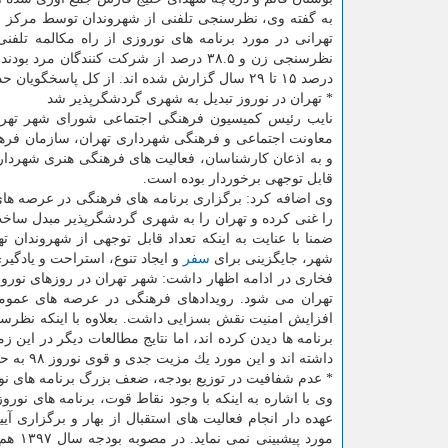
درصد ۱۵ تا ۲۹ سال گزارش شده اند. از كل پاسخگویان حدودا ۵۱ درصد در تهران نبودند.
* تهران در نوروز تبدیل به شهری گردشگرپذیر شد
نایب رئیس كمیسیون فرهنگی اجتماعی شورای شهر تهرا
معاونت اجتماعی و فرهنگی شهرداری تهران، سازمان فره
قابل توجهی برخوردار بوده است.
وی اضافه كرد: برگزاری برنامه های فرهنگی در عرصه ها
را غنی كرده و تهران را به شهری گردشگرپذیر مبدل ساخ
ضمنا با عنایت به اینكه تعداد قابل توجهی از شهروندان 
شهر، جایگزینی برای
سفر
و ایجاد تنوع، استراحت و یادگیر
فخاری در ادامه اظهار داشت: شهر تهران در روزهای نور
تهران می شود. رویدادهای فرهنگی در عرصه های عموم
برنامه ها دیدن كرده اند، اما نتایج مطالعات دیگر در این ز
داشته اند و این مورد یك مزیت جدی و قوی نوروز ۹۸ به حساب می آید.
* عدم شفافیت در توزیع بودجه، ضعف بزرگ برنامه های ن
وی با اشاره به اینكه با وجود نقاط قوت، برنامه های نو
عهده دار انجام فعالیت های استقبال از بهار و برگزاری 
مورد 