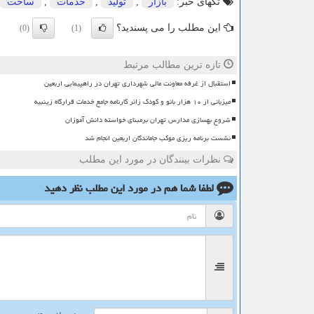
تگهای خبر:
بازار
,
تولید
,
خدمات
,
ساخت
این مطلب را می پسندید؟
(0)
(1)
تازه ترین مطالب مرتبط
استقبال از غرفه معاونت مالی شهرداری تهران در راهپیمایی اربعین
میزبانی از ۱۰ هزار بانو و کودک زائر کارنامه جامع خدمات قرارگاه زینبیه
شروع بهسازی مدارس تهران برمبنای خواسته دانش آموزان
نشست برنامه ریزی موکب جاماندگان اربعین انجام شد
نظرات بینندگان در مورد این مطلب
لطفا شما هم
در مورد این مطلب
نظر دهید