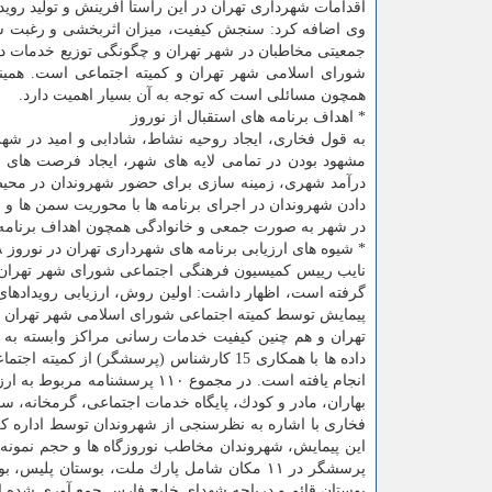
اقدامات شهرداری تهران در این راستا آفرینش و تولید رو
وی اضافه كرد: سنجش كیفیت، میزان اثربخشی و رغبت شه
جمعیتی مخاطبان در شهر تهران و چگونگی توزیع خدمات د
شورای اسلامی شهر تهران و كمیته اجتماعی است. همی
همچون مسائلی است كه توجه به آن بسیار اهمیت دارد.
* اهداف برنامه های استقبال از نوروز
به قول فخاری، ایجاد روحیه نشاط، شادابی و امید در شه
مشهود بودن در تمامی لایه های شهر، ایجاد فرصت های
درآمد شهری، زمینه سازی برای حضور شهروندان در محیط
دادن شهروندان در اجرای برنامه ها با محوریت سمن ها و 
در شهر به صورت جمعی و خانوادگی همچون اهداف برنامه های
* شیوه های ارزیابی برنامه های شهرداری تهران در نوروز ۹۸
گرفته است، اظهار داشت: اولین روش، ارزیابی رویدادها
پیمایش توسط كمیته اجتماعی شورای اسلامی شهر تهران ا
تهران و هم چنین كیفیت خدمات رسانی مراكز وابسته به 
داده ها با همكاری 15 كارشناس (پرسشگر) 
انجام یافته است. در مجموع ۱۱۰ 
بهاران، مادر و كودك، پایگاه خدمات اجتماعی، گرمخانه، سا
فخاری با اشاره به نظرسنجی از شهروندان توسط اداره كل 
این پیمایش، شهروندان مخاطب نوروزگاه ها و حجم نمونه
پرسشگر در ۱۱ مكان شامل پارك ملت، بوستان پلی
بوستان قائم و دریاچه شهدای خلیج فارس جمع آوری شده 