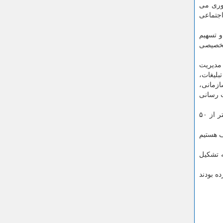
روری می
 در حوزه فرهنگی و اجتماعی
و تسهیم
 تخصیصی
 مدیریت
بلیغات،
زمانی،
 رسانی
وی بر اطلاع رسانی ضعیف شهرداری در مورد برنامه ها بعنوان یكی از ضعف های بزرگ در این زمینه اشاره نمود و اظهار داشت: بیشتر از ۵۰
ف هستیم
ز ستاد بودجه تشكیل
ه بودند