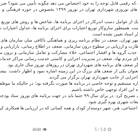
ی كه رقمی قابل توجه را به خود اختصاص می دهد چگونه تأمین می شود؟ ض
باشد كه در متمم بودجه ۱۳۹۸ پیشبینی اعتبارات فعالیت های نوروزی شهرداری تهران در نوروز ۱۳۹۹ بخصوص
ك از عوامل دست اندركار در اجرای برنامه ها، شاخص ها و روش های توزیع 
ت. همینطور سازوكار توزیع اعتبارات برای اجرای برنامه ها، جداول اعتبارات
گر اسناد تعیین نشده است.
ر تهران، ضعف در نظام برنامه ریزی و هماهنگی ناكافی میان سازمان های
رت و ارزیابی در سطوح درون سازمانی، ضعف در اطلاع رسانی، بازاریابی و ت
ذب گروه ها و اقشار اجتماعی، خلاء مشاركت و تعامل سازمانی و برون سا
ای مردم نهاد، ضعف در مدیریت اجرایی و كاستی خدمت رسانی مراكز خدمات
گر ضعف های برنامه های شهرداری تهران در روزهای نوروز سال جاری بود.
 اجرایی از جانب شهرداری تهران برگزار می گردند.
ره مستقیم و توجه خاصی در برنامه ها صورت نگرفته بود؛ در حالیكه ما موظ
 این افراد توجهی خاص داشته باشیم.
نایب رئیس كمیسیون فرهنگی اجتماعی شورای شهر تهران تصریح كرد: در برای سال ۹۹ حتما باید در جهت برنامه های نورو
بلیغات شهری بهره گیری شود.
اجتماعی، هنر، شهر دوستدار كودك و همه كسانی كه در ارزیابی ها همكاری كرد
4048
5
/
5.0