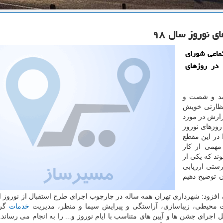
 نوروز سال ۹۸
ماعی شورای
 در روزهای
 صد و شصت و
نظارتی خویش
زارش در مورد
روزهای نوروز
 در این مقطع
مهمی از كار
د كه یكی از
ستی ارزیابی
ن توضیح دهیم
فزود: شهرداری تهران همه ساله در چارچوب اجرای طرح استقبال از نوروز ا
ت محیطی، زیباسازی، آراستگی و پیرایش سیما و منظر، مدیریت
خدمات
گر
جرای جشن ها و آیین های متناسب با ایام نوروز و... را به انجام می رساند