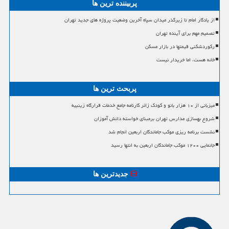
پربیننده ترین ها
از یادگار امام تا زیرگذر میدان سپاه آخرین وضعیت پروژه های جدید تهران
تصمیم مهم برای آینده تهران
رکوردشکنی قیمتها در بازار مسکن
خانه هست، اما خریدار نیست
پربحث ترین ها
میزبانی از ۱۰ هزار بانو و کودک زائر کارنامه جامع خدمات قرارگاه زینبیه
شروع بهسازی مدارس تهران برمبنای خواسته دانش آموزان
نشست برنامه ریزی موکب جاماندگان اربعین انجام شد
جانمایی ۱۲۰۰ موکب جاماندگان اربعین به انتها رسید
جدیدترین ها