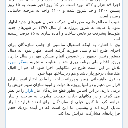
اجرا ۸۹ هزار و ۸۳۲ مورد است. در ۱۵ روز اخیر نسبت به ۱۵ روز
پیشین ۴۲۰۰ واحد شروع شده و ۴۱۰۰ واحد به مرحله جانمایی
رسیده است.
حبیب اله طاهرخانی، مدیرعامل شركت عمران شهرهای جدید اظهار
نمود: با عنایت به شروع پروژه ها از سال ۱۳۹۷ در شهرهای جدید
متوسط پیشرفت در بخش ساخت و آماده سازی به ۱۵ درصد رسیده
است.
وی با اشاره به اینكه استقبال مناسبی از جانب سازندگان برای
اجرای طرح اقدام ملی صورت گرفته است اظهار نمود: به دنبال
دستور رئیس جمهور در خصوص اتمام مسكن مهر در سال جاری،
پروژه اقدام ملی برنامه ریزی شد. با عنایت به تجربه
مسكن مهر
،
تلاش بر این است طرح در مكانهایی اجرا شود كه هم از اقبال
متقاضیان برخوردار باشد و هم زیرساختها مهیا شود.
به قول طاهرخانی، زمین و پروانه ساخت را ما در اختیار انبوه سازان
قرار می دهیم و در انتها پروژه ها دولت و انبوه سازان سهم خویش را
برمی دارند. بر این اساس بطور قطع سازندگان نیاز
بازار
را در نظر
می گیرند و در مكانهای جاذب جمعیت مبادرت به ساخت و ساز
خواهند كرد. تا كنون خیلی از سازندگان برای انعقاد قرارداد ابراز
تمایل كرده اند و پیشبینی ما این است كه در آینده نزدیك حجم
قراردادهای مشاركت افزایش پیدا كند.