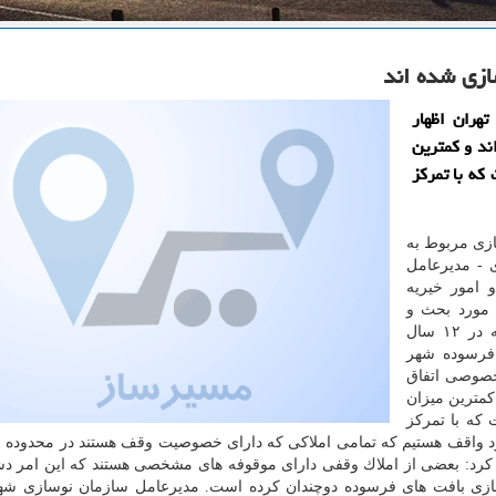
هران اظهار
 اند و كمترین
 است كه با تمركز
ازی مربوط به
 - مدیرعامل
 امور خیریه
 مورد بحث و
بررسی قرار گرفت. وی در این نشست با بیان این كه در ۱۲ سال
فرسوده شهر
خصوصی اتفاق
مترین میزان
ست كه با تمركز
 مورد واقف هستیم كه تمامی املاكی كه دارای خصوصیت وقف هستند در محدوده ا
 كرد: بعضی از املاك وقفی دارای موقوفه های مشخصی هستند كه این امر د
سازی بافت های فرسوده دوچندان كرده است. مدیرعامل سازمان نوسازی شهر