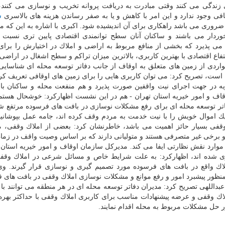
ی زندگی می كنند وقتی مبادرت به دریافت پروانه تخریب و نوسازی می كنند
افی وجود ندارد و این امر با كاهش و یا به صفر رساندن هزینه های بالاسری
س
وری می باشد راهكاری برای آن اندیشیده شود. اكبری با اشاره به این كه م
وردار می باشند و ساكنان آنان سطح توانمندی اقتصادی پایین تری نسبت 
 می پذیرد كه بخشی از منافع مربوط به اراضی و املاك در اختیارش را برا
اع اقتصادی با بهترین كاربری، بالاترین میزان تراكم و سطح اشغال در اراضی 
واردی از زمین های متعلق به اوقاف از جانب دفاتر توسعه محله ای شناسایی
ه است، تصریح كرد: می توان كاربری هایی را برای زمین های اوقافی تعریف كر
ریه در جهت اجرای نیت واقفین صورت پذیرد و هم منفعت محله و ساكنان ب
قاف و امور خیریه استان تهران - هم در این نشست اظهاركرد: خوشحال هست
فاتر توسعه محله ای برای رفع مشكلات نوسازی در بافت های فرسوده مرتفع ش
یك اموال خویش را با نیت خدمت به مردم وقف كرده اند، جامه عمل بپوشانیم
وقفی بسیار حائز اهمیت می باشد، خاطرنشان كرد: بعضی از املاك وقفی، 
د و برخی غیر متصرفی هستند و متولیانی دارند كه بر اساس وصیت واقف در زما
 موارد نقش نظارتی ایفا می كند. مدیركل سازمان اوقاف و امور خیریه استان ت
تخریب و نوسازی شده اند، اظهاركرد: به علت شرایط خاص و مسائل شرعی در املاك وق
لاك واقع در بافت های فرسوده مورد تصمیم گیری و نوسازی قرار گیرند. وی
 منظور پیشبرد امور و رفع موانع و مشكلات نوسازی املاك وقفی در بافت های 
عبداللهی تصریح كرد: مدیران دفاتر توسعه محله ای در هر منطقه می توانند با 
ك وقفی و عرضه پیشنهادات مناسب برای كاربری املاك وقفی با حداكثر بهره
 حل مشكلات مربوط به محله اقدام نمایند.