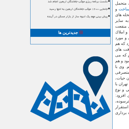
نشست برنامه ریزی موکب جاماندگان اربعین انجام شد
، متحمل
جانمایی ۱۲۰۰ موکب جاماندگان اربعین به انتها رسید
اخت
و
حله های
پیش بینی مهم یک انبوه ساز از بازار مسکن در آینده
به سایر
ی منفعت
و املاك
جدیدترین ها
 و مورد
د كه هم
افت های
م كه می
ود و هم
. وی با
متصرفی
ن حیات،
هران با
فی و نوع
 افزود:
فرسوده،
استقرار
 برداری