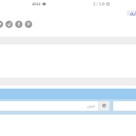
4044
5
/
5.0
زی