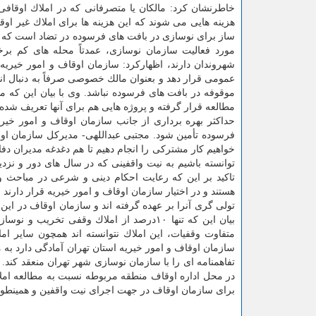
خاطرنشان كرد: مالكان یا متصرفانی كه در املاك اوقاف
هزینه هایی می شوند كه این هزینه ها برای املاك غیر اوق
ساز برای نوسازی در بافت های فرسوده در تضاد است كه ضر
مورد فعالیت سازمان نوسازی، عمدتاً محله های كم برخ
شهروندان دارند، اظهاركرد: سازمان اوقاف و امور خیریه
عمومی قرار دهد و بعنوان مالك خصوصی صرفاً به دنبال انتف
موقوفه در بافت های فرسوده نباشد. وی با بیان این كه م
مطالعه قرار گرفته و پروژه هایی هم برای آنها تعریف شد
حداكثر بهره برداری از جانب سازمان اوقاف و امور خی
فرسوده تأمین شود. مجتبی عبداللهی- مدیركل سازمان او
خواهیم كار مشتركی را انجام دهیم تا هم دغدغه مدیران د
توانسته باشیم به نیت واقفینی كه در سال های دور و نزد
تاكید بر این كه رعایت احكام دینی و شرعی در مباحث 
هستند و در اختیار سازمان اوقاف و امور خیریه قرار دارن
تولی گری آنرا بر عهده گرفته اند و سازمان اوقاف در این
بیان این كه تنها ۱۰درصد از املاك وقفی 
متفاوت وقفیات، این املاك نتوانسته اند همچون سایر ام
سازمان اوقاف و امور خیریه استان تهران آمادگی دارد به
تفاهمنامه ای را با سازمان نوسازی شهر تهران منعقد كند. 
در محل اداره اوقاف منطقه مربوطه نسبت به مطالعه املا
برای سازمان اوقاف در جهت اجرای نیت واقفین و همینطور