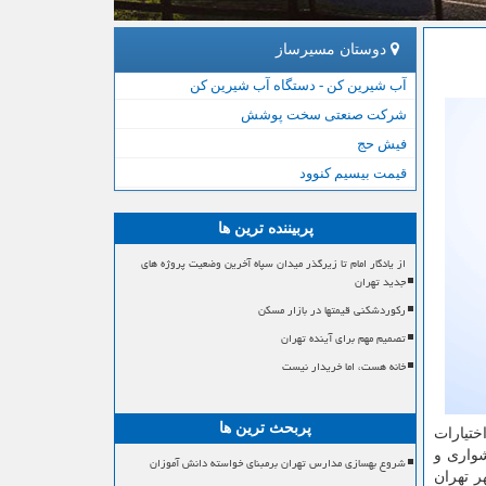
دوستان مسیرساز
آب شیرین کن - دستگاه آب شیرین کن
شرکت صنعتی سخت پوشش
فیش حج
قیمت بیسیم کنوود
پربیننده ترین ها
از یادگار امام تا زیرگذر میدان سپاه آخرین وضعیت پروژه های
جدید تهران
رکوردشکنی قیمتها در بازار مسکن
تصمیم مهم برای آینده تهران
خانه هست، اما خریدار نیست
پربحث ترین ها
ختیارات
شواری و
شروع بهسازی مدارس تهران برمبنای خواسته دانش آموزان
 تهران