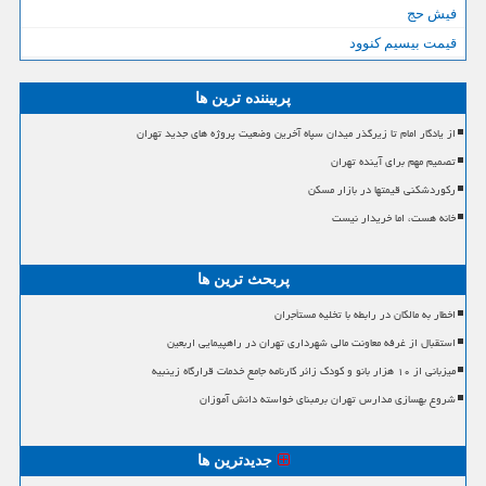
فیش حج
قیمت بیسیم کنوود
پربیننده ترین ها
از یادگار امام تا زیرگذر میدان سپاه آخرین وضعیت پروژه های جدید تهران
تصمیم مهم برای آینده تهران
رکوردشکنی قیمتها در بازار مسکن
خانه هست، اما خریدار نیست
پربحث ترین ها
اخطار به مالکان در رابطه با تخلیه مستأجران
استقبال از غرفه معاونت مالی شهرداری تهران در راهپیمایی اربعین
میزبانی از ۱۰ هزار بانو و کودک زائر کارنامه جامع خدمات قرارگاه زینبیه
شروع بهسازی مدارس تهران برمبنای خواسته دانش آموزان
جدیدترین ها