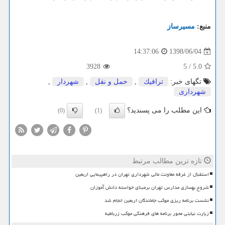
منبع:
مسیرساز
1398/06/04
14:37:06
3928
5
/
5.0
تگهای خبر:
ترافیك
,
حمل و نقل
,
شهردار
,
شهرداری
این مطلب را می پسندید؟
(0)
(1)
تازه ترین مطالب مرتبط
استقبال از غرفه معاونت مالی شهرداری تهران در راهپیمایی اربعین
شروع بهسازی مدارس تهران برمبنای خواسته دانش آموزان
نشست برنامه ریزی موکب جاماندگان اربعین انجام شد
زیارت نیابتی محور برنامه های فرهنگی موکب زرباطیه