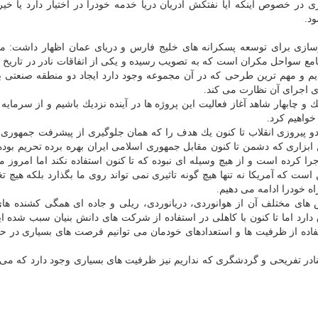
ر خصوص اینكه آیا نفتكش آدریان دریا خدمه خودرا در اختیار دارد یا خیر
د.
ازی برای توسعه پسكرانه های خلیج فارس و دریای عمان اظهار داشت: مه
امع سواحل مكران است كه به تصویب رسیده و یكی از اتفاقات نادر در تاریخ
م و مهم ترین طرحی كه در آن مجموعه وجود دارد ایجاد دو منطقه صنعتی 
 اجرای آن نظارت می كند.
 و چابهار شاهد آغاز فعالیت این پروژه ها در آینده نزدیك باشیم و از سرمایه 
خواهیم كرد.
بدو پیروزی انقلاب تا كنون یك هدف را كه همان جلوگیری از پیشرفت جمهوری
 ابزاری كه دشمن تا كنون مقابل جمهوری اسلامی ایران بهره برده تحریم بوده 
ا كرده است و از هیچ وسیله ای نبوده كه تا كنون استفاده نكند اما امروز ما
است كه آمریكا نه تنها هیچ گونه تاثیری نمی تواند روی ما بگذارد بلكه هیچ تغ
اه خودرا ادامه می دهیم.
های مختلف آن از هوانوردی، دریانوردی، ریلی و جاده ای همگی كشنده ها
 دارد اما تا كنون با كاهلی در استفاده از شركت های دانش بنیان سبب شده ایم
تفاده از ظرفیت ها و استعدادهای خودمان می توانیم فرصت های بسیاری در ح
ادر تفریحی و گردشگری كه نداریم نیز ظرفیت های بسیاری وجود دارد كه می ت