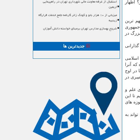
استقبال از غرفه معاونت مالی شهرداری تهران در راهپیمایی
؟ اظهار
اربعین
میزبانی از ۱۰ هزار بانو و کودک زائر کارنامه جامع خدمات قرارگاه
زینبیه
م ترین
 جمهوری
شروع بهسازی مدارس تهران برمبنای خواسته دانش آموزان
بزرگ در
گذارانی
جدیدترین ها
 اسلامی
كه آنرا
 در اوج
ییری در
ی علم و
 تا این
وزه های
واند به