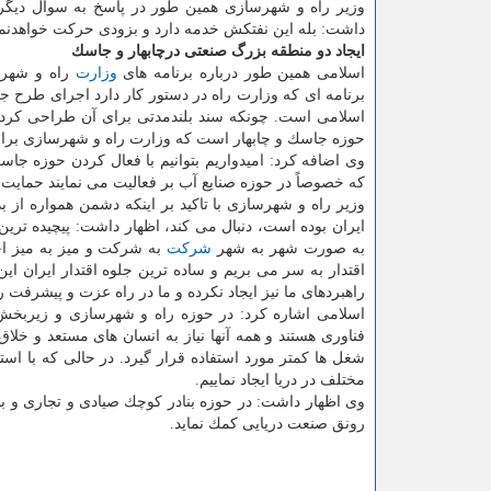
وزیر راه و شهرسازی همین طور در پاسخ به سوال دیگری د
داشت: بله این نفتكش خدمه دارد و بزودی حركت خواهدنمو
ایجاد دو منطقه بزرگ صنعتی درچابهار و جاسك
اسلامی همین طور درباره برنامه های
وزارت
راه و شهرس
برنامه ای كه وزارت راه در دستور كار دارد اجرای طرح ج
اسلامی است. چونكه سند بلندمدتی برای آن طراحی كردی
حوزه جاسك و چابهار است كه وزارت راه و شهرسازی برای
وی اضافه كرد: امیدواریم بتوانیم با فعال كردن حوزه جاسك
كه خصوصاً در حوزه صنایع آب بر فعالیت می نمایند حمایت 
وزیر راه و شهرسازی با تاكید بر اینكه دشمن همواره از 
ایران بوده است، دنبال می كند، اظهار داشت: پیچیده ترین
به صورت شهر به شهر
شركت
به شركت و میز به میز اجر
اقتدار به سر می بریم و ساده ترین جلوه اقتدار ایران این 
راهبردهای ما نیز ایجاد نكرده و ما در راه عزت و پیشرفت ر
اسلامی اشاره كرد: در حوزه راه و شهرسازی و زیربخش 
فناوری هستند و همه آنها نیاز به انسان های مستعد و خلاق
شغل ها كمتر مورد استفاده قرار گیرد. در حالی كه با اس
مختلف در دریا ایجاد نماییم.
وی اظهار داشت: در حوزه بنادر كوچك صیادی و تجاری و بن
رونق صنعت دریایی كمك نماید.