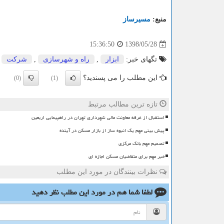
منبع:
مسیرساز
1398/05/28
15:36:50
تگهای خبر:
ابزار
,
راه و شهرسازی
,
شركت
,
این مطلب را می پسندید؟
(0)
(1)
تازه ترین مطالب مرتبط
استقبال از غرفه معاونت مالی شهرداری تهران در راهپیمایی اربعین
پیش بینی مهم یک انبوه ساز از بازار مسکن در آینده
تصمیم مهم بانک مرکزی
خبر مهم برای متقاضیان مسکن اجازه ای
نظرات بینندگان در مورد این مطلب
لطفا شما هم
در مورد این مطلب
نظر دهید