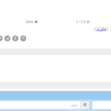
4164
5
/
5.0
فناوری