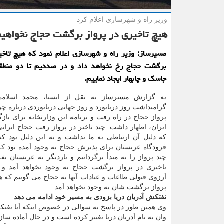
وزیر راه و شهرسازی اعلام كرد
هیچ تاخیری در پرواز برگشت حجاج نخواهی
مسیرساز: وزیر راه و شهرسازی اعلام نمود كه هیچ تاخی
برگشت حجاج رخ نخواهد داد و در صددیم تا دو منطق
جاسك و چابهار ایجاد نماییم.
به گزارش مسیرساز به نقل از ایسنا، محمد اسلام
گرامیداشت روز دریانورد و روز جهانی دریانوردی درباره چر
پرواز حجاج در راه رفت و برنامه این وزارتخانه برای با
ایران، اظهار داشت: چند تاخیر در پرواز رفت حجاج ایرانی
كه دلیل آن ارتباطی به ما نداشت و به این دلیل بود ك
فرودگاه عربستان برای پذیرش حجاج به وجود آمده بود ك
چند پرواز را به مبدأ برگردانیم و باردیگر به عربستان بف
تاخیری در پرواز برگشت حجاج به وجود نخواهد آمد و 
آرزوی قبولی طاعات و عبادات آنها به حجاج می گوییم كه 
پرواز برگشت شان به وجود نخواهد آمد.
نفتكش آدریان دریا بزودی به مسیر خود ادامه می دهد
وی همین طور در پاسخ به سوالی در خصوص اینكه آیا نفت
وان به نام آدریان دریا تغییر كرده است و در حال آماده سا