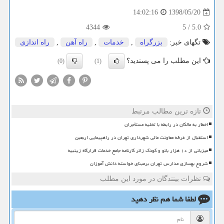
1398/05/20
14:02:16
4344
5
/
5.0
تگهای خبر:
بزرگراه
,
خدمات
,
راه آهن
,
راه اندازی
این مطلب را می پسندید؟
(0)
(1)
تازه ترین مطالب مرتبط
اخطار به مالکان در رابطه با تخلیه مستأجران
استقبال از غرفه معاونت مالی شهرداری تهران در راهپیمایی اربعین
میزبانی از ۱۰ هزار بانو و کودک زائر کارنامه جامع خدمات قرارگاه زینبیه
شروع بهسازی مدارس تهران برمبنای خواسته دانش آموزان
نظرات بینندگان در مورد این مطلب
لطفا شما هم
نظر دهید