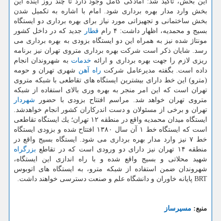
این بخش، تاكید شد: آمادگی كامل وجود دارد تا چند روز آینده این
بخش وارد مدار بهره برداری شود. امام با اشاره به تكمیل شدن
بخش ساختمانی و تجهیزاتی مورد نیاز برای بهره برداری دو ایستگاه
بسیج و محمدیه، اظهار داشت: ۴ رام
قطار
جدید كه در داخل كشور
مونتاژ شده نیز به همراه این دو ایستگاه بزودی به بهره برداری می
رسد. شایان ذكر است شركت بهره برداری متروی تهران نیز برنامه
ریزی لازم را جهت بهره برداری و ارائه
خدمات
به شهروندان انجام
داده است. بگفته مدیرعامل شركت
راه آهن
شهری تهران و حومه
(مترو) این خط دارای بیشترین ایستگاه های تقاطعی با شبكه متروی
تهران است كه این امر منجر به بهره وری بالای استفاده از شبكه
متروی تهران خواهد شد. مراسم افتتاح بزودی با حضور
شهردار
تهران و برخی از مسئولان و دست اندركاران كشور انجام خواهدشد.
ایستگاه میدان محمدیه واقع در منطقه ۱۲ تهران؛ یك ایستگاه تقاطعی
است كه ایستگاه خط ۱ آن سال ۱۳۸۰ افتتاح شده و بزودی ایستگاه
خط ۷ نیز وارد مدار بهره برداری می شود. ایستگاه بسیج واقع در
منطقه ۱۴ تهران نیز دارای دو ورودی است كه در تقاطع
بزرگراه
شهید محلاتی و بسیج واقع شده و با راه اندازی این ایستگاه،
شهروندان ضمن استفاده از شبكه مترو، به ایستگاه های اتوبوس
BRT پایانه خاوران و دانشگاه علم و صنعت دسترسی خواهند داشت.
منبع:
مسیرساز