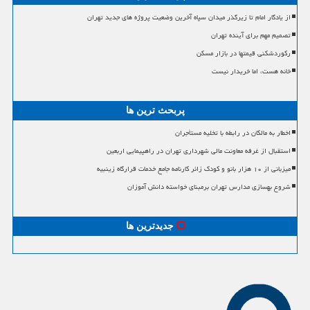
از یادگار امام تا زیرگذر میدان سپاه آخرین وضعیت پروژه های جدید تهران
تصمیم مهم برای آینده تهران
رکوردشکنی قیمتها در بازار مسکن
خانه هست، اما خریدار نیست
پربحث ترین ها
اخطار به مالکان در رابطه با تخلیه مستأجران
استقبال از غرفه معاونت مالی شهرداری تهران در راهپیمایی اربعین
میزبانی از ۱۰ هزار بانو و کودک زائر کارنامه جامع خدمات قرارگاه زینبیه
شروع بهسازی مدارس تهران برمبنای خواسته دانش آموزان
جدیدترین ها