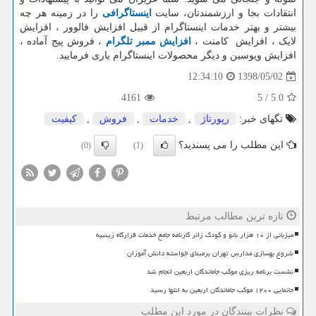
انتقادات بجا و ارزشمندتان، سایت
اینستاگرافی
را در زمینه هر چه
بیشتر و بهتر خدمات اینستاگرام از قبیل افزایش فالوور ، افزایش
لایک ، افزایش کامنت ،
افزایش ممبر تلگرام
، فروش پیج آماده ،
افزایش ویوسین و دیگر محصولات اینستاگرام یاری فرمایید.
1398/05/02
12:34:10
4161
5
/
5.0
تگهای خبر:
رپورتاژ
,
خدمات
,
فروش
,
كیفیت
این مطلب را می پسندید؟
(0)
(1)
تازه ترین مطالب مرتبط
میزبانی از ۱۰ هزار بانو و کودک زائر کارنامه جامع خدمات قرارگاه زینبیه
شروع بهسازی مدارس تهران برمبنای خواسته دانش آموزان
نشست برنامه ریزی موکب جاماندگان اربعین انجام شد
جانمایی ۱۲۰۰ موکب جاماندگان اربعین به انتها رسید
نظرات بینندگان در مورد این مطلب