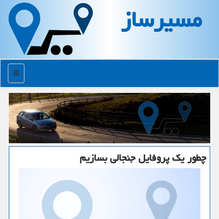
مسیرساز
منو
چطور یك پروفایل جنجالی بسازیم