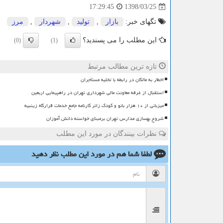
1398/03/25
17:29:45
تگهای خبر:
بازار
,
تولید
,
شهردار
,
مرز
این مطلب را می پسندید؟
(0)
(1)
تازه ترین مطالب مرتبط
اخطار به مالکان در رابطه با تخلیه مستأجران
استقبال از غرفه معاونت مالی شهرداری تهران در راهپیمایی اربعین
میزبانی از ۱۰ هزار بانو و کودک زائر کارنامه جامع خدمات قرارگاه زینبیه
شروع بهسازی مدارس تهران برمبنای خواسته دانش آموزان
نظرات بینندگان در مورد این مطلب
لطفا شما هم
در مورد این مطلب
نظر دهید