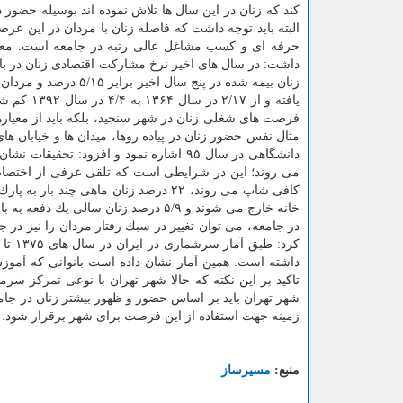
كند كه زنان در این سال ها تلاش نموده اند بوسیله حضور
البته باید توجه داشت كه فاصله زنان با مردان در این عرص
حرفه ای و كسب مشاغل عالی رتبه در جامعه است. معاون 
داشت: در سال های اخیر نرخ مشاركت اقتصادی زنان در باز
یافته و ا
فرصت های شغلی زنان در شهر سنجید، بلكه باید از معیارهای
مثال نفس حضور زنان در پیاده روها، میدان ها و خیابان 
خانه خارج می شوند و ۵/۹ درصد زنان س
در جامعه، می توان تغییر در سبك رفتار مردان را نیز در ج
كرد: طبق آمار سرشماری در ایران در سال های ۱۳۷۵ تا ۱۳۸۵ بیشترین درصد
داشته است. همین آمار نشان داده است بانوانی كه آموزش 
تاكید بر این نكته كه حالا شهر تهران با نوعی تمركز سرم
شهر تهران باید بر اساس حضور و ظهور بیشتر زنان در جامع
زمینه جهت استفاده از این فرصت برای شهر برقرار شود.
منبع:
مسیرساز