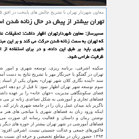
معاون شهردار تهران با تشریح چالش های پایتخت در افق ۱۴۱۵:
تهران بیشتر از پیش در حال زنانه شدن ا
مسیرساز: معاون شهردارتهران اظهار داشت: تحقیقات ن
كه تهران به سمت زنانه شدن حركت می كند و بر این مبنا 
شهری باید بر طبق این داده، و در برای استفاده از 
ظرفیت طراحی شود.
سكینه اشرفی، برنامه ریزی، توسعه شهری و امور 
تهران در گفتگو با خبرنگار مهر با تشریح نتایج به دست آم
سند «آینده نگاری كلان شهر تهران» بعنوان یكی از اسناد پ
سوم توسعه شهر تهران اظهار نمود: تا قبل از دو دهه اخیر، ز
فضای سكونتگاهی مدیریت «جهان خانه» را بر عهده داشتن
فضاهای تجاری و آموزشی به شكل تصاعدی زنانه تر می شو
ناگزیر باید میدان عمل زنان را در جامعه شهری بازتر كند. و
اینكه ورود زنان به فضاهای شهری با میانجی های هنر مثل
نوشتن رمان و داستان و فعالیت رسانه ای صورت می گ
فضاهای آموزشی در شهر تهران بیشتر از حوزه های دیگر زنا
۱۳۹۴ حضور زنان در مقاطع تخصصی و حرفه ای نسبت به