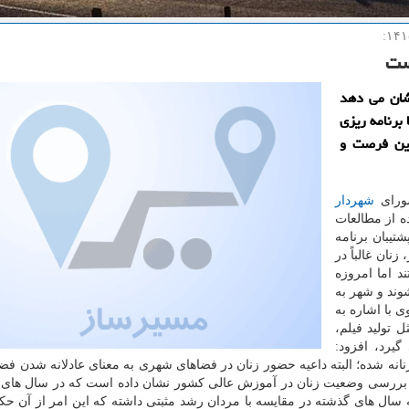
ست
شان می دهد
برنامه ریزی
این فرصت و
شورای
شهردار
ده از مطالعات
شتیبان برنامه
نان غالباً در
د اما امروزه
ند و شهر به
ی با اشاره به
 تولید فیلم،
یرد، افزود:
نه شده؛ البته داعیه حضور زنان در فضاهای شهری به معنای عادلانه شدن فضا 
 سال های گذشته در مقایسه با مردان رشد مثبتی داشته كه این امر از آن ح