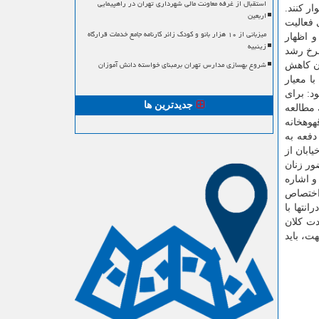
استقبال از غرفه معاونت مالی شهرداری تهران در راهپیمایی
ر كنند.
اربعین
 فعالیت
میزبانی از ۱۰ هزار بانو و کودک زائر کارنامه جامع خدمات قرارگاه
و اظهار
زینبیه
نرخ رشد
شروع بهسازی مدارس تهران برمبنای خواسته دانش آموزان
 بیمه شدگان كاهش
فقط با معیار
د: برای
جدیدترین ها
 مطالعه
فعه به قهوهخانه
ن طور ۱۲ درصد زنان ماهی یك دفعه به
ار و خیابان از
حضور زنان
و اشاره
 اختصاص
نتها با
دت كلان
ت، باید