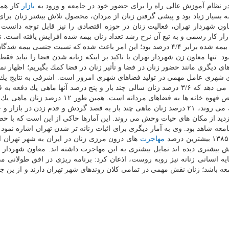
 در نظام آموزش عالی راه را برای حضور خود در جامعه و ورود به
بازار
كار هموا
ه بسیار زیاد بود و پیشی گرفتن زنان از مردان، محصول تلاش بیشتر زنان برای
شهردار تهران، فعالیت زنان در حوزه اقتصادی را نیز قابل توجه دانست 
ار كار رسمی و به تبع آن نرخ رشد تعداد زنان بیمه شده افزایش یافته است. 
زنان بیمه شده در پنج سال اخیر برابر ۵/۱۵ درصد و مردان بیمه شده برابر ۴/۴ درصد بود؛ این امر باعث شده كه نسبت جنسی
ز ۲/۱۷ در سال ۱۳۶۴ به ۴/۴ در سال ۱۳۹۲ كم شود. تنها معاون زن شهردار تهران با تاكید بر اینكه زنانه شدن فضا را نباید 
 دیگری مانند حضور زنان در فضا و تأثیر زنان در فضا كمك بگیریم؛ اظهار نمو
های شهری عامل مهمی در تولید فضاهای شهری امروز است. اشرفی به نتایج یك
دانشگاهی در سال ۹۵ اشاره نمود و افزود: تحقیقات نشان می دهد كه ۳/۶ درصد زنان سالی چند بار و پنج درصد آنها ماهی یك د
می روند؛ این در شرایطی است كه تلقی عرفی از اختصاص قهوه خانه ها به فضاهای مردانه است. همی
كافی شاپ می روند، ۲۲ درصد زنان ماهی چند بار به پارك می روند، ۲۱ درصد زنان ماهی چند بار به قصد گردش و قدم زدن در باز
الی یك دفعه به بازدید از مكان های حیات وحش می روند. این آمارها حاكی از این است كه با 
امعه شاهد بود. وی به آمار دیگری برای اثبات زنانه تر شدن تهران اشاره نمود 
مهاجرت
های درون مرزی زنان در ایران به شهر تهران
بیشتری دیده اند تمایل بیشتری به این مهاجرت داشته اند. معاون شهردار درا
ایه انسانی زنانه نیز روبه روست، اذعان كرد: برنامه ریزی در افق طولانی م
ه باشد؛ زنان نقش مهمی در تمامی كلان روندهای شهر تهران دارند و از ین جه