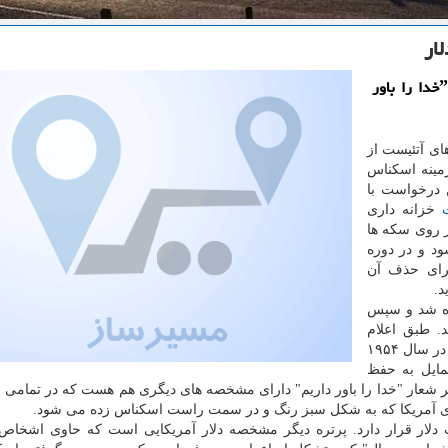
لار
به گزارش مسیرساز دادگاه عالی آمریكا با حذف شعار ˮخدا را باور
ای آتئیست از
مینه اسكناس
ن درخواست با
خزانه داری
شعار از سال ۱۸۶۴ میلادی بر روی سكه ها
 شود و در دوره
برای حذف آن
د.
اده شد و سپس
 هم ظاهر شد. طبق اعلام
نشریه پولتیكو، دوآیت آیزنهاور، رئیس جمهور سابق آمریكا در سال ۱۹۵۴
مایل به حفظ
 بر شعار "خدا را باور داریم" دارای مشخصه های دیگری هم هست كه در تمامی
ی آمریكا كه به شكل سبز رنگ و در سمت راست اسكناس زده می شود.
لار قرار دارد. پرتره دیگر مشخصه دلار آمریكایی است كه حاوی اشخاص