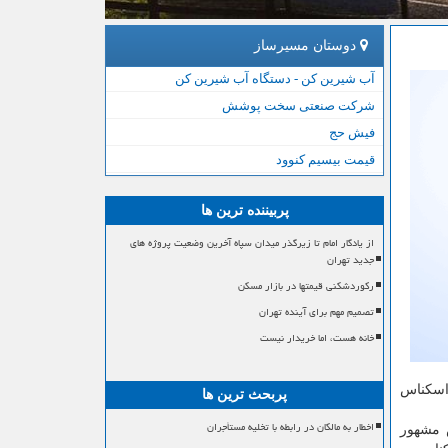
دوستان مسیرساز
آب شیرین کن - دستگاه آب شیرین کن
شرکت صنعتی سخت پوشش
فیش حج
قیمت بیسیم کنوود
پربیننده ترین ها
از یادگار امام تا زیرگذر میدان سپاه آخرین وضعیت پروژه های
جدید تهران
رکوردشکنی قیمتها در بازار مسکن
تصمیم مهم برای آینده تهران
خانه هست، اما خریدار نیست
 اسكناس
پربحث ترین ها
اخطار به مالکان در رابطه با تخلیه مستأجران
 مشهور