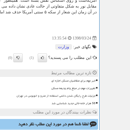
آمریكاست و روی اسكناس نقش بسته است. همینطور "ش
در آن زمان این شعار از سكه ۵ سنتی آمریكا حذف شد اما مجدداً از سال ۱۹۳۸ به آن بازگشت.
1398/03/24
13:35:54
تگهای خبر:
وزارت
این مطلب را می پسندید؟
(0)
(1)
تازه ترین مطالب مرتبط
خبر مهم برای متقاضیان مسکن اجازه ای
تغییرات مهم در مبلغ وام ودیعه مسکن
جزئیات طرح رایگان شدن دائمی استفاده از مترو و اتوبوس در تهران
56 هزار خانه خالی جدید شناسایی شد
نظرات بینندگان در مورد این مطلب
لطفا شما هم
در مورد این مطلب
نظر دهید