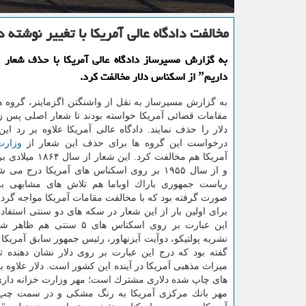
مخالفت دادگاه عالی آمریكا با تغییر نوشته د
داریمˮ از اسكناس دلار مخالفت كرد.
به گزارش مسیرساز به نقل از واشنگتن اگزماینر، گروه ه
مقامات قضائی آمریكا خواسته بودند تا شعار اصلی پس ز
دلار را حذف نمایند. دادگاه عالی آمریكا علاوه بر رد ای
درخواست این گروه ها برای حذف این شعار از
وزارت
آمریكا هم مخالفت كرد. این 
و از سال ۱۹۵۵ بر روی اسكناس های آمریكا درج می
ریاست جمهوری باراك اوباما هم تلاش های مشابهی 
صورت گرفته بود كه با مخالفت مقامات آمریكا مواجه گردی
برای اولین بار از این شعار در سكه های دو سنتی استف
این عبارت بر روی اسكناس های ۵ سنتی
گفته بود كه درج این عبارت بر روی دلار نشان دهنده ت
میراث مذهبی آمریكا در آینده این كشور است. دلار علاوه
های چاپ شده دلاری مشترك است؛ مهر وزارت خزانه دار
مهر بانك مركزی آمریكا به رنگ مشكی و در سمت چپ د