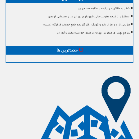
اخطار به مالکان در رابطه با تخلیه مستأجران
استقبال از غرفه معاونت مالی شهرداری تهران در راهپیمایی اربعین
میزبانی از ۱۰ هزار بانو و کودک زائر کارنامه جامع خدمات قرارگاه زینبیه
شروع بهسازی مدارس تهران برمبنای خواسته دانش آموزان
جدیدترین ها