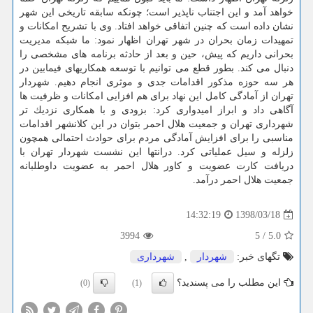
خواهد آمد و این اجتناب ناپذیر است؛ چونكه سابقه تاریخی این شهر
نشان داده است كه چنین اتفاقی خواهد افتاد. وی با تشریح امكانات و
تمهیدات زمان بحران در شهر تهران اظهار نمود: ما شبكه مدیریت
بحرانی داریم كه پیش، حین و بعد از حادثه برنامه های مشخصی را
دنبال می كند. بطور قطع می توانیم با توسعه همكاریهای فیمابین در
هر سه حوزه مذكور اقدامات جدی و موثری انجام دهیم. شهردار
تهران از آمادگی كامل این نهاد برای هم افزایی امكانات و ظرفیت ها
آگاهی داد و ابراز امیدواری كرد: بزودی و با همكاری نزدیك تر
شهرداری تهران و جمعیت هلال احمر بتوان در این كلانشهر اقدامات
مناسبی را برای افزایش آمادگی مردم برای حوادث احتمالی همچون
زلزله و سیل عملیاتی كرد. درانتها این نشست شهردار تهران با
دریافت كارت عضویت و كاور هلال احمر به عضویت داوطلبانه
جمعیت هلال احمر درآمد.
1398/03/18
14:32:19
3994
5
/
5.0
تگهای خبر:
شهردار
,
شهرداری
این مطلب را می پسندید؟
(0)
(1)