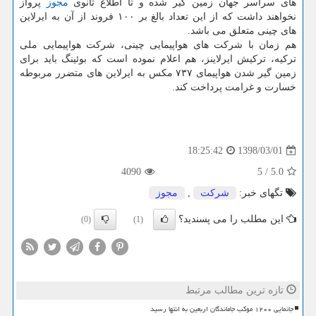
های سراسر جهان زمین گیر شده و تا اطلاع ثانوی
مجوز
پرواز
نخواهند داشت كه از این تعداد بالغ بر ۱۰۰ فروند از آن به ایرلاین
های چینی متعلق می باشد.
هم زمان با شركت های هواپیمایی چینی، شركت هواپیمایی ملی
تركیه، تركیش ایرلاینز، هم اعلام نموده است كه بوئینگ باید برای
زمین گیر شدن هواپیمای ۷۳۷ مكس به ایرلاین های متضرر مربوطه
خسارت و غرامت پرداخت كند.
1398/03/01
18:25:42
4090
5
/
5.0
تگهای خبر:
شركت
,
مجوز
این مطلب را می پسندید؟
(0)
(1)
تازه ترین مطالب مرتبط
جانمایی ۱۲۰۰ موکب جاماندگان اربعین به انتها رسید