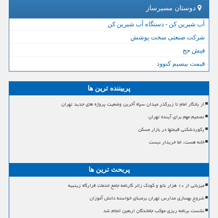
دوستان مسیرساز
آب شیرین کن - دستگاه آب شیرین کن
شرکت صنعتی سخت پوشش
فیش حج
قیمت بیسیم کنوود
پربیننده ترین ها
از یادگار امام تا زیرگذر میدان سپاه آخرین وضعیت پروژه های جدید تهران
تصمیم مهم برای آینده تهران
رکوردشکنی قیمتها در بازار مسکن
خانه هست، اما خریدار نیست
پربحث ترین ها
میزبانی از ۱۰ هزار بانو و کودک زائر کارنامه جامع خدمات قرارگاه زینبیه
شروع بهسازی مدارس تهران برمبنای خواسته دانش آموزان
نشست برنامه ریزی موکب جاماندگان اربعین انجام شد