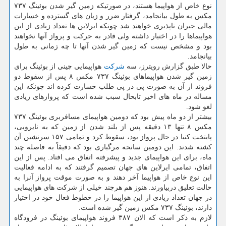
نوع خاص از هواپیما هستند، در صورتیكه زمین گیر شدن بوئینگ ۷۳۷
مكس به طول بیانجامد، گرفتار ضرر و زیان های گسترده و خسارات
مالی جبران ناپذیری خواهند شد چونكه ایرلاین ها تعداد زیادی از این
هواپیماها را در اختیار داشته ولی قادر به حركت و پرواز آنها نخواهند
بود و مشخص نیست كه زمین گیر شدن آنها تا چه زمانی به طول
بیانجامد.
حالا طبق گزارش رویترز، سه
شركت
هواپیمایی چینی از بوئینگ برای
زمین گیر شدن هواپیماهای بوئینگ ۷۳۷ مكس ۸ پس از سقوط دو
فروند از آن به صورت پی در پی طلب خسارت كرده اند چونكه این
مساله در ماه های اخیر تابحال سبب شده است كه پروازهای زیادی
لغو شود.
بیشتر از دو ماه پیش بود كه دومین هواپیمای مسافربری بوئینگ ۷۳۷
مكس ۸ تنها ۱۳ دقیقه پس از بلند شدن از زمین كه به نایروبی،
پایتخت كنیا در حال پرواز بود، سقوط كرد و تمامی ۱۵۷ سرنشین آن
كشته شدند. این دومین سانحه مرگباری بود كه دقیقاً به فاصله چند
ماه، برای این هواپیمای جدید و پیشرفته اتفاق می افتاد. پس از این
اتفاق، تمامی ایرلاین های جهان تصمیم گرفتند كه به ادامه فعالیت
این نوع خاص از هواپیما آخر دهند و به صورت موقت پرواز آنرا به
حالت تعلیق دربیاورند. هنوز هم هرچند خیلی از شركت های هواپیمایی
در جهان تعداد زیادی از این هواپیما را در خطوط فعال خود در اختیار
دارند، بوئینگ ۷۳۷ مكس زمین گیر شده است.
لازم به ذكر است كه الان ۳۸۷ فروند هواپیمای بوئینگ در فرودگاه