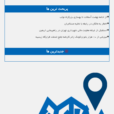
پربحث ترین ها
از ادامه نهضت آسفالت تا بهسازی بزرگراه نواب
اخطار به مالکان در رابطه با تخلیه مستأجران
استقبال از غرفه معاونت مالی شهرداری تهران در راهپیمایی اربعین
میزبانی از ۱۰ هزار بانو و کودک زائر کارنامه جامع خدمات قرارگاه زینبیه
جدیدترین ها