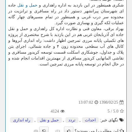
شكری همینطور در این بازدید به اداره راهداری و
حمل و نقل
جاده
ای شهرستان پیرانشهر دستور داد در راه مسافری و ترانزیت در
محدوده سر درب غربی و همینطور در تمام مسیرهای چهار گانه
عملیات لكه گیری و بهسازی صورت گیرد.
بهزاد برقی، معاون فنی و نظارت اداره كل راهداری و حمل و نقل
جاده ای آذربایجان غربی هم در این بازدید با شرح مختصری از پروژه
های تكمیلی پایانه مرزی تمرچین اظهار داشت: راه اندازی آبروها و
كانال های آب سطحی محدوده زون ۴ و جاده شمالی، اجرای بتن
پلاك و جداول، جوشكاری اسكلت قسمت توسعه كریدور مسافری و
نقاشی المانهایی كریدور مسافری از مهمترین اقدامات انجام شده و
در حال انجام در توسعه پایانه مرزی تمرچین است.
1398/02/25
13:07:02
4124
5
/
5.0
تگهای خبر:
احداث
,
تردد
,
حمل و نقل
,
راه اندازی
این مطلب را می پسندید؟
(0)
(1)