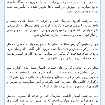
بینانه را انجام دهیم كه در همین راستا باید با محوریت دانشگاه ها سند
جامع مهارت و آموزش در استان ها تدوین شده تا مأموریت همه
دستگاه
ها مشخص شود.
پاك سرشت افزود: سازمان فنی و حرفه ای تحلیل های درست و
واقع بینانه را برمبنای طرح تكاپو از اولویت های اشتغال و نیازسنجی
های مهارتی آغاز نموده و امیدواریم بزودی تصویری درست و واقعی
از نیاز كوتاه مدت و بلندمدت مهارتی نمایش شود.
وی از نمایش گزارش سالانه استان ها در حوزه مهارت آموزی و فعال
شدن مركز سنجش و تأیید صلاحیت نیروی كار آگاهی داد و بیان كرد:
بزودی نظام صلاحیت گردنگیر آور مهارتی نیروی كار در كشور تدوین
شده و به استان ها برای اجرا ابلاغ می شود.
معاون وزیر تعاون، كار و رفاه اجتماعی اظهار نمود: ما در كنار تربیت
نیروی انسانی ماهر و متخصص باید آموزش هایمان را بیشتر به سمت
حضور نیروی كار در عرصه صنایع و واحدهای خدماتی سوق دهیم تا به
برگزاری كلاس های نظریه اكتفا نكرده و امر ممارست و تمرین و
كارهای كاربردی و عملیاتی مدنظر قرار گیرد.
پاك سرشت اظهار داشت: سازمان فنی و حرفه ای متولی نمایش
دوره های آموزشی و مهارتی است كه ما امیدواریم در همه استان ها