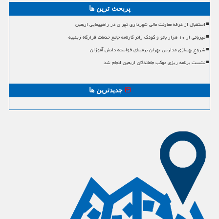
پربحث ترین ها
استقبال از غرفه معاونت مالی شهرداری تهران در راهپیمایی اربعین
میزبانی از ۱۰ هزار بانو و کودک زائر کارنامه جامع خدمات قرارگاه زینبیه
شروع بهسازی مدارس تهران برمبنای خواسته دانش آموزان
نشست برنامه ریزی موکب جاماندگان اربعین انجام شد
جدیدترین ها