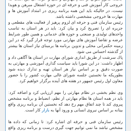
خروجی كار آموزش فنی و حرفه ای در حوزه اشتغال مبرهن و هویدا
نیست، در حالیكه باید این همه برنامه ریزی در امتداد آموزش ها و
مهارت ها خروجی مشخصی داشته باشد.
رئیس سازمان فنی و حرفه ای لزوم پرهیز از فعالیت های مقطعی و
جزیره ای را تصریح كرد و بیان كرد: باید در هر استان به تناسب
واحدهای تولیدی و صنعتی و حوزه های خدماتی و همین طور شرایط
عرضه و تقاضا آموزش های مهارتی مورد توجه قرار گیرد كه در این
زمینه حكمرانی محلی و تدوین برنامه ها برمبنای نیاز استان ها بیشتر
از گذشته احساس می شود.
پاك سرشت از طریق اندازی شورای مهارت در استان ها آگاهی داد و
اظهار داشت: در این شورا باید سیاست گذاری آموزشی و مهارتی به
صورت دقیق و بر اساس نیاز هر استان تهیه و تدارك دیده شود
بطوریكه ما نخستین جلسه شورای عالی مهارت كشور را با حضور
معاون اول رئیس جمهور در هفته های آینده برگزار خواهیم كرد.
وی نظم بخشی در نظام مهارتی را مهم ارزیابی كرد و اضافه كرد:
باید در همه استان ها نظام مهارتی از نظم، انضباط و برنامه مشخص
پیروی كند تا چند اتفاق مهم رخ دهد كه نخستین آن برنامه ریزی واقع
بینانه بر اساس نیروی انسانی و ورود آنها به
بازار
كار است.
رئیس سازمان فنی و حرفه ای اشاره كرد: تا زمانی كه داده ها
مشخص نباشد ما نمی توانیم جهت گیری درست و برنامه ریزی واقع